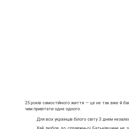
25 років самостійного життя — це не так вже й ба
чим привітати одне одного.
Для всіх українців білого світу З днем незале
Хай любов до справжньої Батьківщини не зг