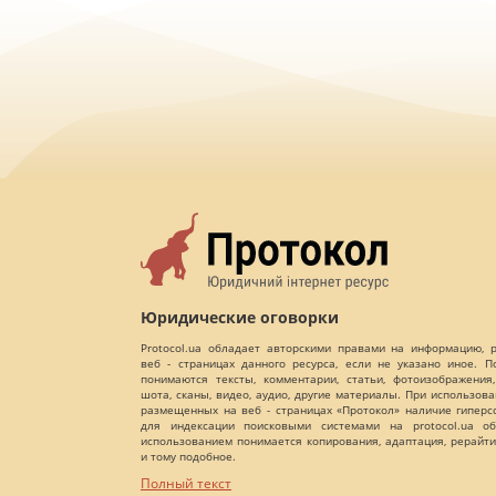
Юридические оговорки
Protocol.ua обладает авторскими правами на информацию,
веб - страницах данного ресурса, если не указано иное. 
понимаются тексты, комментарии, статьи, фотоизображения,
шота, сканы, видео, аудио, другие материалы. При использов
размещенных на веб - страницах «Протокол» наличие гиперс
для индексации поисковыми системами на protocol.ua об
использованием понимается копирования, адаптация, рерайти
и тому подобное.
Полный текст