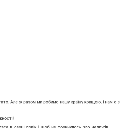
гато. Але ж разом ми робимо нашу країну кращою, і нам є з
жності!
аса в серці повік і щоб не торкнулось зло недругів