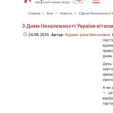
☰
Укр
Главная
Блог
Новости
З Днем Незалежності Ук
З Днем Незалежності України вітаємо
24.08.2016
Автор:
Фурман Ірина Миколаївна
Наста
краї
право
днем.
День 
свят
хвил
святк
А ви 
— це
відпр
гарто