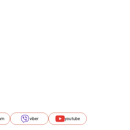
am
viber
youtube