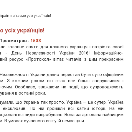
раїни вітаємо усіх українців!
 усіх українців!
Просмотров :
1533
ло головне свято для кожного українця і патріота своєї
ни - День Незалежності України 2016! Інформаційно-
вий ресурс «Протокол» вітає читачів з цим прекрасним
Незалежності України давно перестав бути суто офіційним
ом. З кожним роком він стає все більш зворушливим і
юючим. Особливо, зважаючи на події, що супроводжують
ування в останні роки.
думали, що Україна так просто. Україна — це супер. Україна
 ексклюзив. По ній пройшли всі катки історії. На ній
ацьовані всі види випробувань. Вона загартована найвищим
м. В умовах сучасного світу їй немає ціни.