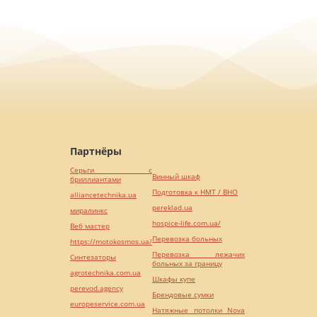
Партнёры
Серьги с
Винный шкаф
бриллиантами
Подготовка к НМТ / ВНО
alliancetechnika.ua
pereklad.ua
миралинкс
hospice-life.com.ua/
Веб мастер
Перевозка больных
https://motokosmos.ua/
Перевозка лежачих
Синтезаторы
больных за границу
agrotechnika.com.ua
Шкафы купе
perevod.agency
Брендовые сумки
europeservice.com.ua
Натяжные потолки Nova