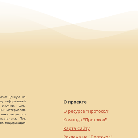
 размещенную на
О проекте
Под информацией
 рисунки, ящик-
ании материалов,
О ресурсе “Протокол”
сылки открытого
язательна. Под
Команда "Протокол"
нг, модификация
Карта Сайту
Реклама на "Протокол"