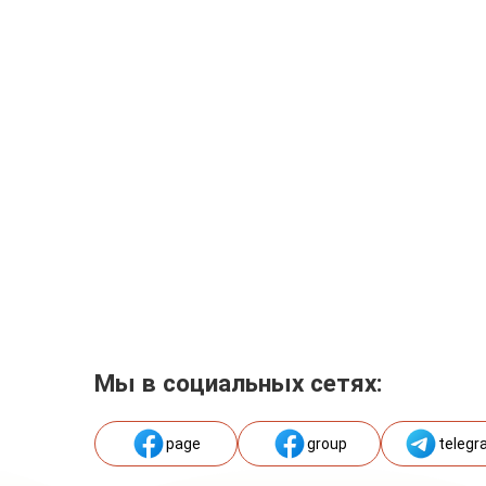
Мы в социальных сетях:
page
group
telegr