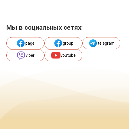
Мы в социальных сетях:
page
group
telegram
viber
youtube