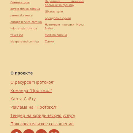
Перевозка лежачих
Синтезаторы
больных за границу
agrotechnika.com.ua
Шкафы купе
perevod.agency
Брендовые сумки
europeservice.com.ua
Натяжные потолки Nova
mk-translations.ua
Stelya
текст юа
maltina.com.ua
kievperevod.com.ua
Cылки
О проекте
О ресурсе “Протокол”
Команда "Протокол"
Карта Сайту
Реклама на "Протокол"
Тендер на юридическую услугу
Пользовательское соглашение