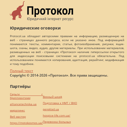
Юридические оговорки
Protocol.ua обладает авторскими правами на информацию, размещенную на
веб - страницах данного ресурса, если не указано иное. Под информацией
понимаются тексты, комментарии, статьи, фотоизображения, рисунки, ящик-
шота, сканы, видео, аудио, другие материалы. При использовании материалов,
размещенных на веб - страницах «Протокол» наличие гиперссылки открытого
для индексации поисковыми системами на protocol.ua обязательна. Под
использованием понимается копирования, адаптация, рерайтинг, модификация
и тому подобное.
Полный текст
Copyright © 2014-2026 «Протокол». Все права защищены.
Партнёры
Серьги с
Винный шкаф
бриллиантами
Подготовка к НМТ / ВНО
alliancetechnika.ua
pereklad.ua
миралинкс
hospice-life.com.ua/
Веб мастер
Перевозка больных
https://motokosmos.ua/