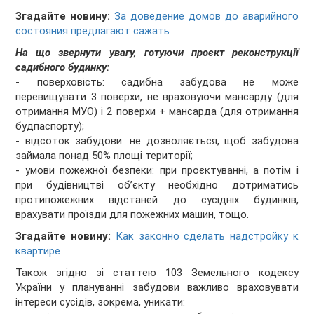
Згадайте новину:
За доведение домов до аварийного
состояния предлагают сажать
На що звернути увагу, готуючи проєкт реконструкції
садибного будинку:
- поверховість: садибна забудова не може
перевищувати 3 поверхи, не враховуючи мансарду (для
отримання МУО) і 2 поверхи + мансарда (для отримання
будпаспорту);
- відсоток забудови: не дозволяється, щоб забудова
займала понад 50% площі території;
- умови пожежної безпеки: при проєктуванні, а потім і
при будівництві об’єкту необхідно дотриматись
протипожежних відстаней до сусідніх будинків,
врахувати проїзди для пожежних машин, тощо.
Згадайте новину:
Как законно сделать надстройку к
квартире
Також згідно зі статтею 103 Земельного кодексу
України у плануванні забудови важливо враховувати
інтереси сусідів, зокрема, уникати: