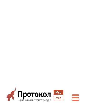
Рус
☰
Укр