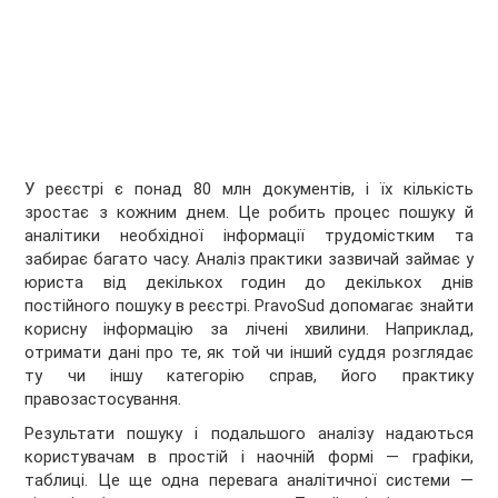
У реєстрі є понад 80 млн документів, і їх кількість
зростає з кожним днем. Це робить процес пошуку й
аналітики необхідної інформації трудомістким та
забирає багато часу. Аналіз практики зазвичай займає у
юриста від декількох годин до декількох днів
постійного пошуку в реєстрі. PravoSud допомагає знайти
корисну інформацію за лічені хвилини. Наприклад,
отримати дані про те, як той чи інший суддя розглядає
ту чи іншу категорію справ, його практику
правозастосування.
Результати пошуку і подальшого аналізу надаються
користувачам в простій і наочній формі — графіки,
таблиці. Це ще одна перевага аналітичної системи —