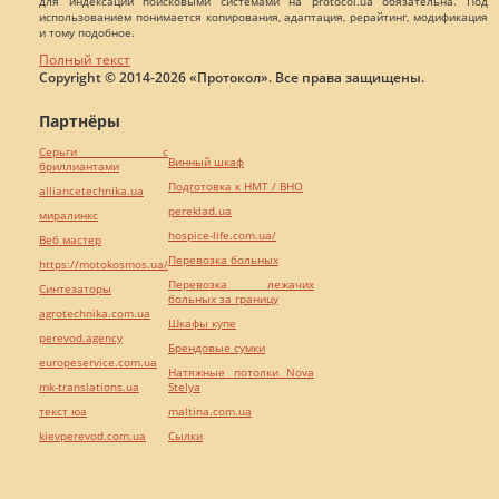
для индексации поисковыми системами на protocol.ua обязательна. Под
использованием понимается копирования, адаптация, рерайтинг, модификация
и тому подобное.
Полный текст
Copyright © 2014-2026 «Протокол». Все права защищены.
Партнёры
Серьги с
Винный шкаф
бриллиантами
Подготовка к НМТ / ВНО
alliancetechnika.ua
pereklad.ua
миралинкс
hospice-life.com.ua/
Веб мастер
Перевозка больных
https://motokosmos.ua/
Перевозка лежачих
Синтезаторы
больных за границу
agrotechnika.com.ua
Шкафы купе
perevod.agency
Брендовые сумки
europeservice.com.ua
Натяжные потолки Nova
mk-translations.ua
Stelya
текст юа
maltina.com.ua
kievperevod.com.ua
Cылки