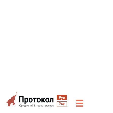
Рус
☰
Укр