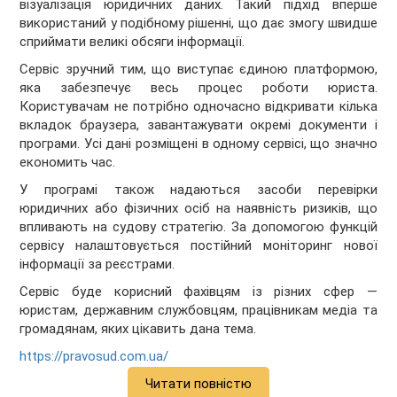
візуалізація юридичних даних. Такий підхід вперше
використаний у подібному рішенні, що дає змогу швидше
сприймати великі обсяги інформації.
Сервіс зручний тим, що виступає єдиною платформою,
яка забезпечує весь процес роботи юриста.
Користувачам не потрібно одночасно відкривати кілька
вкладок браузера, завантажувати окремі документи і
програми. Усі дані розміщені в одному сервісі, що значно
економить час.
У програмі також надаються засоби перевірки
юридичних або фізичних осіб на наявність ризиків, що
впливають на судову стратегію. За допомогою функцій
сервісу налаштовується постійний моніторинг нової
інформації за реєстрами.
Сервіс буде корисний фахівцям із різних сфер —
юристам, державним службовцям, працівникам медіа та
громадянам, яких цікавить дана тема.
https://pravosud.com.ua/
Читати повністю