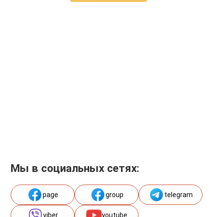
Мы в социальных сетях:
page
group
telegram
viber
youtube