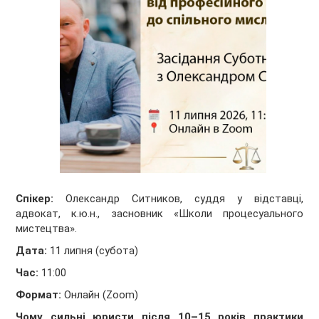
Спікер:
Олександр Ситников, суддя у відставці,
адвокат, к.ю.н., засновник «Школи процесуального
мистецтва».
Дата:
11 липня (субота)
Час:
11:00
Формат:
Онлайн (Zoom)
Чому сильні юристи після 10–15 років практики