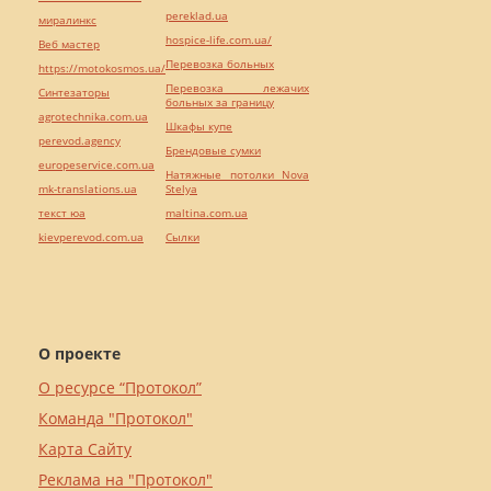
pereklad.ua
миралинкс
hospice-life.com.ua/
Веб мастер
Перевозка больных
https://motokosmos.ua/
Перевозка лежачих
Синтезаторы
больных за границу
agrotechnika.com.ua
Шкафы купе
perevod.agency
Брендовые сумки
europeservice.com.ua
Натяжные потолки Nova
mk-translations.ua
Stelya
текст юа
maltina.com.ua
kievperevod.com.ua
Cылки
О проекте
О ресурсе “Протокол”
Команда "Протокол"
Карта Сайту
Реклама на "Протокол"