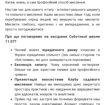
багаж знань, а сам професійний спосіб мислення.
Настав час для нового етапу - інтелектуального шерингу
та спільного мислення. Адже ми ростемо лише тоді, коли
перебуваємо серед людей, які змушують нас мислити.
Мислити глибоко, критично і на випередження, а не
просто погоджуватися.
Про що поговоримо на засіданні Суботньої школи
11.07?
Чесний аналіз
юридичного ринку
існуючих в
Україні юридичних спільнот (їхні сильні сторони та
«білі плями», які досі залишаються порожніми).
Еволюція запиту:
Чому класичний нетворкінг
більше не дає юристам палива для професійного
«ривка».
Презентація екосистеми Клубу судового
мислення:
Навіщо ми виношуємо ідею закритого
простору практиків і які завдання він вирішуватиме
для адвокатів, інхаусів та аналітиків.
Прямо під час зустрічі ми почнемо формувати наш
простір, разом шукатимемо формат співпраці та