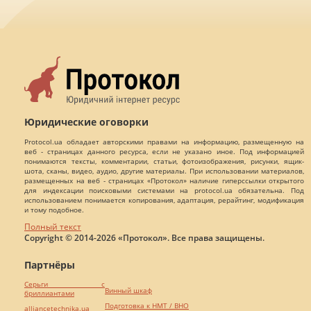
Юридические оговорки
Protocol.ua обладает авторскими правами на информацию, размещенную на
веб - страницах данного ресурса, если не указано иное. Под информацией
понимаются тексты, комментарии, статьи, фотоизображения, рисунки, ящик-
шота, сканы, видео, аудио, другие материалы. При использовании материалов,
размещенных на веб - страницах «Протокол» наличие гиперссылки открытого
для индексации поисковыми системами на protocol.ua обязательна. Под
использованием понимается копирования, адаптация, рерайтинг, модификация
и тому подобное.
Полный текст
Copyright © 2014-2026 «Протокол». Все права защищены.
Партнёры
Серьги с
Винный шкаф
бриллиантами
Подготовка к НМТ / ВНО
alliancetechnika.ua