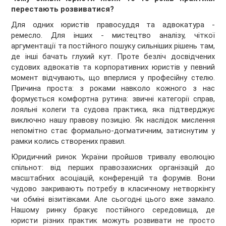
перестають розвиватися?
Для одних юристів правосуддя та адвокатура -
ремесло. Для інших - мистецтво аналізу, чіткої
аргументації та постійного пошуку сильніших рішень там,
де інші бачать глухий кут. Проте безліч досвідчених
судових адвокатів та корпоративних юристів у певний
момент відчувають, що вперлися у професійну стелю.
Причина проста: з роками навколо кожного з нас
формується комфортна рутина: звичні категорії справ,
лояльні колеги та судова практика, яка підтверджує
виключно нашу правову позицію. Як наслідок мислення
непомітно стає формально-догматичним, затиснутим у
рамки колись створених правил.
Юридичний ринок України пройшов тривалу еволюцію
спільнот: від перших правозахисних організацій до
масштабних асоціацій, конференцій та форумів. Вони
чудово закривають потребу в класичному нетворкінгу
чи обміні візитівками. Але сьогодні цього вже замало.
Нашому ринку бракує постійного середовища, де
юристи різних практик можуть розвивати не просто