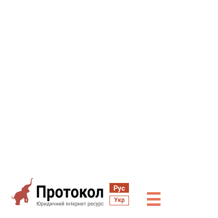
Рус
☰
Укр