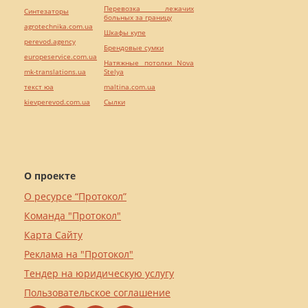
Перевозка лежачих
Синтезаторы
больных за границу
agrotechnika.com.ua
Шкафы купе
perevod.agency
Брендовые сумки
europeservice.com.ua
Натяжные потолки Nova
mk-translations.ua
Stelya
текст юа
maltina.com.ua
kievperevod.com.ua
Cылки
О проекте
О ресурсе “Протокол”
Команда "Протокол"
Карта Сайту
Реклама на "Протокол"
Тендер на юридическую услугу
Пользовательское соглашение