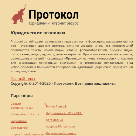
Юридические оговорки
Protocol.ua обладает авторскими правами на информацию, размещенную на
веб - страницах данного ресурса, если не указано иное. Под информацией
понимаются тексты, комментарии, статьи, фотоизображения, рисунки, ящик-
шота, сканы, видео, аудио, другие материалы. При использовании материалов,
размещенных на веб - страницах «Протокол» наличие гиперссылки открытого
для индексации поисковыми системами на protocol.ua обязательна. Под
использованием понимается копирования, адаптация, рерайтинг, модификация
и тому подобное.
Полный текст
Copyright © 2014-2026 «Протокол». Все права защищены.
Партнёры
Серьги с
Винный шкаф
бриллиантами
Подготовка к НМТ / ВНО
alliancetechnika.ua
pereklad.ua
миралинкс
hospice-life.com.ua/
Веб мастер
Перевозка больных
https://motokosmos.ua/