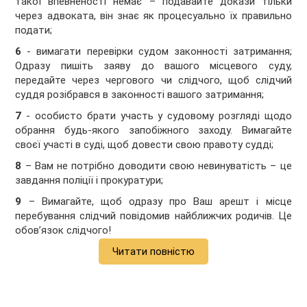
такої впевненості немає – подавайте докази тільки
через адвоката, він знає як процесуально їх правильно
подати;
6
- вимагати перевірки судом законності затримання;
Одразу пишіть заяву до вашого місцевого суду,
передайте через чергового чи слідчого, щоб слідчий
суддя розібрався в законності вашого затримання;
7
- особисто брати участь у судовому розгляді щодо
обрання будь-якого запобіжного заходу. Вимагайте
своєї участі в суді, щоб довести свою правоту судді;
8
– Вам не потрібно доводити свою невинуватість – це
завдання поліції і прокуратури;
9
– Вимагайте, щоб одразу про Ваш арешт і місце
перебування слідчий повідомив найближчих родичів. Це
обов’язок слідчого!
Читати повністю