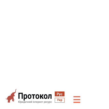
Рус
☰
Укр