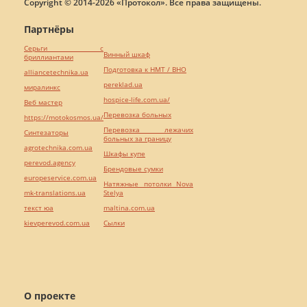
Copyright © 2014-2026 «Протокол». Все права защищены.
Партнёры
Серьги с
Винный шкаф
бриллиантами
Подготовка к НМТ / ВНО
alliancetechnika.ua
pereklad.ua
миралинкс
hospice-life.com.ua/
Веб мастер
Перевозка больных
https://motokosmos.ua/
Перевозка лежачих
Синтезаторы
больных за границу
agrotechnika.com.ua
Шкафы купе
perevod.agency
Брендовые сумки
europeservice.com.ua
Натяжные потолки Nova
mk-translations.ua
Stelya
текст юа
maltina.com.ua
kievperevod.com.ua
Cылки
О проекте