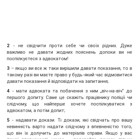
2
- не свідчити проти себе чи своїх рідних. Дуже
важливо не давати жодних пояснень допоки ви не
поспілкуєтеся з адвокатом!
3
– якщо ви все ж таки вирішили давати показання, то в
такому разі ви маєте право у будь-який час відмовитися
давати показання й відповідати на запитання;
4
- мати адвоката та побачення з ним „віч-на-віч” до
першого допиту. Саме це скажіть працівнику поліції чи
слідчому, що найперше хочете поспілкуватися з
адвокатом, а потім допит;
5
- надавати докази. Ті докази, які свідчать про вашу
невинність варто надати слідчому з впевненістю того,
що він їх долучить до матеріалів справи. Якщо у вас