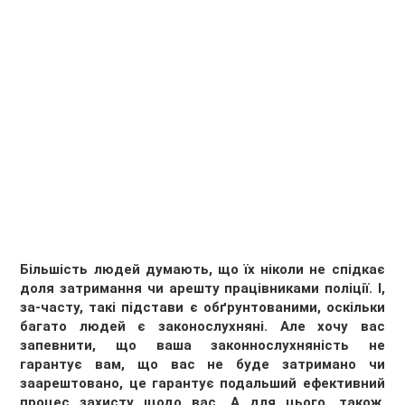
Більшість людей думають, що їх ніколи не спідкає
доля затримання чи арешту працівниками поліції. І,
за-часту, такі підстави є обґрунтованими, оскільки
багато людей є законослухняні. Але хочу вас
запевнити, що ваша законнослухняність не
гарантує вам, що вас не буде затримано чи
заарештовано, це гарантує подальший ефективний
процес захисту щодо вас. А для цього, також,