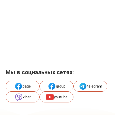
Мы в социальных сетях:
page
group
telegram
viber
youtube