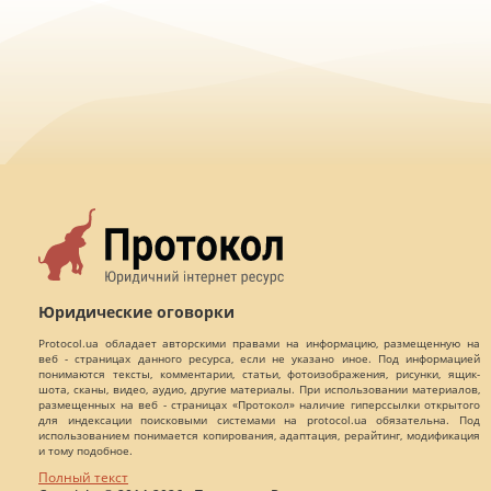
Юридические оговорки
Protocol.ua обладает авторскими правами на информацию, размещенную на
веб - страницах данного ресурса, если не указано иное. Под информацией
понимаются тексты, комментарии, статьи, фотоизображения, рисунки, ящик-
шота, сканы, видео, аудио, другие материалы. При использовании материалов,
размещенных на веб - страницах «Протокол» наличие гиперссылки открытого
для индексации поисковыми системами на protocol.ua обязательна. Под
использованием понимается копирования, адаптация, рерайтинг, модификация
и тому подобное.
Полный текст