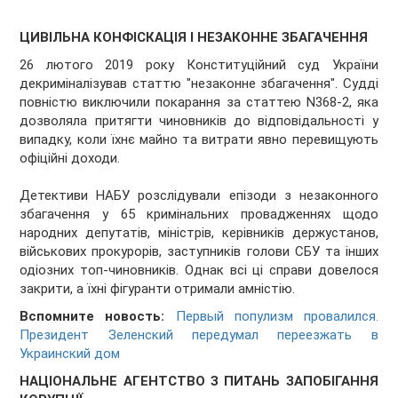
ЦИВІЛЬНА КОНФІСКАЦІЯ І НЕЗАКОННЕ ЗБАГАЧЕННЯ
26 лютого 2019 року Конституційний суд України
декриміналізував статтю "незаконне збагачення". Судді
повністю виключили покарання за статтею N368-2, яка
дозволяла притягти чиновників до відповідальності у
випадку, коли їхнє майно та витрати явно перевищують
офіційні доходи.
Детективи НАБУ розслідували епізоди з незаконного
збагачення у 65 кримінальних провадженнях щодо
народних депутатів, міністрів, керівників держустанов,
військових прокурорів, заступників голови СБУ та інших
одіозних топ-чиновників. Однак всі ці справи довелося
закрити, а їхні фігуранти отримали амністію.
Вспомните новость:
Первый популизм провалился.
Президент Зеленский передумал переезжать в
Украинский дом
НАЦІОНАЛЬНЕ АГЕНТСТВО З ПИТАНЬ ЗАПОБІГАННЯ