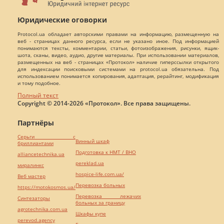
Юридические оговорки
Protocol.ua обладает авторскими правами на информацию, размещенную на
веб - страницах данного ресурса, если не указано иное. Под информацией
понимаются тексты, комментарии, статьи, фотоизображения, рисунки, ящик-
шота, сканы, видео, аудио, другие материалы. При использовании материалов,
размещенных на веб - страницах «Протокол» наличие гиперссылки открытого
для индексации поисковыми системами на protocol.ua обязательна. Под
использованием понимается копирования, адаптация, рерайтинг, модификация
и тому подобное.
Полный текст
Copyright © 2014-2026 «Протокол». Все права защищены.
Партнёры
Серьги с
Винный шкаф
бриллиантами
Подготовка к НМТ / ВНО
alliancetechnika.ua
pereklad.ua
миралинкс
hospice-life.com.ua/
Веб мастер
Перевозка больных
https://motokosmos.ua/
Перевозка лежачих
Синтезаторы
больных за границу
agrotechnika.com.ua
Шкафы купе
perevod.agency