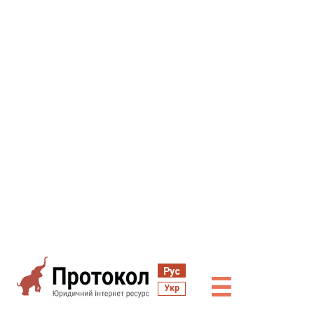
Рус
☰
Укр