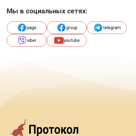
Мы в социальных сетях:
page
group
telegram
viber
youtube