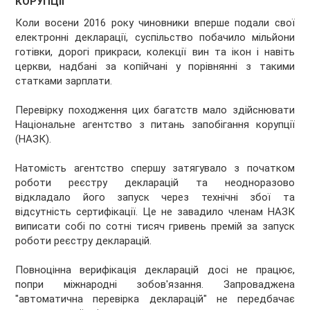
КОРУПЦІЇ
Коли восени 2016 року чиновники вперше подали свої
електронні декларації, суспільство побачило мільйони
готівки, дорогі прикраси, колекції вин та ікон і навіть
церкви, надбані за копійчані у порівнянні з такими
статками зарплати.
Перевірку походження цих багатств мало здійснювати
Національне агентство з питань запобігання корупції
(НАЗК).
Натомість агентство спершу затягувало з початком
роботи реєстру декларацій та неодноразово
відкладало його запуск через технічні збої та
відсутність сертифікації. Це не завадило членам НАЗК
виписати собі по сотні тисяч гривень премій за запуск
роботи реєстру декларацій.
Повноцінна верифікація декларацій досі не працює,
попри міжнародні зобов'язання. Запроваджена
"автоматична перевірка декларацій" не передбачає