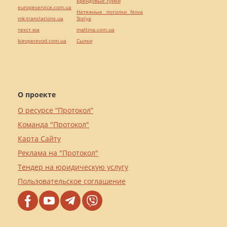
Брендовые сумки
europeservice.com.ua
Натяжные потолки Nova
mk-translations.ua
Stelya
текст юа
maltina.com.ua
kievperevod.com.ua
Cылки
О проекте
О ресурсе “Протокол”
Команда "Протокол"
Карта Сайту
Реклама на "Протокол"
Тендер на юридическую услугу
Пользовательское соглашение