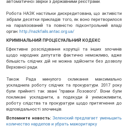
автоматичної звірки з державними реєстрами.
Робота НАЗК настільки дискредитована, що активісти
зібрали десятки прикладів того, як воно перетворилося
на паралізований та повністю підконтрольний владі
орган:
http://nazkfails.antac.org.ua/
КРИМІНАЛЬНИЙ ПРОЦЕСУАЛЬНИЙ КОДЕКС
Ефективне розслідування корупції та інших злочинів
щодо народних депутатів фактично неможливо, адже
більшість слідчих дій не можна здійснити без дозволу
Верховної ради.
Також Рада минулого скликання максимально
ускладнила роботу слідчих та прокуратури. 2017 року
були прийняті так звані "правки Лозового". Вони були
покликані ускладнити, а подекуди й унеможливити,
роботу слідства та прокуратури щодо притягнення до
відповідальності злочинців.
Вспомните новость:
Зеленский предлагает уменьшить
количество нардепов и убрать мажоритарку