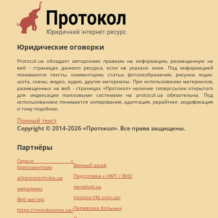
Юридические оговорки
Protocol.ua обладает авторскими правами на информацию, размещенную на
веб - страницах данного ресурса, если не указано иное. Под информацией
понимаются тексты, комментарии, статьи, фотоизображения, рисунки, ящик-
шота, сканы, видео, аудио, другие материалы. При использовании материалов,
размещенных на веб - страницах «Протокол» наличие гиперссылки открытого
для индексации поисковыми системами на protocol.ua обязательна. Под
использованием понимается копирования, адаптация, рерайтинг, модификация
и тому подобное.
Полный текст
Copyright © 2014-2026 «Протокол». Все права защищены.
Партнёры
Серьги с
Винный шкаф
бриллиантами
Подготовка к НМТ / ВНО
alliancetechnika.ua
pereklad.ua
миралинкс
hospice-life.com.ua/
Веб мастер
Перевозка больных
https://motokosmos.ua/