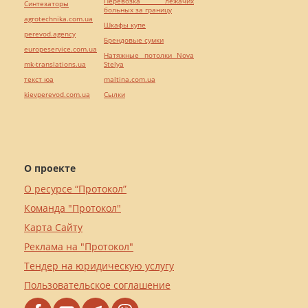
Перевозка лежачих
Синтезаторы
больных за границу
agrotechnika.com.ua
Шкафы купе
perevod.agency
Брендовые сумки
europeservice.com.ua
Натяжные потолки Nova
mk-translations.ua
Stelya
текст юа
maltina.com.ua
kievperevod.com.ua
Cылки
О проекте
О ресурсе “Протокол”
Команда "Протокол"
Карта Сайту
Реклама на "Протокол"
Тендер на юридическую услугу
Пользовательское соглашение