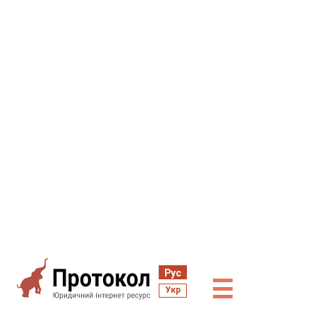
Рус
☰
Укр