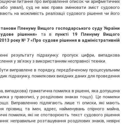
ирішуючи питання про виправлення описок чи арифметичних
 або ухвалі), суд не має права змінювати зміст судового
ливають на можливість реалізації судового рішення чи його
станови Пленуму Вищого господарського суду України
удове рішення»
та в
пункті 19 Пленуму Вищого
 2013 року № 7 «Про судове рішення в адміністративній
ні результату підрахунку: пропуск цифри, випадкова
ення у зв’язку з використанням несправної техніки.
бути виправлене в порядку, передбаченому процесуальним
ик підрахунку, помилкових вихідних даних для проведення
а, випадкова) граматична помилка в рішенні, яка допущена
илка у правописі, у розділових знаках тощо). Це помилки
тощо. Виправленню підлягають лише ті описки, які мають
я прізвищ та імен, адрес, найменувань спірного майна,
ичні помилки, які не спотворюють текст судового рішення
ня: неправильне розташування розділових знаків, невірні