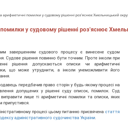
та арифметичні помилки у судовому рішенні роз'яснює Хмельницький окру
 помилки у судовому рішенні роз'яснює Хмел
чним завершенням судового процесу є винесене судом
ня. Судове рішення повинно бути точним. Проте інколи при
сенні рішення допускаються описки чи арифметичні
лки, що може утруднити, а інколи унеможливити його
ання.
одавець передбачив право сторін у будь-якому процесі на
влення допущених у рішенні суду описок, помилок. Суд
виправити лише ті арифметичні помилки та описки, яких
ам припустився.
іністративному процесі цьому питанню присвячена
стаття
одексу адміністративного судочинства України
.