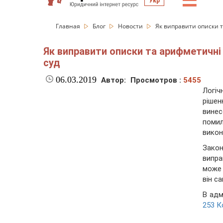
☰
Укр
Главная
Блог
Новости
Як виправити описки 
Як виправити описки та арифметичні
суд
06.03.2019
Автор:
Просмотров :
5455
Логі
рішен
вине
поми
викон
Закон
випра
може 
він с
В адм
253 К