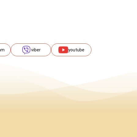
am
viber
youtube