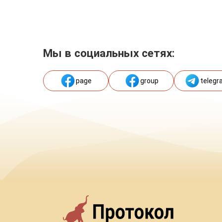
Мы в социальных сетях:
page
group
telegr