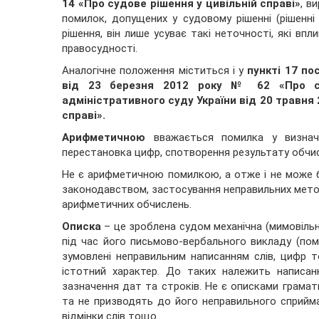
14 «Про судове рішення у цивільній справі»
, в
помилок, допущених у судовому рішенні (рішенні
рішення, він лише усуває такі неточності, які вп
правосудності.
Аналогічне положення міститься і у
пункті 17 по
від 23 березня 2012 року № 62 «Про с
адміністративного суду України від 20 травня
справі».
Арифметичною
вважається помилка у визначен
перестановка цифр, спотворення результату обчисл
Не є арифметичною помилкою, а отже і не може 
законодавством, застосування неправильних метод
арифметичних обчислень.
Описка
– це зроблена судом механічна (мимовільн
під час його письмово-вербального викладу (пом
зумовлені неправильним написанням слів, цифр 
істотний характер. До таких належить написанн
зазначення дат та строків. Не є описками грамат
та не призводять до його неправильного сприйман
відмінки слів тощо.