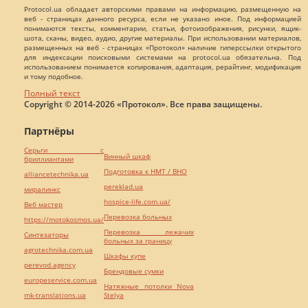
Protocol.ua обладает авторскими правами на информацию, размещенную на
веб - страницах данного ресурса, если не указано иное. Под информацией
понимаются тексты, комментарии, статьи, фотоизображения, рисунки, ящик-
шота, сканы, видео, аудио, другие материалы. При использовании материалов,
размещенных на веб - страницах «Протокол» наличие гиперссылки открытого
для индексации поисковыми системами на protocol.ua обязательна. Под
использованием понимается копирования, адаптация, рерайтинг, модификация
и тому подобное.
Полный текст
Copyright © 2014-2026 «Протокол». Все права защищены.
Партнёры
Серьги с
Винный шкаф
бриллиантами
Подготовка к НМТ / ВНО
alliancetechnika.ua
pereklad.ua
миралинкс
hospice-life.com.ua/
Веб мастер
Перевозка больных
https://motokosmos.ua/
Перевозка лежачих
Синтезаторы
больных за границу
agrotechnika.com.ua
Шкафы купе
perevod.agency
Брендовые сумки
europeservice.com.ua
Натяжные потолки Nova
mk-translations.ua
Stelya