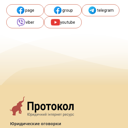
page
group
telegram
viber
youtube
Юридические оговорки