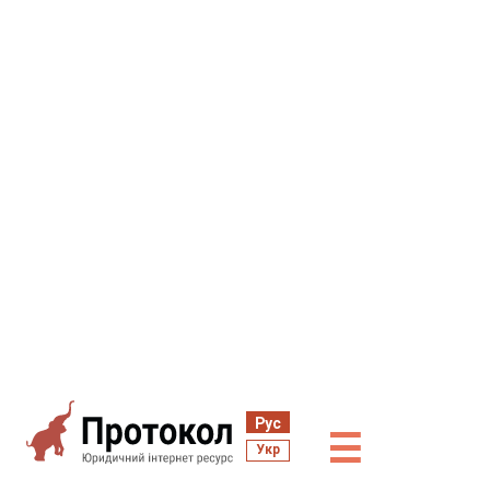
Рус
☰
Укр