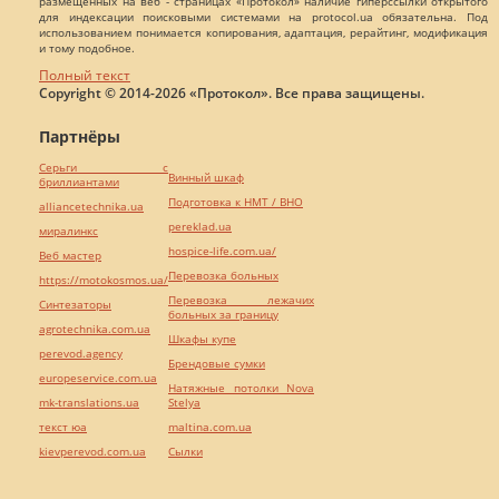
размещенных на веб - страницах «Протокол» наличие гиперссылки открытого
для индексации поисковыми системами на protocol.ua обязательна. Под
использованием понимается копирования, адаптация, рерайтинг, модификация
и тому подобное.
Полный текст
Copyright © 2014-2026 «Протокол». Все права защищены.
Партнёры
Серьги с
Винный шкаф
бриллиантами
Подготовка к НМТ / ВНО
alliancetechnika.ua
pereklad.ua
миралинкс
hospice-life.com.ua/
Веб мастер
Перевозка больных
https://motokosmos.ua/
Перевозка лежачих
Синтезаторы
больных за границу
agrotechnika.com.ua
Шкафы купе
perevod.agency
Брендовые сумки
europeservice.com.ua
Натяжные потолки Nova
mk-translations.ua
Stelya
текст юа
maltina.com.ua
kievperevod.com.ua
Cылки