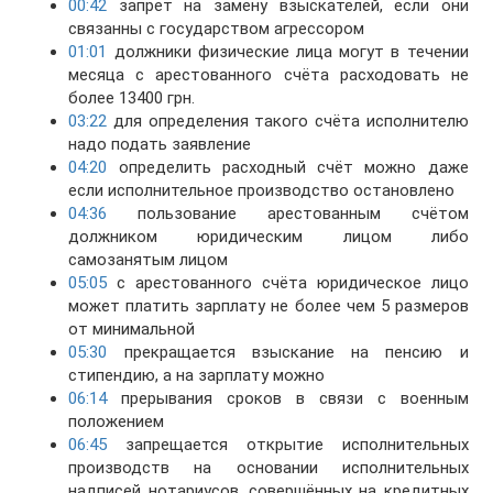
00:42
запрет на замену взыскателей, если они
связанны с государством агрессором
01:01
должники физические лица могут в течении
месяца с арестованного счёта расходовать не
более 13400 грн.
03:22
для определения такого счёта исполнителю
надо подать заявление
04:20
определить расходный счёт можно даже
если исполнительное производство остановлено
04:36
пользование арестованным счётом
должником юридическим лицом либо
самозанятым лицом
05:05
с арестованного счёта юридическое лицо
может платить зарплату не более чем 5 размеров
от минимальной
05:30
прекращается взыскание на пенсию и
стипендию, а на зарплату можно
06:14
прерывания сроков в связи с военным
положением
06:45
запрещается открытие исполнительных
производств на основании исполнительных
надписей нотариусов, совершённых на кредитных