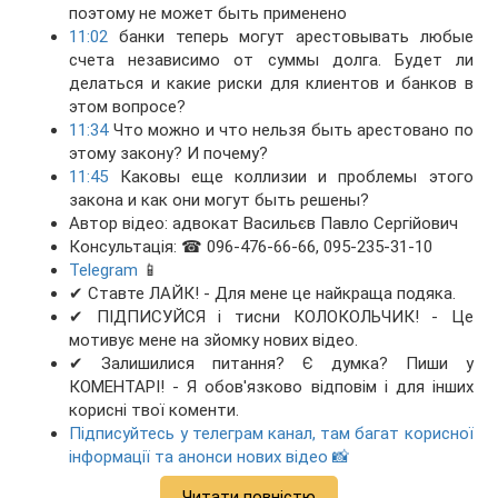
поэтому не может быть применено
11:02
банки теперь могут арестовывать любые
счета независимо от суммы долга. Будет ли
делаться и какие риски для клиентов и банков в
этом вопросе?
11:34
Что можно и что нельзя быть арестовано по
этому закону? И почему?
11:45
Каковы еще коллизии и проблемы этого
закона и как они могут быть решены?
Автор відео: адвокат Васильєв Павло Сергійович
Консультація: ☎ 096-476-66-66, 095-235-31-10
Telegram
📱
✔ Ставте ЛАЙК! - Для мене це найкраща подяка.
✔ ПІДПИСУЙСЯ і тисни КОЛОКОЛЬЧИК! - Це
мотивує мене на зйомку нових відео.
✔ Залишилися питання? Є думка? Пиши у
КОМЕНТАРІ! - Я обов'язково відповім і для інших
корисні твої коменти.
Підписуйтесь у телеграм канал, там багат корисної
інформації та анонси нових відео 📸
Читати повністю