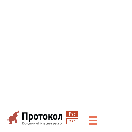
Рус
☰
Укр