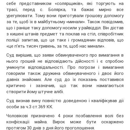
себе представником «солярщиків», які торгують на
трасі, перед с. Болярка, та бажає мирно все
урегулювати. Тому вони приготували грошову допомогу
за те, щоб їх в майбутньому «минали». Також повідомив,
що і раніше таку допомогу носили у райвідділ. Він дістав
з кишені штанів предмет та поклав на стіл, співробітник
поліції запитав, що це таке і громадянин відповів, що
«це п’ять тисяч гривень, за те, щоб нас минали».
Суд вирішив, що заяви обвинуваченого про вимагання в
нього грошей не відповідають дійсності і є спробою
уникнути відповідальності. Про погрози і вимагання
говорили також дружина обвинуваченого і двоє його
давніх знайомих. Але суд до їх показань поставився
критично і зазначив, що так вони намагаються
створити йому штучне алібі.
Суд визнав вину повністю доведеною і кваліфікував дії
особи за ч.3 ст.369 КК.
Чоловікові призначено 4 роки позбавлення волі без
конфіскації майна. Вирок може бути оскаржено
протягом 30 днів з дня його проголошення.