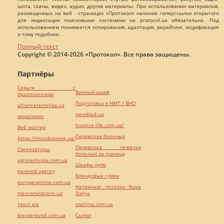
шота, сканы, видео, аудио, другие материалы. При использовании материалов,
размещенных на веб - страницах «Протокол» наличие гиперссылки открытого
для индексации поисковыми системами на protocol.ua обязательна. Под
использованием понимается копирования, адаптация, рерайтинг, модификация
и тому подобное.
Полный текст
Copyright © 2014-2026 «Протокол». Все права защищены.
Партнёры
Серьги с
Винный шкаф
бриллиантами
Подготовка к НМТ / ВНО
alliancetechnika.ua
pereklad.ua
миралинкс
hospice-life.com.ua/
Веб мастер
Перевозка больных
https://motokosmos.ua/
Перевозка лежачих
Синтезаторы
больных за границу
agrotechnika.com.ua
Шкафы купе
perevod.agency
Брендовые сумки
europeservice.com.ua
Натяжные потолки Nova
mk-translations.ua
Stelya
текст юа
maltina.com.ua
kievperevod.com.ua
Cылки