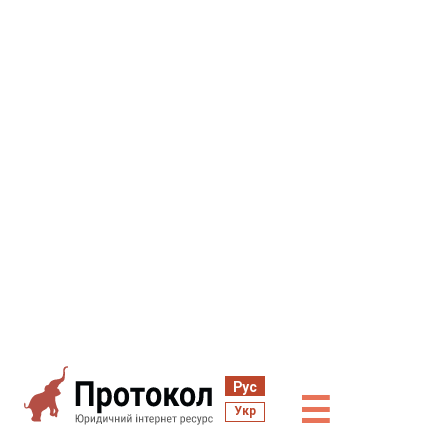
Рус
☰
Укр