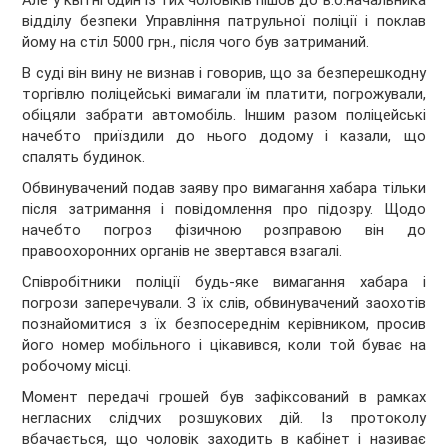
Але у квітні один із тих чоловіків пішов до в.о.начальника
відділу безпеки Управління патрульної поліції і поклав
йому на стіл 5000 грн., після чого був затриманий.
В суді він вину не визнав і говорив, що за безперешкодну
торгівлю поліцейські вимагали їм платити, погрожували,
обіцяли забрати автомобіль. Іншим разом поліцейські
начебто приїздили до нього додому і казали, що
спалять будинок.
Обвинувачений подав заяву про вимагання хабара тільки
після затримання і повідомлення про підозру. Щодо
начебто погроз фізичною розправою він до
правоохоронних органів не звертався взагалі.
Співробітники поліції будь-яке вимагання хабара і
погрози заперечували. З їх слів, обвинувачений заохотів
познайомитися з їх безпосереднім керівником, просив
його номер мобільного і цікавився, коли той буває на
робочому місці.
Момент передачі грошей був зафіксований в рамках
негласних слідчих розшукових дій. Із протоколу
вбачається, що чоловік заходить в кабінет і називає