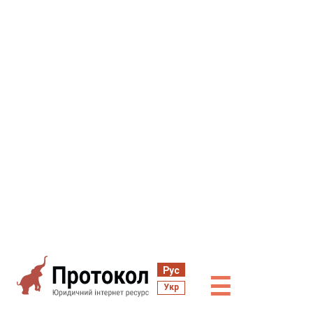
Рус
☰
Укр