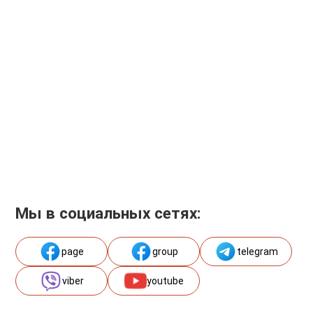
Мы в социальных сетях:
page
group
telegram
viber
youtube