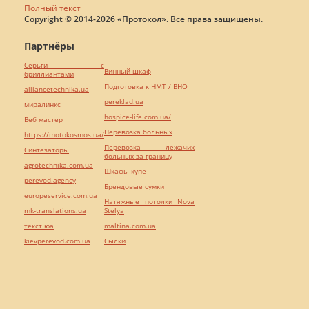
Полный текст
Copyright © 2014-2026 «Протокол». Все права защищены.
Партнёры
Серьги с
Винный шкаф
бриллиантами
Подготовка к НМТ / ВНО
alliancetechnika.ua
pereklad.ua
миралинкс
hospice-life.com.ua/
Веб мастер
Перевозка больных
https://motokosmos.ua/
Перевозка лежачих
Синтезаторы
больных за границу
agrotechnika.com.ua
Шкафы купе
perevod.agency
Брендовые сумки
europeservice.com.ua
Натяжные потолки Nova
mk-translations.ua
Stelya
текст юа
maltina.com.ua
kievperevod.com.ua
Cылки