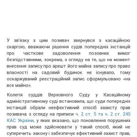
У зв’язку з цим позивач звернувся з касаційною
скаргою, вважаючи рішення судів попередніх інстанцій
про часткове задоволення позовних вимог
безпідставними, зокрема, з огляду на те, що на момент
внесення запису про арешт його майна запису про право
власності на садовий будинок не існувало, тому
оскаржуваний реєстраційний запис сформульовано «на
все майно».
Колегія суддів Верховного Суду у Касаційному
адміністративному суді встановила, що суди попередніх
інстанцій обрали неефективний спосіб захисту прав
позивача з огляду на приписи
ч. 2 ст. 5 та ч. 2 ст. 245
КАС України
, у яких вказано, що поновлення порушених
прав суд може здійснювати у такий спосіб, який не
суперечить закону і забезпечує ефективний захист прав,