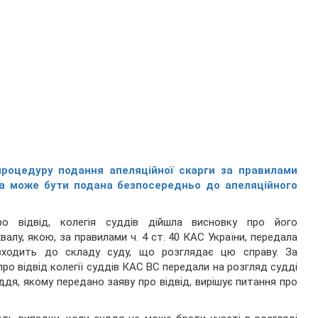
процедуру подання апеляційної скарги за правилами
рга може бути подана безпосередньо до апеляційного
о відвід, колегія суддів дійшла висновку про його
валу, якою, за правилами ч. 4 ст. 40 КАС України, передала
 входить до складу суду, що розглядає цю справу. За
о відвід колегії суддів КАС ВС передали на розгляд судді
суддя, якому передано заяву про відвід, вирішує питання про