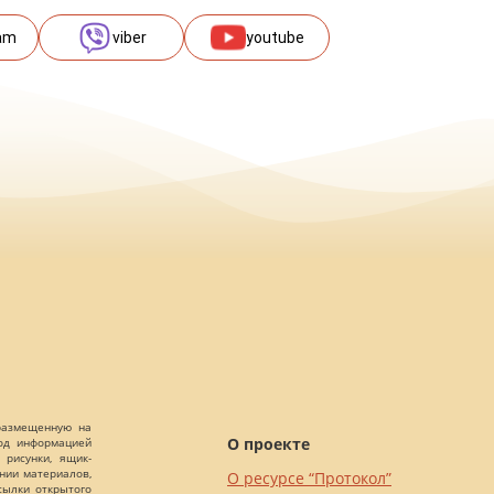
am
viber
youtube
 размещенную на
О проекте
Под информацией
 рисунки, ящик-
ании материалов,
О ресурсе “Протокол”
сылки открытого