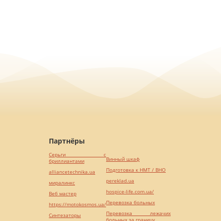
Партнёры
Серьги с
Винный шкаф
бриллиантами
Подготовка к НМТ / ВНО
alliancetechnika.ua
pereklad.ua
миралинкс
hospice-life.com.ua/
Веб мастер
Перевозка больных
https://motokosmos.ua/
Перевозка лежачих
Синтезаторы
больных за границу