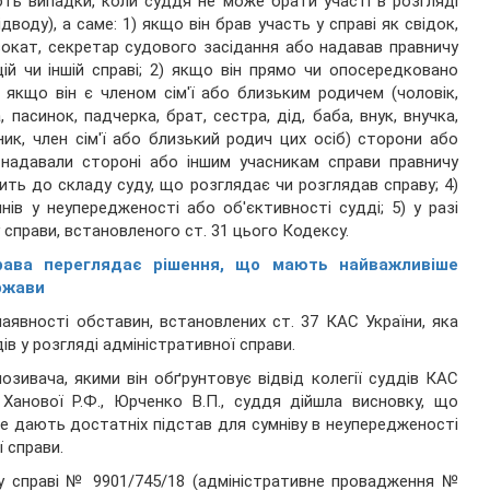
ють випадки, коли суддя не може брати участі в розгляді
дводу), а саме: 1) якщо він брав участь у справі як свідок,
двокат, секретар судового засідання або надавав правничу
ій чи іншій справі; 2) якщо він прямо чи опосередковано
) якщо він є членом сім'ї або близьким родичем (чоловік,
, пасинок, падчерка, брат, сестра, дід, баба, внук, внучка,
ник, член сім'ї або близький родич цих осіб) сторони або
і надавали стороні або іншим учасникам справи правничу
дить до складу суду, що розглядає чи розглядав справу; 4)
нів у неупередженості або об'єктивності судді; 5) у разі
справи, встановленого ст. 31 цього Кодексу.
рава переглядає рішення, що мають найважливіше
ржави
аявності обставин, встановлених ст. 37 КАС України, яка
в у розгляді адміністративної справи.
зивача, якими він обґрунтовує відвід колегії суддів КАС
., Ханової Р.Ф., Юрченко В.П., суддя дійшла висновку, що
 не дають достатніх підстав для сумніву в неупередженості
ї справи.
 у справі № 9901/745/18 (адміністративне провадження №