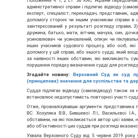
Положення ч. 1, 2 ст. 36 КАС України передбача
адміністративної справи і підлягає відводу (самові
експерт, спеціаліст, перекладач, представник, а
допомогу стороні чи іншим учасникам справи в ц
заінтересований у результаті розгляду справи; 3
дружина, батько, мати, вітчим, мачуха, син, дочка
усиновлювач чи усиновлений, опікун чи піклуваль
інших учасників судового процесу, або осіб, як
допомогу у цій справі, або іншого судді, який вхо
за наявності інших обставин, які викликають сум
порушення порядку визначення судді для розгляду 
Згадайте новину:
Верховний Суд як суд п
(принципове) значення для суспільства та де
Суддя підлягає відводу (самовідводу) також за н
встановлює недопустимість повторної участі судді
Отже, проаналізувавши аргументи представника по
ВС: Хохуляка В.В., Бившевої Л.І., Васильєвої І.А
обставини, на які покликається автор цієї заяви,
або об'єктивності цих суддів при розгляді вказано
Ухвала Верховного Суду від 5 червня 2019 року