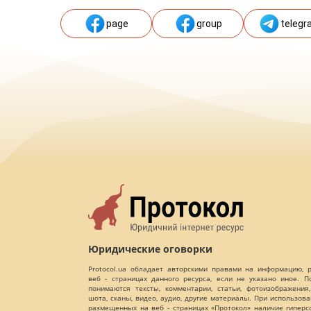
page
group
telegr
Юридические оговорки
Protocol.ua обладает авторскими правами на информацию,
веб - страницах данного ресурса, если не указано иное. 
понимаются тексты, комментарии, статьи, фотоизображения,
шота, сканы, видео, аудио, другие материалы. При использов
размещенных на веб - страницах «Протокол» наличие гиперс