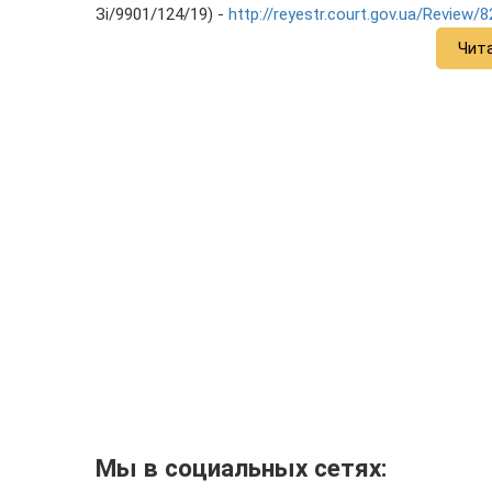
Зі/9901/124/19) -
http://reyestr.court.gov.ua/Review/
Чит
Мы в социальных сетях: