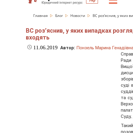
☰
Укр
Главная
Блог
Новости
ВС роз’яснив, у яких в
ВС роз’яснив, у яких випадках розгл
входять
11.06.2019
Автор:
Понзель Марина Генадіївн
Справ
Ради
Вищої
дисци
зборі
суді 
судді
та су
Верхо
палат
Суду,
Такий
позов