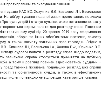
ння протиправним та скасування рішення.
ії суддів КАС ВС: Хохуляка В.В., Бившевої Л.І., Васильєвої
рави. На обґрунтування поданої заяви представник позивача
 «Про судоустрій і статус суддів», якою встановлено, що у
 утворюються окремі палати для розгляду справ. Рішенням
міністративному суді від 20 травня 2019 року сформовано
датків, зборів та інших обов'язкових платежів, захисту
уму, а також захисту політичних прав громадян. Згідно з
В., Бившева Л.І., Васильєва І.А., Ханова Р.Ф., Юрченко В.П.
до складу судової палати з розгляду справ щодо податків,
сть зазначена справа стосується прийняття на публічну
лужби, а тому її розгляд повинен здійснюватись суддями –
ку представника позивача, подальший розгляд цієї справи
еності та об'єктивності суддів, а також в ефективному
ація колегії очевидно не відповідає категорії цієї справи.