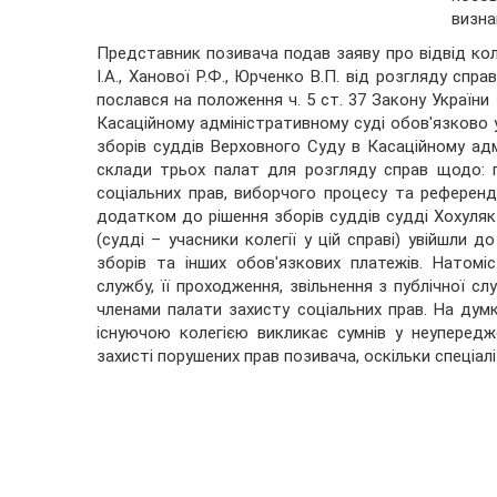
визна
Представник позивача подав заяву про відвід колег
І.А., Ханової Р.Ф., Юрченко В.П. від розгляду сп
послався на положення ч. 5 ст. 37 Закону України
Касаційному адміністративному суді обов'язково
зборів суддів Верховного Суду в Касаційному ад
склади трьох палат для розгляду справ щодо: по
соціальних прав, виборчого процесу та референд
додатком до рішення зборів суддів судді Хохуляк В.
(судді – учасники колегії у цій справі) увійшли 
зборів та інших обов'язкових платежів. Натомі
службу, її проходження, звільнення з публічної с
членами палати захисту соціальних прав. На дум
існуючою колегією викликає сумнів у неупередж
захисті порушених прав позивача, оскільки спеціаліз