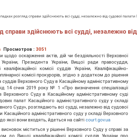
ипадках розгляд справи здійснюють всі судді, незалежно від судової палати 
яд справи здійснюють всі судді, незалежно від
а
Просмотров :
3051
и щодо оскарження актів, дій чи бездіяльності Верховної
 України, Президента України, Вищої ради правосуддя,
 кваліфікаційної комісії суддів України, Кваліфікаційно-
плінарної комісії прокурорів, згідно з додатком до рішення
в суддів Верховного Суду в Касаційному адміністративному
від 14 січня 2019 року № 1 «Про визначення спеціалізації
в Верховного Суду в Касаційному адміністративному суді
дових палат Касаційного адміністративного суду у складі
вного Суду», розглядають всі судді, незалежно від судової
и Касаційного адміністративного суду у складі Верховного
 до якої вони входять, йдеться на сайті
court.gov.ua
 висновок міститься у рішенні Верховного Суду у справі за
ом до Вищої кваліфікаційної комісії суддів України про