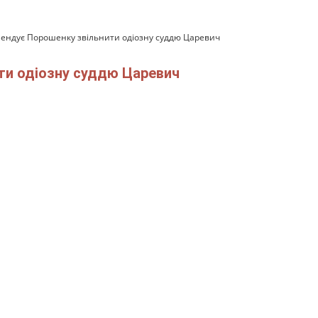
ендує Порошенку звільнити одіозну суддю Царевич
ти одіозну суддю Царевич