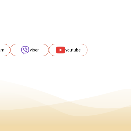
am
viber
youtube