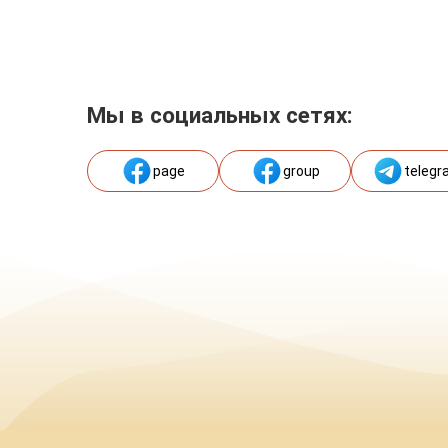
Мы в социальных сетях:
page
group
telegr