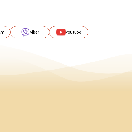
am
viber
youtube