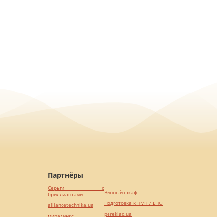
Партнёры
Серьги с
Винный шкаф
бриллиантами
Подготовка к НМТ / ВНО
alliancetechnika.ua
pereklad.ua
миралинкс