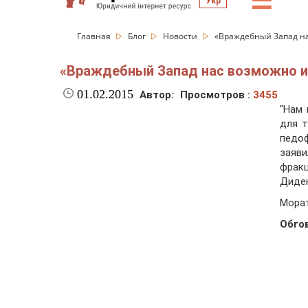
☰
Укр
Главная
Блог
Новости
«Враждебный Запад нас
«Враждебный Запад нас возможно ис
01.02.2015
Автор:
Просмотров :
3455
"Нам 
для т
педо
заяв
фракц
Диде
Морат
Обго