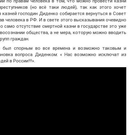
ии по правам человека в том, что можно провести казни
реступников (но всё таки людей), так как этого хочет
я казней господин Диденко собирается вернуться в Совет
ав человека в РФ. И в свете этого высказывания очевидно
о само отсутствие смертной казни в государстве это уже
восознании общества, а не мера, которую можно вводить
рупп граждан.
и был спорным во все времена и возможно таковым и
тановка вопроса Диденком: « Нас возможно исключат из
ей в России!!!».