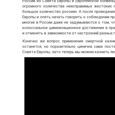
России из Совета Европы и Европейской конвенц
огромного количества неисправимых жестоких п
большое количество россиян. А после проведени
Европы и опять начать говорить о соблюдении пр
многие в России даже не задумываются о том, чт
колоссальное цивилизационное достижение в пра
и отменять в зависимости от настроений разных г
Конечно же вопрос применения смертной казн
останется, но поразительно цинична сама пос
Совета Европы, зато теперь мы можем казнить люд