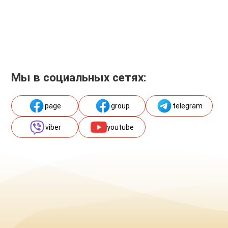
Мы в социальных сетях:
page
group
telegram
viber
youtube