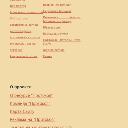
hospice-life.com.ua/
Веб мастер
Перевозка больных
https://motokosmos.ua/
Перевозка лежачих
Синтезаторы
больных за границу
agrotechnika.com.ua
Шкафы купе
perevod.agency
Брендовые сумки
europeservice.com.ua
Натяжные потолки Nova
mk-translations.ua
Stelya
текст юа
maltina.com.ua
kievperevod.com.ua
Cылки
О проекте
О ресурсе “Протокол”
Команда "Протокол"
Карта Сайту
Реклама на "Протокол"
Тендер на юридическую услугу