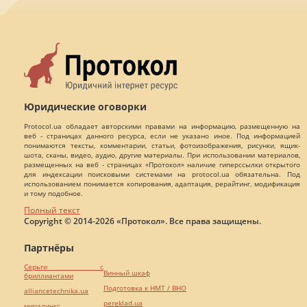
Юридические оговорки
Protocol.ua обладает авторскими правами на информацию, размещенную на
веб - страницах данного ресурса, если не указано иное. Под информацией
понимаются тексты, комментарии, статьи, фотоизображения, рисунки, ящик-
шота, сканы, видео, аудио, другие материалы. При использовании материалов,
размещенных на веб - страницах «Протокол» наличие гиперссылки открытого
для индексации поисковыми системами на protocol.ua обязательна. Под
использованием понимается копирования, адаптация, рерайтинг, модификация
и тому подобное.
Полный текст
Copyright © 2014-2026 «Протокол». Все права защищены.
Партнёры
Серьги с
Винный шкаф
бриллиантами
Подготовка к НМТ / ВНО
alliancetechnika.ua
pereklad.ua
миралинкс