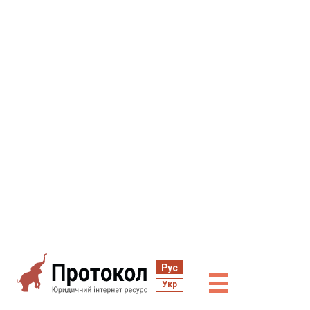
Рус
☰
Укр