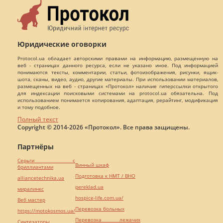
Юридические оговорки
Protocol.ua обладает авторскими правами на информацию, размещенную на
веб - страницах данного ресурса, если не указано иное. Под информацией
понимаются тексты, комментарии, статьи, фотоизображения, рисунки, ящик-
шота, сканы, видео, аудио, другие материалы. При использовании материалов,
размещенных на веб - страницах «Протокол» наличие гиперссылки открытого
для индексации поисковыми системами на protocol.ua обязательна. Под
использованием понимается копирования, адаптация, рерайтинг, модификация
и тому подобное.
Полный текст
Copyright © 2014-2026 «Протокол». Все права защищены.
Партнёры
Серьги с
Винный шкаф
бриллиантами
Подготовка к НМТ / ВНО
alliancetechnika.ua
pereklad.ua
миралинкс
hospice-life.com.ua/
Веб мастер
Перевозка больных
https://motokosmos.ua/
Перевозка лежачих
Синтезаторы