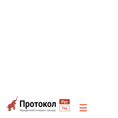
Рус
☰
Укр