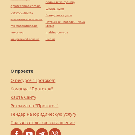
больных за границу
agrotechnika.com.ua
Шкафы купе
perevod.agency
Брендовые сумки
europeservice.com.ua
Натяжные потолки Nova
mk-translations.ua
Stelya
текст юа
maltina.com.ua
kievperevod.com.ua
Cылки
О проекте
О ресурсе “Протокол”
Команда "Протокол"
Карта Сайту
Реклама на "Протокол"
Тендер на юридическую услугу
Пользовательское соглашение