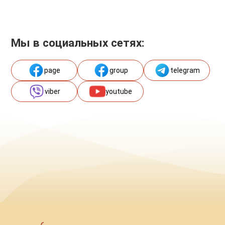
Мы в социальных сетях:
page
group
telegram
viber
youtube