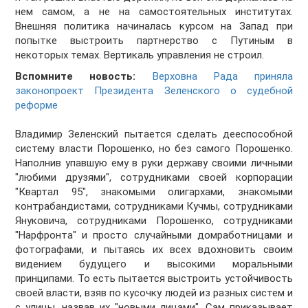
нем самом, а не на самостоятельных институтах.
Внешняя политика начиналась курсом на Запад при
попытке выстроить партнерство с Путиным в
некоторых темах. Вертикаль управления не строил.
Вспомните новость:
Верховна Рада приняла
законопроект Президента Зеленского о судебной
реформе
Владимир Зеленский пытается сделать дееспособной
систему власти Порошенко, но без самого Порошенко.
Наполнив упавшую ему в руки державу своими личными
"любими друзями", сотрудниками своей корпорации
"Квартал 95", знакомыми олигархами, знакомыми
контрабандистами, сотрудниками Кучмы, сотрудниками
Януковича, сотрудниками Порошенко, сотрудниками
"Нарфронта" и просто случайными домработницами и
фотографами, и пытаясь их всех вдохновить своим
видением будущего и высокими моральными
принципами. То есть пытается выстроить устойчивость
своей власти, взяв по кусочку людей из разных систем и
с улицы, назвав их "новыми лицами". Сам приказывает