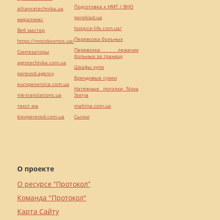
Подготовка к НМТ / ВНО
alliancetechnika.ua
pereklad.ua
миралинкс
hospice-life.com.ua/
Веб мастер
Перевозка больных
https://motokosmos.ua/
Перевозка лежачих
Синтезаторы
больных за границу
agrotechnika.com.ua
Шкафы купе
perevod.agency
Брендовые сумки
europeservice.com.ua
Натяжные потолки Nova
mk-translations.ua
Stelya
текст юа
maltina.com.ua
kievperevod.com.ua
Cылки
О проекте
О ресурсе “Протокол”
Команда "Протокол"
Карта Сайту