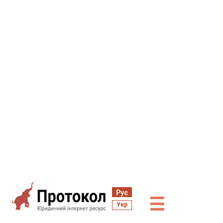
Рус
☰
Укр