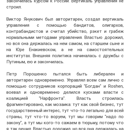
закончилась курсом к России. Вертикаль управления не
строил.
Виктор Янукович был авторитарен, создал вертикаль
управления с помощью бандитов, олигархов,
контрабандистов и считал убийство, рэкет и грабеж
нормальными методами управления. Властью дорожил,
но вся она держалась на нем самом, на старшем сыне и
на Юре Енакиевском, а не на самостоятельных
институтах. Внешняя политика начиналась с дружбы с
Путиным, ею и закончилась.
Петр Порошенко пытался быть либерален и
авторитарен одновременно. Управлял всем сам лично с
помощью сотрудников корпораций "Богдан" и Roshen,
воевал и одновременно делился кусками власти с
коалицией "Нарфронта". Власть строилась
фрагментировано, как мозаика: тут как свой бизнес, тут
государственный интерес, тут что-то легально для всей
страны, тут что-то воруем, тут мы говорим "надо по
закону", а тут мы кого-то сажаем в тюрьму, потому что
я так решил. Властью дорожил, но вся она держалась на