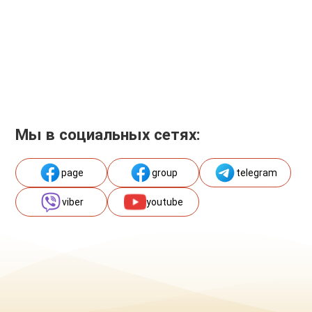
Мы в социальных сетях:
page
group
telegram
viber
youtube