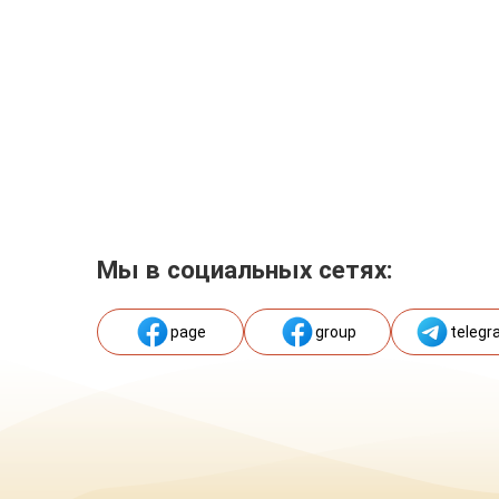
Мы в социальных сетях:
page
group
telegr