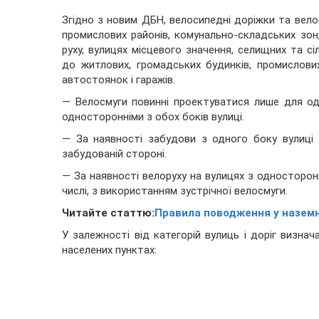
Згідно з новим ДБН, велосипедні доріжки та вело
промислових районів, комунально-складських зон,
руху, вулицях місцевого значення, селищних та с
до житлових, громадських будинків, промислових
автостоянок і гаражів.
— Велосмуги повинні проектуватися лише для о
односторонніми з обох боків вулиці.
— За наявності забудови з одного боку вулиці
забудованій стороні.
— За наявності велоруху на вулицях з односторон
числі, з використанням зустрічної велосмуги.
Читайте статтю:
Правила поводження у наземн
У залежності від категорій вулиць і доріг визнач
населених пунктах: