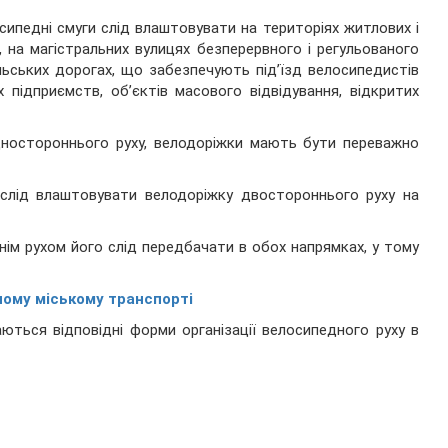
сипедні смуги слід влаштовувати на територіях житлових і
 на магістральних вулицях безперервного і регульованого
ільських дорогах, що забезпечують під’їзд велосипедистів
 підприємств, об’єктів масового відвідування, відкритих
дностороннього руху, велодоріжки мають бути переважно
 слід влаштовувати велодоріжку двостороннього руху на
нім рухом його слід передбачати в обох напрямках, у тому
ому міському транспорті
аються відповідні форми організації велосипедного руху в