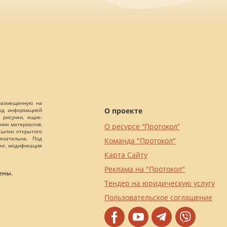
 размещенную на
О проекте
Под информацией
 рисунки, ящик-
ании материалов,
О ресурсе “Протокол”
сылки открытого
язательна. Под
Команда "Протокол"
нг, модификация
Карта Сайту
Реклама на "Протокол"
ены.
Тендер на юридическую услугу
Пользовательское соглашение