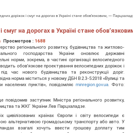
них доріжок і смуг на дорогах в Україні стане обов’язковим, — Парцхалад
 смуг на дорогах в Україні стане обов’язков
а
Просмотров :
1688
терство регіонального розвитку, будівництва та житлово-
нального господарства України оновлює державні
ельні норми, зокрема, в частині організації велосипедного
вводить обов’язкове проектування велосипедних доріжок і
 під час нового будівництва та реконструкції доріг.
відна норма міститься у новому ДБН В.2.3-5:2018 «Вулиці та
и населених пунктів», повідомляє
minregion.gov.ua
. Фото:
е повідомив заступник Міністра регіонального розвитку,
ництва та ЖКГ України Лев Парцхаладзе.
іх цивілізованих країнах Європи і світу велосипеди є
ою альтернативою громадському транспорту або авто. У
рландах взагалі хочуть ввести грошову доплату тим