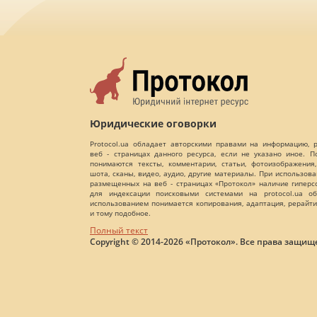
Юридические оговорки
Protocol.ua обладает авторскими правами на информацию,
веб - страницах данного ресурса, если не указано иное. 
понимаются тексты, комментарии, статьи, фотоизображения,
шота, сканы, видео, аудио, другие материалы. При использов
размещенных на веб - страницах «Протокол» наличие гиперс
для индексации поисковыми системами на protocol.ua об
использованием понимается копирования, адаптация, рерайти
и тому подобное.
Полный текст
Copyright © 2014-2026 «Протокол». Все права защищ