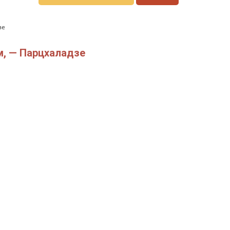
зе
им, — Парцхаладзе