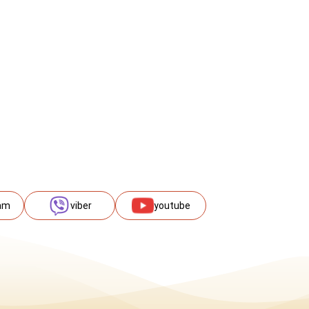
am
viber
youtube