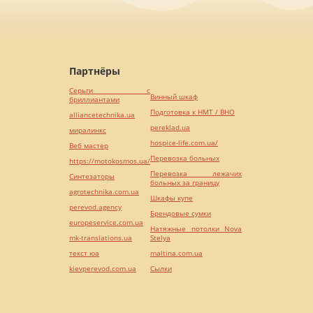
Партнёры
Серьги с
Винный шкаф
бриллиантами
Подготовка к НМТ / ВНО
alliancetechnika.ua
pereklad.ua
миралинкс
hospice-life.com.ua/
Веб мастер
Перевозка больных
https://motokosmos.ua/
Перевозка лежачих
Синтезаторы
больных за границу
agrotechnika.com.ua
Шкафы купе
perevod.agency
Брендовые сумки
europeservice.com.ua
Натяжные потолки Nova
mk-translations.ua
Stelya
текст юа
maltina.com.ua
kievperevod.com.ua
Cылки