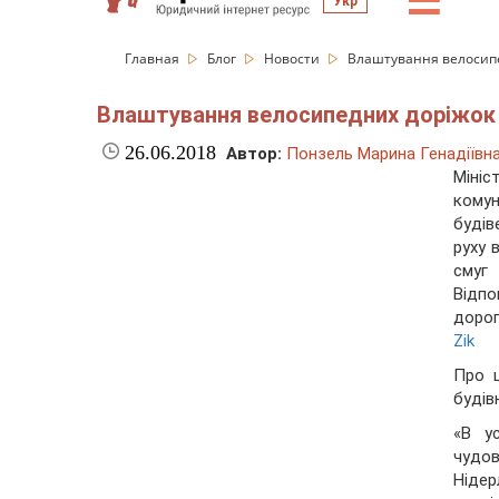
☰
Укр
Главная
Блог
Новости
Влаштування велосипед
Влаштування велосипедних доріжок і
26.06.2018
Автор:
Понзель Марина Генадіївн
Мініс
кому
будів
руху 
смуг
Відпо
дорог
Zik
Про ц
будів
«В ус
чудов
Ніде