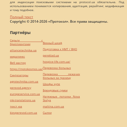
для индексации поисковыми системами на protocol.ua обязательна. Под
использованием понимается копирования, адаптация, рерайтинг, модификация
и тому подобное.
Полный текст
Copyright © 2014-2026 «Протокол». Все права защищены.
Партнёры
Серьги с
Винный шкаф
бриллиантами
Подготовка к НМТ / ВНО
alliancetechnika.ua
pereklad.ua
миралинкс
hospice-life.com.ua/
Веб мастер
Перевозка больных
https://motokosmos.ua/
Перевозка лежачих
Синтезаторы
больных за границу
agrotechnika.com.ua
Шкафы купе
perevod.agency
Брендовые сумки
europeservice.com.ua
Натяжные потолки Nova
mk-translations.ua
Stelya
текст юа
maltina.com.ua
kievperevod.com.ua
Cылки