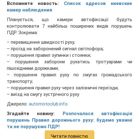
Вспомните новость:
Список адресов киевских
камер наблюдения
Планується, що камери автофіксації будуть
контролювати 7 найбільш поширених видів порушень
ПДР. Зокрема:
– перевищення швидкості руху;
– проїзд на заборонений сигнал світлофора;
– порушення правил зупинки і стоянки;
– порушення заборони рухатись тротуарами чи
пішохідними доріжками;
– порушення правил руху по смугах громадського
транспорту;
– порушення правил руху через залізничні переїзди;
– виїзд на смугу зустрічного руху.
Джерело:
automotoclub.info
Згадайте новину:
Розпочалася автофіксація
порушень Правил дорожнього руху: будемо уважні
та не порушуємо ПДР!
Читати повністю