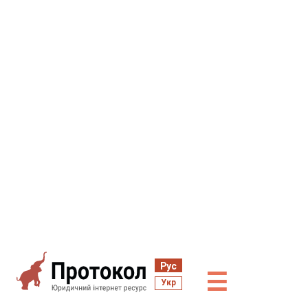
Рус
☰
Укр