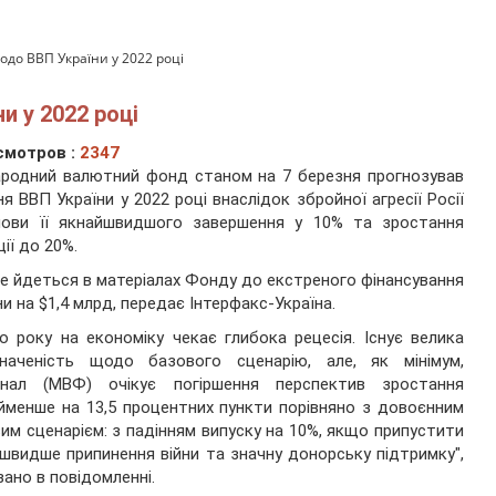
одо ВВП України у 2022 році
и у 2022 році
смотров :
2347
родний валютний фонд станом на 7 березня прогнозував
ня ВВП України у 2022 році внаслідок збройної агресії Росії
мови її якнайшвидшого завершення у 10% та зростання
ції до 20%.
е йдеться в матеріалах Фонду до екстреного фінансування
ни на $1,4 млрд, передає Інтерфакс-Україна.
о року на економіку чекає глибока рецесія. Існує велика
значеність щодо базового сценарію, але, як мінімум,
онал (МВФ) очікує погіршення перспектив зростання
менше на 13,5 процентних пункти порівняно з довоєнним
им сценарієм: з падінням випуску на 10%, якщо припустити
швидше припинення війни та значну донорську підтримку",
зано в повідомленні.