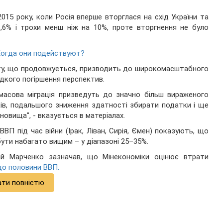
015 року, коли Росія вперше вторглася на схід України та
6,6% і трохи менш ніж на 10%, проте вторгнення не було
Когда они подействуют?
кту, що продовжується, призводить до широкомасштабного
дкого погіршення перспектив.
 масова міграція призведуть до значно більш вираженого
ів, подальшого зниження здатності збирати податки і ще
новища", - вказується в матеріалах.
П під час війни (Ірак, Ліван, Сирія, Ємен) показують, що
ти набагато вищим – у діапазоні 25–35%.
ргій Марченко зазначав, що Мінекономіки оцінює втрати
 до половини ВВП.
ати повністю