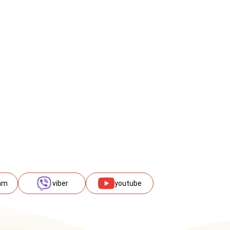
am
viber
youtube