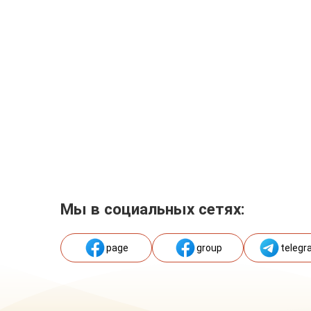
Мы в социальных сетях:
page
group
telegr