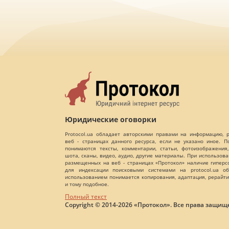
Юридические оговорки
Protocol.ua обладает авторскими правами на информацию,
веб - страницах данного ресурса, если не указано иное. 
понимаются тексты, комментарии, статьи, фотоизображения,
шота, сканы, видео, аудио, другие материалы. При использов
размещенных на веб - страницах «Протокол» наличие гиперс
для индексации поисковыми системами на protocol.ua об
использованием понимается копирования, адаптация, рерайти
и тому подобное.
Полный текст
Copyright © 2014-2026 «Протокол». Все права защищ