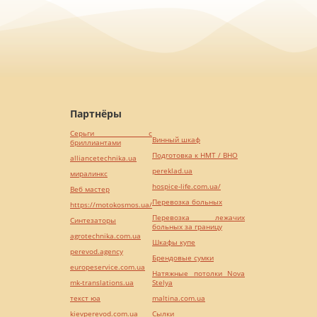
Партнёры
Серьги с
Винный шкаф
бриллиантами
Подготовка к НМТ / ВНО
alliancetechnika.ua
pereklad.ua
миралинкс
hospice-life.com.ua/
Веб мастер
Перевозка больных
https://motokosmos.ua/
Перевозка лежачих
Синтезаторы
больных за границу
agrotechnika.com.ua
Шкафы купе
perevod.agency
Брендовые сумки
europeservice.com.ua
Натяжные потолки Nova
mk-translations.ua
Stelya
текст юа
maltina.com.ua
kievperevod.com.ua
Cылки