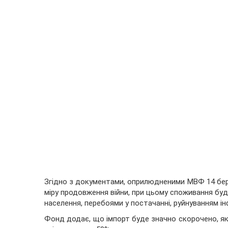
Згідно з документами, оприлюдненими МВФ 14 бере
міру продовження війни, при цьому споживання бу
населення, перебоями у постачанні, руйнуванням 
Фонд додає, що імпорт буде значно скорочено, як і