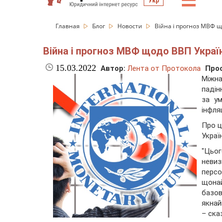
☰
Укр
Главная
Блог
Новости
Війна і прогноз МВФ щ
Війна і прогноз МВФ щодо ВВП Україн
15.03.2022
Автор:
Лента от Протокола
Про
Міжна
падін
за у
інфля
Про ц
Украї
"Цьог
неви
перс
щонай
базов
якнай
– ска