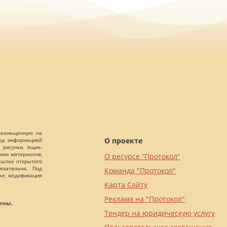
 размещенную на
О проекте
Под информацией
 рисунки, ящик-
ании материалов,
О ресурсе “Протокол”
сылки открытого
язательна. Под
Команда "Протокол"
нг, модификация
Карта Сайту
Реклама на "Протокол"
ены.
Тендер на юридическую услугу