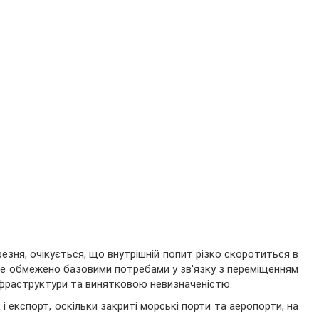
зня, очікується, що внутрішній попит різко скоротиться в
де обмежено базовими потребами у зв'язку з переміщенням
інфраструктури та винятковою невизначеністю.
 експорт, оскільки закриті морські порти та аеропорти, на