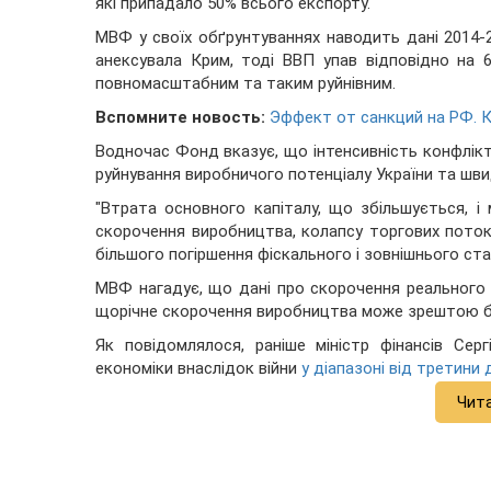
які припадало 50% всього експорту.
МВФ у своїх обґрунтуваннях наводить дані 2014-2
анексувала Крим, тоді ВВП упав відповідно на 
повномасштабним та таким руйнівним.
Вспомните новость:
Эффект от санкций на РФ. 
Водночас Фонд вказує, що інтенсивність конфлі
руйнування виробничого потенціалу України та шви
"Втрата основного капіталу, що збільшується, і
скорочення виробництва, колапсу торгових поток
більшого погіршення фіскального і зовнішнього ста
МВФ нагадує, що дані про скорочення реального ВВ
щорічне скорочення виробництва може зрештою бу
Як повідомлялося, раніше міністр фінансів Се
економіки внаслідок війни
у діапазоні від третини
Чит