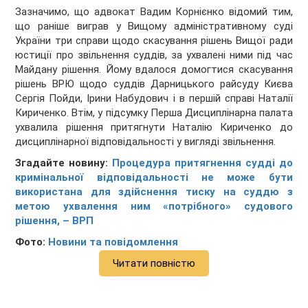
Зазначимо, що адвокат Вадим Корнієнко відомий тим,
що раніше виграв у Вищому адміністративному суді
України три справи щодо скасування рішень Вищої ради
юстиції про звільнення суддів, за ухвалені ними під час
Майдану рішення. Йому вдалося домогтися скасування
рішень ВРЮ щодо суддів Дарницького райсуду Києва
Сергія Пойди, Ірини Набудович і в першій справі Наталії
Кириченко. Втім, у підсумку Перша Дисциплінарна палата
ухвалила рішення притягнути Наталію Кириченко до
дисциплінарної відповідальності у вигляді звільнення.
Згадайте новину:
Процедура притягнення судді до
кримінальної відповідальності не може бути
використана для здійснення тиску на суддю з
метою ухвалення ним «потрібного» судового
рішення, – ВРП
Фото:
Новини та повідомлення
Читати повністю