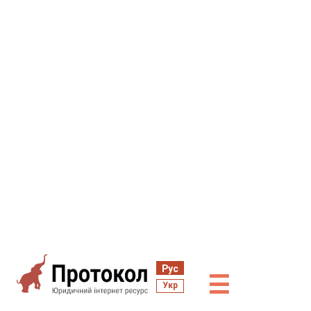
Рус
☰
Укр