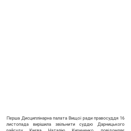
Перша Дисциплінарна палата Вищої ради правосуддя 16
листопада вирішила звільнити суддю Дарницького
райсуду Києва Наталію Кириченко, повідомляє