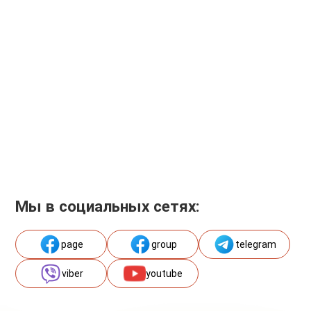
Мы в социальных сетях:
page
group
telegram
viber
youtube