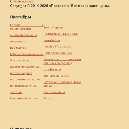
Полный текст
Copyright © 2014-2026 «Протокол». Все права защищены.
Партнёры
Серьги с
Винный шкаф
бриллиантами
Подготовка к НМТ / ВНО
alliancetechnika.ua
pereklad.ua
миралинкс
hospice-life.com.ua/
Веб мастер
Перевозка больных
https://motokosmos.ua/
Перевозка лежачих
Синтезаторы
больных за границу
agrotechnika.com.ua
Шкафы купе
perevod.agency
Брендовые сумки
europeservice.com.ua
Натяжные потолки Nova
mk-translations.ua
Stelya
текст юа
maltina.com.ua
kievperevod.com.ua
Cылки
О проекте