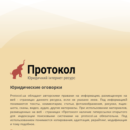
Юридические оговорки
Protocol.ua обладает авторскими правами на информацию, размещенную на
веб - страницах данного ресурса, если не указано иное. Под информацией
понимаются тексты, комментарии, статьи, фотоизображения, рисунки, ящик-
шота, сканы, видео, аудио, другие материалы. При использовании материалов,
размещенных на веб - страницах «Протокол» наличие гиперссылки открытого
для индексации поисковыми системами на protocol.ua обязательна. Под
использованием понимается копирования, адаптация, рерайтинг, модификация
и тому подобное.