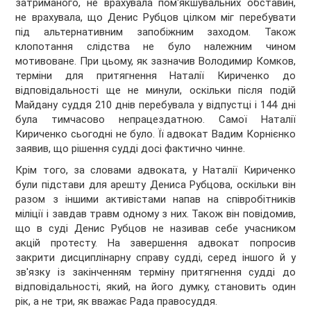
затриманого, не врахувала пом'якшувальних обставин,
не врахувала, що Денис Рубцов цілком міг перебувати
під альтернативним запобіжним заходом. Також
клопотання слідства не було належним чином
мотивоване. При цьому, як зазначив Володимир Комков,
терміни для притягнення Наталії Кириченко до
відповідальності ще не минули, оскільки після подій
Майдану суддя 210 днів перебувала у відпустці і 144 дні
була тимчасово непрацездатною. Самої Наталії
Кириченко сьогодні не було. Її адвокат Вадим Корнієнко
заявив, що рішення судді досі фактично чинне.
Крім того, за словами адвоката, у Наталії Кириченко
були підстави для арешту Дениса Рубцова, оскільки він
разом з іншими активістами напав на співробітників
міліції і завдав травм одному з них. Також він повідомив,
що в суді Денис Рубцов не називав себе учасником
акцій протесту. На завершення адвокат попросив
закрити дисциплінарну справу судді, серед іншого й у
зв'язку із закінченням терміну притягнення судді до
відповідальності, який, на його думку, становить один
рік, а не три, як вважає Рада правосуддя.