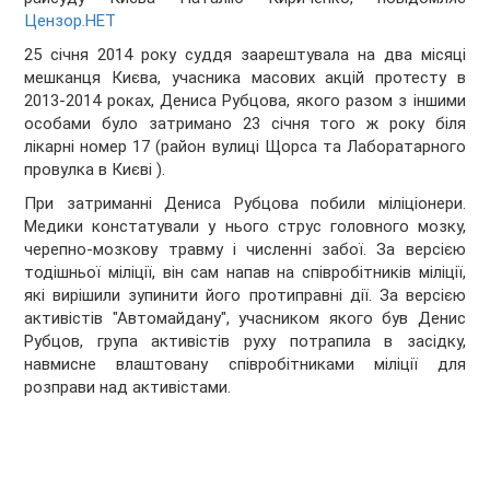
Цензор.НЕТ
25 січня 2014 року суддя заарештувала на два місяці
мешканця Києва, учасника масових акцій протесту в
2013-2014 роках, Дениса Рубцова, якого разом з іншими
особами було затримано 23 січня того ж року біля
лікарні номер 17 (район вулиці Щорса та Лаборатарного
провулка в Києві ).
При затриманні Дениса Рубцова побили міліціонери.
Медики констатували у нього струс головного мозку,
черепно-мозкову травму і численні забої. За версією
тодішньої міліції, він сам напав на співробітників міліції,
які вирішили зупинити його протиправні дії. За версією
активістів "Автомайдану", учасником якого був Денис
Рубцов, група активістів руху потрапила в засідку,
навмисне влаштовану співробітниками міліції для
розправи над активістами.