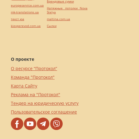
Брендовые сумки
europeservice.com.ua
Натяжные потолки Nova
mk-translations.ua
Stelya
текст юа
maltina.com.ua
kievperevod.com.ua
Cылки
О проекте
О ресурсе “Протокол”
Команда "Протокол"
Карта Сайту
Реклама на "Протокол"
Тендер на юридическую услугу
Пользовательское соглашение