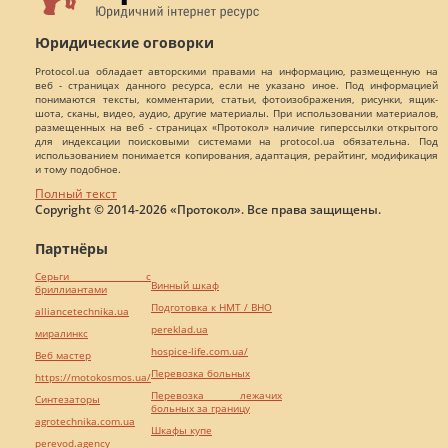
Юридические оговорки
Protocol.ua обладает авторскими правами на информацию, размещенную на
веб - страницах данного ресурса, если не указано иное. Под информацией
понимаются тексты, комментарии, статьи, фотоизображения, рисунки, ящик-
шота, сканы, видео, аудио, другие материалы. При использовании материалов,
размещенных на веб - страницах «Протокол» наличие гиперссылки открытого
для индексации поисковыми системами на protocol.ua обязательна. Под
использованием понимается копирования, адаптация, рерайтинг, модификация
и тому подобное.
Полный текст
Copyright © 2014-2026 «Протокол». Все права защищены.
Партнёры
Серьги с
Винный шкаф
бриллиантами
Подготовка к НМТ / ВНО
alliancetechnika.ua
pereklad.ua
миралинкс
hospice-life.com.ua/
Веб мастер
Перевозка больных
https://motokosmos.ua/
Перевозка лежачих
Синтезаторы
больных за границу
agrotechnika.com.ua
Шкафы купе
perevod.agency