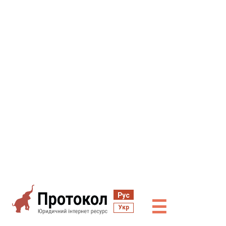
Рус
☰
Укр