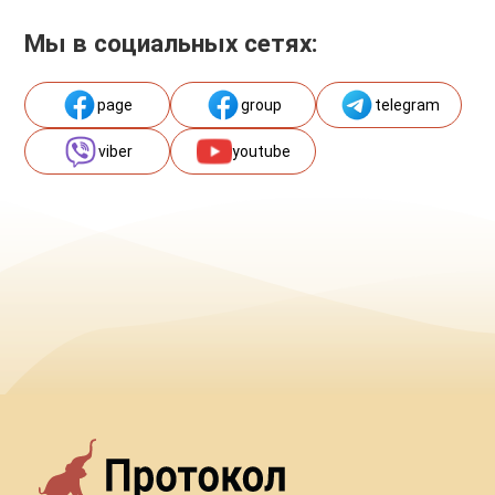
Мы в социальных сетях:
page
group
telegram
viber
youtube