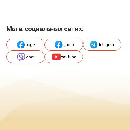
Мы в социальных сетях:
page
group
telegram
viber
youtube