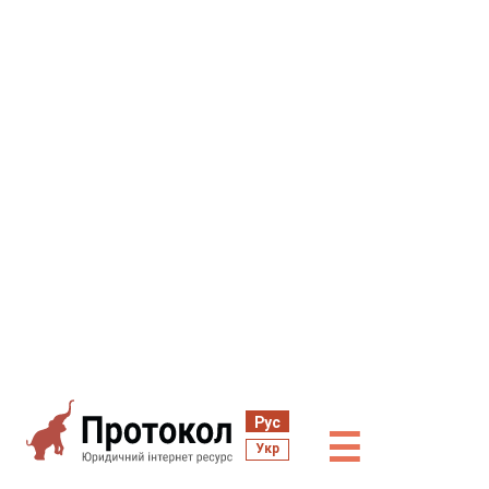
Рус
☰
Укр