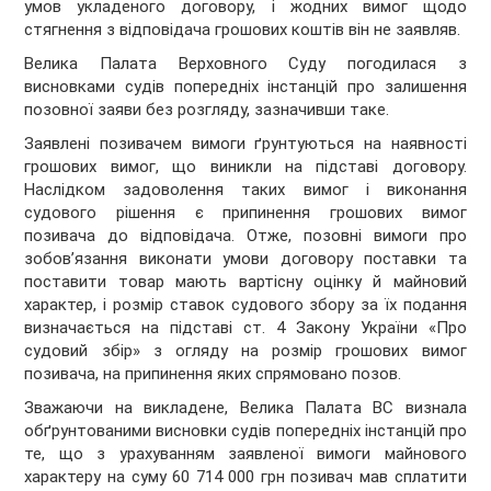
умов укладеного договору, і жодних вимог щодо
стягнення з відповідача грошових коштів він не заявляв.
Велика Палата Верховного Суду погодилася з
висновками судів попередніх інстанцій про залишення
позовної заяви без розгляду, зазначивши таке.
Заявлені позивачем вимоги ґрунтуються на наявності
грошових вимог, що виникли на підставі договору.
Наслідком задоволення таких вимог і виконання
судового рішення є припинення грошових вимог
позивача до відповідача. Отже, позовні вимоги про
зобов’язання виконати умови договору поставки та
поставити товар мають вартісну оцінку й майновий
характер, і розмір ставок судового збору за їх подання
визначається на підставі ст. 4 Закону України «Про
судовий збір» з огляду на розмір грошових вимог
позивача, на припинення яких спрямовано позов.
Зважаючи на викладене, Велика Палата ВС визнала
обґрунтованими висновки судів попередніх інстанцій про
те, що з урахуванням заявленої вимоги майнового
характеру на суму 60 714 000 грн позивач мав сплатити