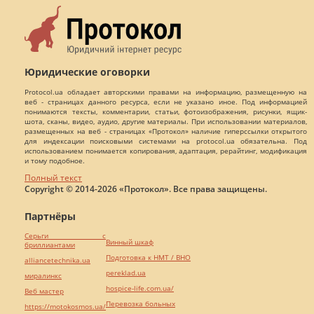
Юридические оговорки
Protocol.ua обладает авторскими правами на информацию, размещенную на
веб - страницах данного ресурса, если не указано иное. Под информацией
понимаются тексты, комментарии, статьи, фотоизображения, рисунки, ящик-
шота, сканы, видео, аудио, другие материалы. При использовании материалов,
размещенных на веб - страницах «Протокол» наличие гиперссылки открытого
для индексации поисковыми системами на protocol.ua обязательна. Под
использованием понимается копирования, адаптация, рерайтинг, модификация
и тому подобное.
Полный текст
Copyright © 2014-2026 «Протокол». Все права защищены.
Партнёры
Серьги с
Винный шкаф
бриллиантами
Подготовка к НМТ / ВНО
alliancetechnika.ua
pereklad.ua
миралинкс
hospice-life.com.ua/
Веб мастер
Перевозка больных
https://motokosmos.ua/