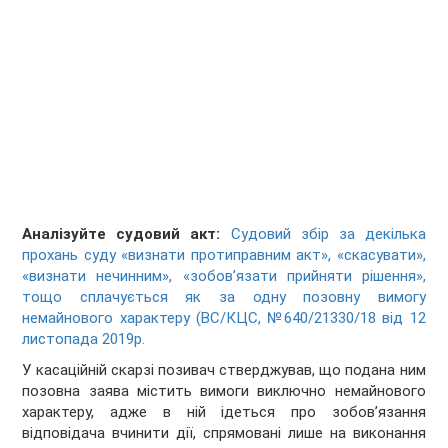
Аналізуйте судовий акт:
Судовий збір за декілька
прохань суду «визнати протиправним акт», «скасувати»,
«визнати нечинним», «зобов’язати прийняти рішення»,
тощо сплачується як за одну позовну вимогу
немайнового характеру (ВС/КЦС, №640/21330/18 від 12
листопада 2019р.
У касаційній скарзі позивач стверджував, що подана ним
позовна заява містить вимоги виключно немайнового
характеру, адже в ній ідеться про зобов’язання
відповідача вчинити дії, спрямовані лише на виконання