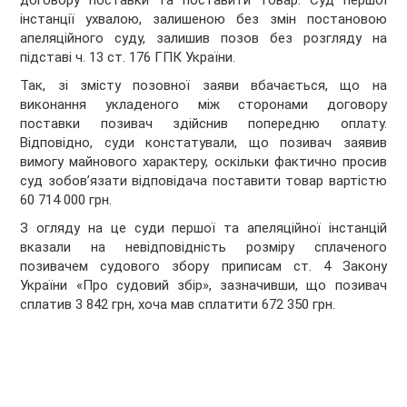
договору поставки та поставити товар. Суд першої
інстанції ухвалою, залишеною без змін постановою
апеляційного суду, залишив позов без розгляду на
підставі ч. 13 ст. 176 ГПК України.
Так, зі змісту позовної заяви вбачається, що на
виконання укладеного між сторонами договору
поставки позивач здійснив попередню оплату.
Відповідно, суди констатували, що позивач заявив
вимогу майнового характеру, оскільки фактично просив
суд зобов’язати відповідача поставити товар вартістю
60 714 000 грн.
З огляду на це суди першої та апеляційної інстанцій
вказали на невідповідність розміру сплаченого
позивачем судового збору приписам ст. 4 Закону
України «Про судовий збір», зазначивши, що позивач
сплатив 3 842 грн, хоча мав сплатити 672 350 грн.