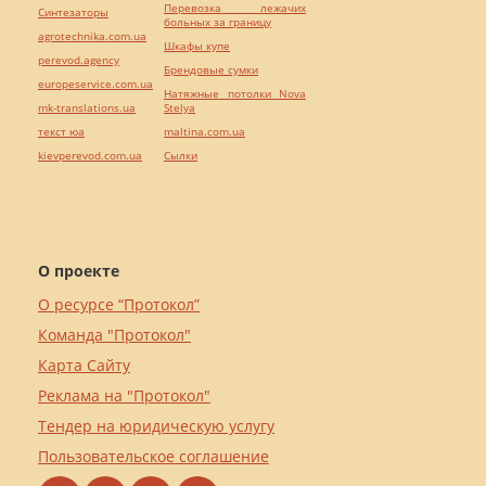
Перевозка лежачих
Синтезаторы
больных за границу
agrotechnika.com.ua
Шкафы купе
perevod.agency
Брендовые сумки
europeservice.com.ua
Натяжные потолки Nova
mk-translations.ua
Stelya
текст юа
maltina.com.ua
kievperevod.com.ua
Cылки
О проекте
О ресурсе “Протокол”
Команда "Протокол"
Карта Сайту
Реклама на "Протокол"
Тендер на юридическую услугу
Пользовательское соглашение