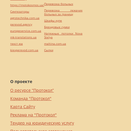
Перевозка больных
https://motokosmos.ua/
Перевозка лежачих
Синтезаторы
больных за границу
agrotechnika.com.ua
Шкафы купе
perevod.agency
Брендовые сумки
europeservice.com.ua
Натяжные потолки Nova
mk-translations.ua
Stelya
текст юа
maltina.com.ua
kievperevod.com.ua
Cылки
О проекте
О ресурсе “Протокол”
Команда "Протокол"
Карта Сайту
Реклама на "Протокол"
Тендер на юридическую услугу