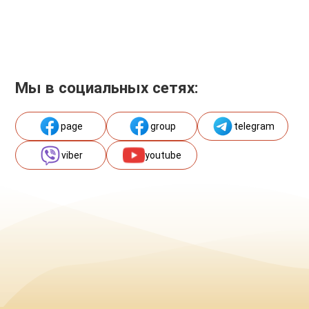
Мы в социальных сетях:
page
group
telegram
viber
youtube