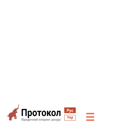
Рус
☰
Укр