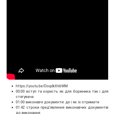
https://youtu.be/DoqdkXti6WM
00:00 вступ та користь як для боржника так і для
стягувача
01:00 виконавчі документи: де і як їх отримати
01:42 строки пред’явлення виконавчих документів
до виконання