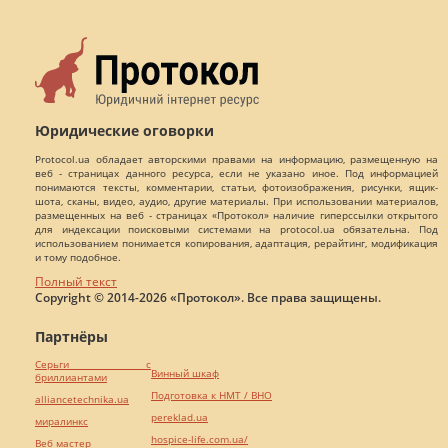
Юридические оговорки
Protocol.ua обладает авторскими правами на информацию, размещенную на
веб - страницах данного ресурса, если не указано иное. Под информацией
понимаются тексты, комментарии, статьи, фотоизображения, рисунки, ящик-
шота, сканы, видео, аудио, другие материалы. При использовании материалов,
размещенных на веб - страницах «Протокол» наличие гиперссылки открытого
для индексации поисковыми системами на protocol.ua обязательна. Под
использованием понимается копирования, адаптация, рерайтинг, модификация
и тому подобное.
Полный текст
Copyright © 2014-2026 «Протокол». Все права защищены.
Партнёры
Серьги с
Винный шкаф
бриллиантами
Подготовка к НМТ / ВНО
alliancetechnika.ua
pereklad.ua
миралинкс
hospice-life.com.ua/
Веб мастер