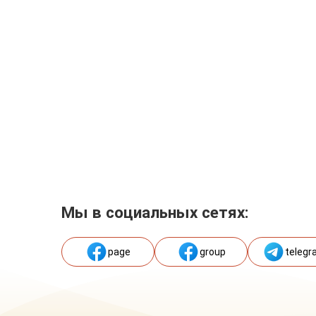
Мы в социальных сетях:
page
group
telegr