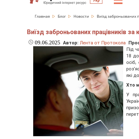
☰
Укр
Главная
Блог
Новости
Виїзд заброньованих п
Виїзд заброньованих працівників за 
09.06.2025
Автор:
Лента от Протокола
Про
Під ч
18 до
осіб,
роз’я
які д
Хто 
У пр
Украї
призо
перет