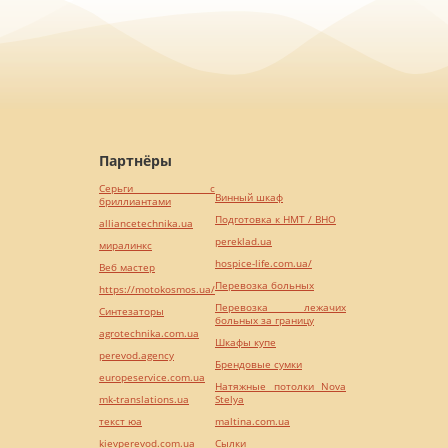
Партнёры
Серьги с
Винный шкаф
бриллиантами
Подготовка к НМТ / ВНО
alliancetechnika.ua
pereklad.ua
миралинкс
hospice-life.com.ua/
Веб мастер
Перевозка больных
https://motokosmos.ua/
Перевозка лежачих
Синтезаторы
больных за границу
agrotechnika.com.ua
Шкафы купе
perevod.agency
Брендовые сумки
europeservice.com.ua
Натяжные потолки Nova
mk-translations.ua
Stelya
текст юа
maltina.com.ua
kievperevod.com.ua
Cылки