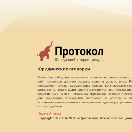
Юридические оговорки
Protocol.ua обладает авторскими правами на информацию,
веб - страницах данного ресурса, если не указано иное. 
понимаются тексты, комментарии, статьи, фотоизображения,
шота, сканы, видео, аудио, другие материалы. При использов
размещенных на веб - страницах «Протокол» наличие гиперс
для индексации поисковыми системами на protocol.ua об
использованием понимается копирования, адаптация, рерайти
и тому подобное.
Полный текст
Copyright © 2014-2026 «Протокол». Все права защищ