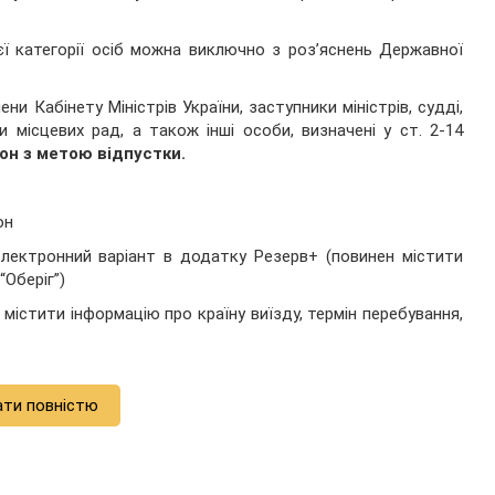
ї категорії осіб можна виключно з роз’яснень Державної
ни Кабінету Міністрів України, заступники міністрів, судді,
и місцевих рад, а також інші особи, визначені у ст. 2-14
н з метою відпустки.
он
електронний варіант в додатку Резерв+ (повинен містити
Оберіг”)
є містити інформацію про країну виїзду, термін перебування,
ати повністю