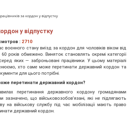
рацівників за кордон у відпустку
кордон у відпустку
смотров :
2710
ас воєнного стану виїзд за кордон для чоловіків віком від
 60 років обмежено. Виняток становлять окремі категорії
 серед яких — заброньовані працівники. У цьому матеріалі
снюємо, хто саме може перетинати державний кордон та
окументи для цього потрібні.
може перетинати державний кордон?
авилах перетинання державного кордону громадянами
ни зазначено, що військовозобов’язані, які не підлягають
ву на військову службу під час мобілізації мають право
инати державний кордон.