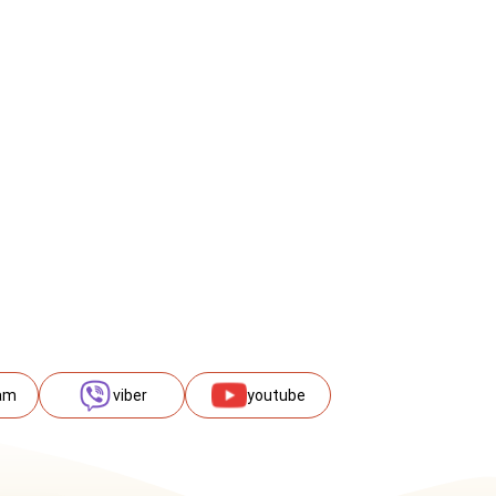
am
viber
youtube