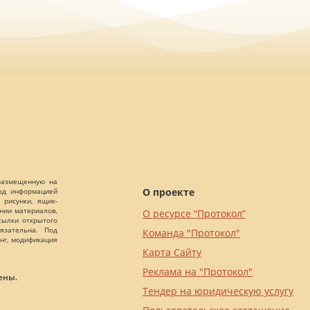
 размещенную на
О проекте
Под информацией
 рисунки, ящик-
ании материалов,
О ресурсе “Протокол”
сылки открытого
язательна. Под
Команда "Протокол"
нг, модификация
Карта Сайту
Реклама на "Протокол"
ены.
Тендер на юридическую услугу