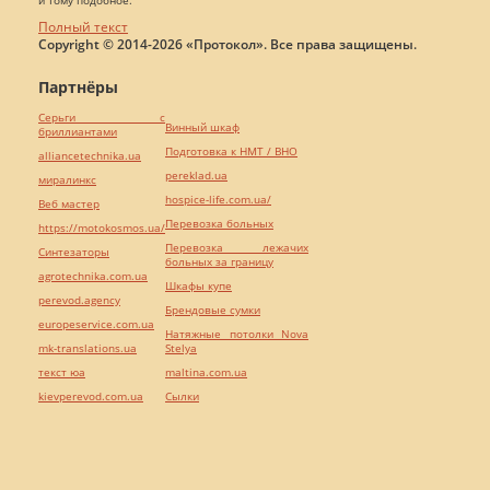
Полный текст
Copyright © 2014-2026 «Протокол». Все права защищены.
Партнёры
Серьги с
Винный шкаф
бриллиантами
Подготовка к НМТ / ВНО
alliancetechnika.ua
pereklad.ua
миралинкс
hospice-life.com.ua/
Веб мастер
Перевозка больных
https://motokosmos.ua/
Перевозка лежачих
Синтезаторы
больных за границу
agrotechnika.com.ua
Шкафы купе
perevod.agency
Брендовые сумки
europeservice.com.ua
Натяжные потолки Nova
mk-translations.ua
Stelya
текст юа
maltina.com.ua
kievperevod.com.ua
Cылки