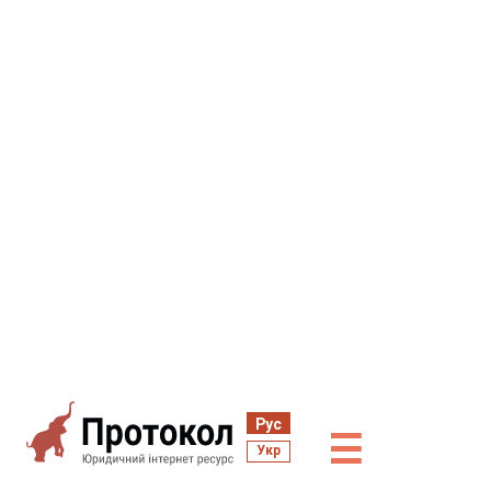
Рус
☰
Укр