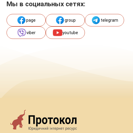
Мы в социальных сетях:
page
group
telegram
viber
youtube