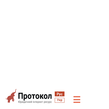
Рус
☰
Укр