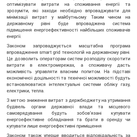
оптимізувати витрати на споживання енергії та
зрозуміти, які заходи необхідно впроваджувати для
мінімізації витрат у майбутньому. Таким чином на
державному рівні буде впроваджена система
підвищення енергоефективності найбільших споживачів
енергії.
Законом запроваджується масштабна програма
впровадження smart grid технологій на державному рівні.
Це дозволить операторам систем розподілу скоротити
витрати в електромережах, а споживачу дасть
можливість управляти власним попитом. На підставі
економічної доцільності та технічної можливості будуть
встановлюватися інтелектуальні системи обліку газу,
електрики, тепла.
З метою зниження витрат з держбюджету на утримання
будівель органи державної влади та місцевого
самоврядування будуть зобов‘язані купувати
енергоефективне обладнання та брати в оренду чи
купувати лише енергоефективні приміщення
Законом також уперше вводиться відповідальність за