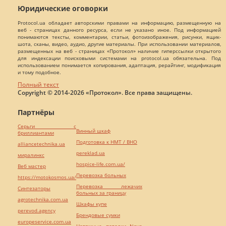
Юридические оговорки
Protocol.ua обладает авторскими правами на информацию, размещенную на
веб - страницах данного ресурса, если не указано иное. Под информацией
понимаются тексты, комментарии, статьи, фотоизображения, рисунки, ящик-
шота, сканы, видео, аудио, другие материалы. При использовании материалов,
размещенных на веб - страницах «Протокол» наличие гиперссылки открытого
для индексации поисковыми системами на protocol.ua обязательна. Под
использованием понимается копирования, адаптация, рерайтинг, модификация
и тому подобное.
Полный текст
Copyright © 2014-2026 «Протокол». Все права защищены.
Партнёры
Серьги с
Винный шкаф
бриллиантами
Подготовка к НМТ / ВНО
alliancetechnika.ua
pereklad.ua
миралинкс
hospice-life.com.ua/
Веб мастер
Перевозка больных
https://motokosmos.ua/
Перевозка лежачих
Синтезаторы
больных за границу
agrotechnika.com.ua
Шкафы купе
perevod.agency
Брендовые сумки
europeservice.com.ua
Натяжные потолки Nova