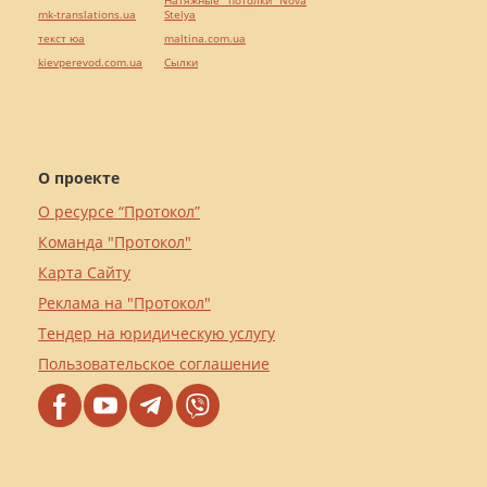
mk-translations.ua
Stelya
текст юа
maltina.com.ua
kievperevod.com.ua
Cылки
О проекте
О ресурсе “Протокол”
Команда "Протокол"
Карта Сайту
Реклама на "Протокол"
Тендер на юридическую услугу
Пользовательское соглашение