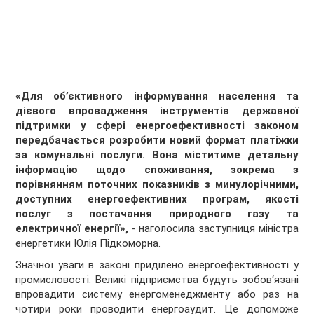
«Для об’єктивного інформування населення та
дієвого впровадження інструментів державної
підтримки у сфері енергоефективності законом
передбачається розробити новий формат платіжки
за комунальні послуги. Вона міститиме детальну
інформацію щодо споживання, зокрема з
порівнянням поточних показників з минулорічними,
доступних енергоефективних програм, якості
послуг з постачання природного газу та
електричної енергії»,
- наголосила заступниця міністра
енергетики Юлія Підкоморна.
Значної уваги в законі приділено енергоефективності у
промисловості. Великі підприємства будуть зобов‘язані
впровадити систему енергоменеджменту або раз на
чотири роки проводити енергоаудит. Це допоможе