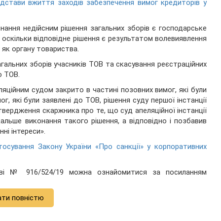
ідстави вжиття заходів забезпечення вимог кредиторів у
нання недійсним рішення загальних зборів є господарське
, оскільки відповідне рішення є результатом волевиявлення
в як органу товариства.
гальних зборів учасників ТОВ та скасування реєстраційних
о ТОВ.
яційним судом закрито в частині позовних вимог, які були
ог, які були заявлені до ТОВ, рішення суду першої інстанції
твердження скаржника про те, що суд апеляційної інстанції
льше виконання такого рішення, а відповідно і позбавив
ні інтереси».
сування Закону України «Про санкції» у корпоративних
ві № 916/524/19 можна ознайомитися за посиланням
ати повністю