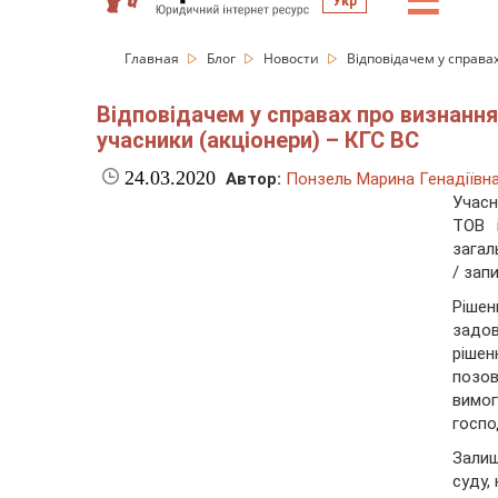
☰
Укр
Главная
Блог
Новости
Відповідачем у справа
Відповідачем у справах про визнання
учасники (акціонери) – КГС ВС
24.03.2020
Автор:
Понзель Марина Генадіївн
Учасн
ТОВ 
загал
/ зап
Ріше
задо
рішен
позов
вимо
госпо
Зали
суду,