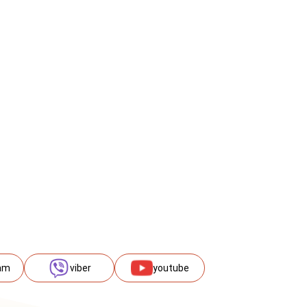
am
viber
youtube