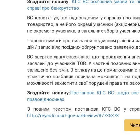
Згадайте новину:
КГС ВС роз’яснив умови та п
справі про банкрутство
ВС констатує, що відповідачем у справах про виз
товариство, а не його окремі учасники (акціонери)
не окремого учасника, а загальних зборів учасникі
Позовні вимоги про визнання недійсним рішення за
дій / записів як похідних обґрунтовано заявлено д
ВС звертає увагу скаржника, що провадження апел
заявлені до учасників ТОВ. У частині позовних вим
залишено без змін. З огляду на це помилковими є 
«фактично позбавив позивача можливості на пода
можливості захистити свої порушені права та закон
Згадайте новину:
Постанова КГС ВС щодо засто
правовідносинах
З повним текстом постанови КГС ВС у спра
http://reyestr.court.gov.ua/Review/87735378
.
Чит