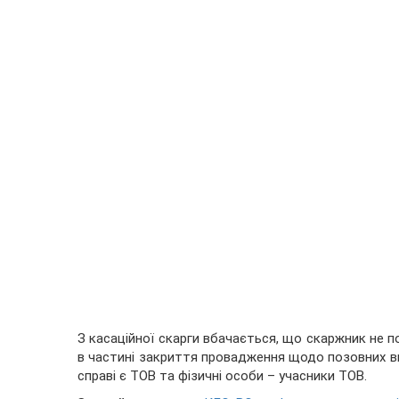
З касаційної скарги вбачається, що скаржник не 
в частині закриття провадження щодо позовних вим
справі є ТОВ та фізичні особи – учасники ТОВ.