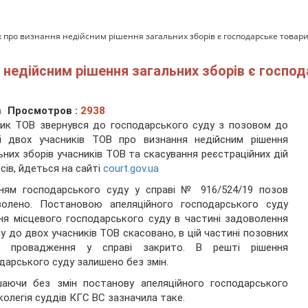
х про визнання недійсним рішення загальних зборів є господарське товарис
 недійсним рішення загальних зборів є господ
а
Просмотров :
2938
ик ТОВ звернувся до господарського суду з позовом до
і двох учасників ТОВ про визнання недійсним рішення
ьних зборів учасників ТОВ та скасування реєстраційних дій
исів, йдеться на сайті
court.gov.ua
нням господарського суду у справі № 916/524/19 позов
волено. Постановою апеляційного господарського суду
ня місцевого господарського суду в частині задоволення
у до двох учасників ТОВ скасовано, в цій частині позовних
г провадження у справі закрито. В решті рішення
дарського суду залишено без змін.
шаючи без змін постанову апеляційного господарського
 колегія суддів КГС ВС зазначила таке.