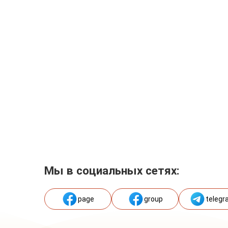
Мы в социальных сетях:
page
group
telegr