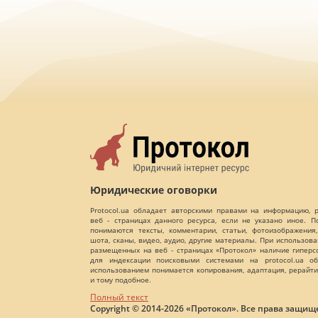
Юридические оговорки
Protocol.ua обладает авторскими правами на информацию,
веб - страницах данного ресурса, если не указано иное. 
понимаются тексты, комментарии, статьи, фотоизображения,
шота, сканы, видео, аудио, другие материалы. При использов
размещенных на веб - страницах «Протокол» наличие гиперс
для индексации поисковыми системами на protocol.ua об
использованием понимается копирования, адаптация, рерайти
и тому подобное.
Полный текст
Copyright © 2014-2026 «Протокол». Все права защищ