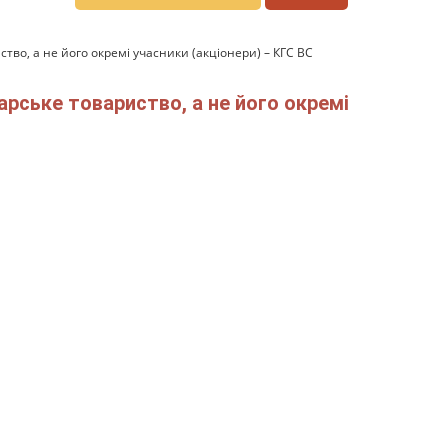
тво, а не його окремі учасники (акціонери) – КГС ВС
арське товариство, а не його окремі