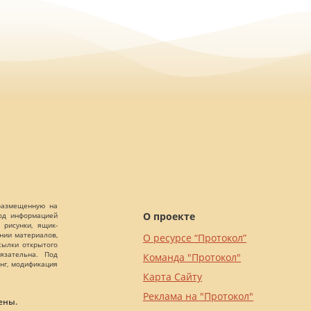
 размещенную на
О проекте
Под информацией
 рисунки, ящик-
ании материалов,
О ресурсе “Протокол”
сылки открытого
язательна. Под
Команда "Протокол"
нг, модификация
Карта Сайту
Реклама на "Протокол"
ены.