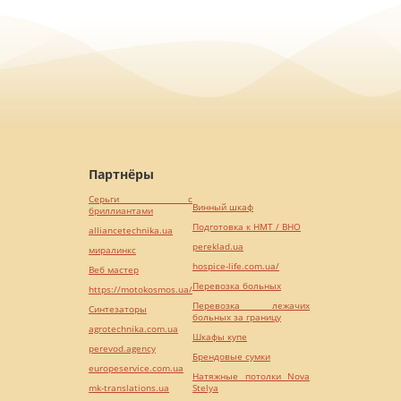
Партнёры
Серьги с
Винный шкаф
бриллиантами
Подготовка к НМТ / ВНО
alliancetechnika.ua
pereklad.ua
миралинкс
hospice-life.com.ua/
Веб мастер
Перевозка больных
https://motokosmos.ua/
Перевозка лежачих
Синтезаторы
больных за границу
agrotechnika.com.ua
Шкафы купе
perevod.agency
Брендовые сумки
europeservice.com.ua
Натяжные потолки Nova
mk-translations.ua
Stelya