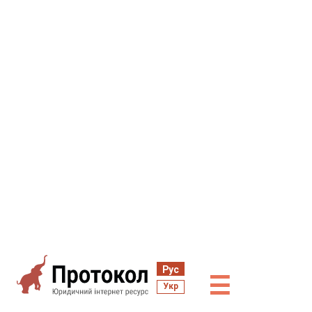
Рус
☰
Укр