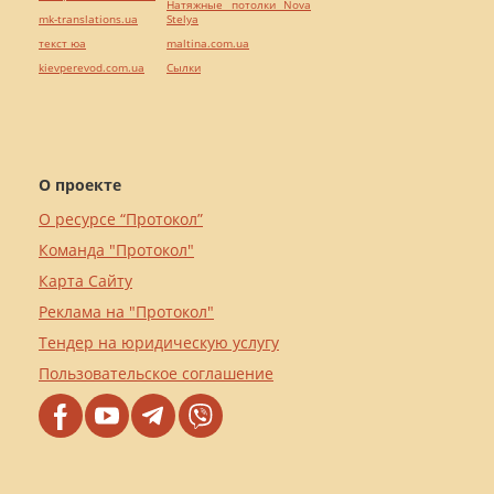
Натяжные потолки Nova
mk-translations.ua
Stelya
текст юа
maltina.com.ua
kievperevod.com.ua
Cылки
О проекте
О ресурсе “Протокол”
Команда "Протокол"
Карта Сайту
Реклама на "Протокол"
Тендер на юридическую услугу
Пользовательское соглашение