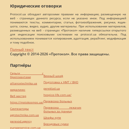
Юридические оговорки
Protocol.ua обладает авторскими правами на информацию, размещенную на
веб - страницах данного ресурса, если не указано иное. Под информацией
понимаются тексты, комментарии, статьи, фотоизображения, рисунки, ящик-
шота, сканы, видео, аудио, другие материалы. При использовании материалов,
размещенных на веб - страницах «Протокол» наличие гиперссылки открытого
для индексации поисковыми системами на protocol.ua обязательна. Под
использованием понимается копирования, адаптация, рерайтинг, модификация
и тому подобное.
Полный текст
Copyright © 2014-2026 «Протокол». Все права защищены.
Партнёры
Серьги с
Винный шкаф
бриллиантами
Подготовка к НМТ / ВНО
alliancetechnika.ua
pereklad.ua
миралинкс
hospice-life.com.ua/
Веб мастер
Перевозка больных
https://motokosmos.ua/
Перевозка лежачих
Синтезаторы
больных за границу
agrotechnika.com.ua
Шкафы купе
perevod.agency
Брендовые сумки
europeservice.com.ua