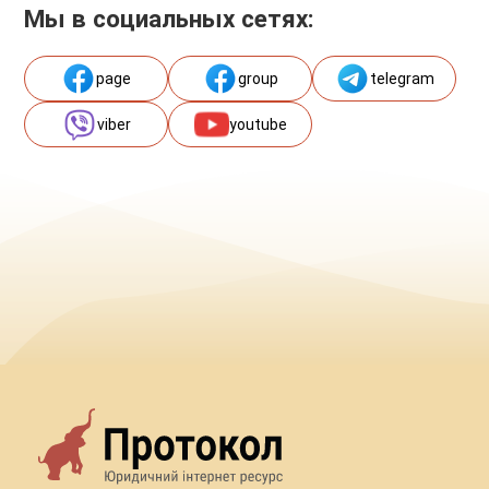
Мы в социальных сетях:
page
group
telegram
viber
youtube