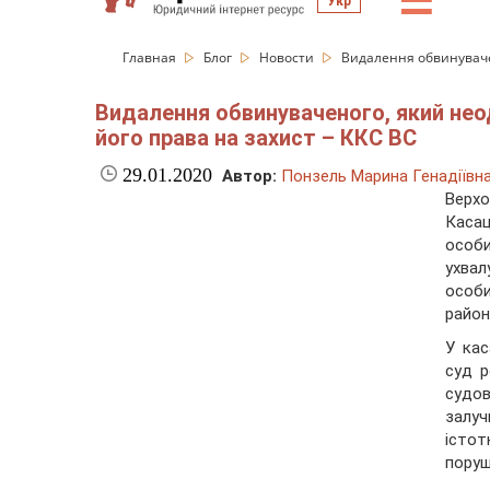
☰
Укр
Главная
Блог
Новости
Видалення обвинувачен
Видалення обвинуваченого, який нео
його права на захист – ККС ВС
29.01.2020
Автор:
Понзель Марина Генадіївн
Верх
Касац
особи
ухвал
особи
район
У кас
суд р
судо
залуч
істо
поруш