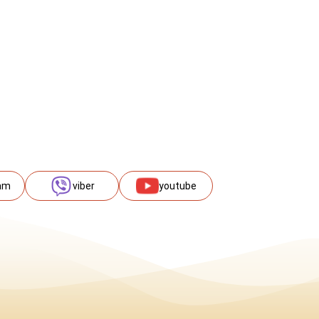
am
viber
youtube