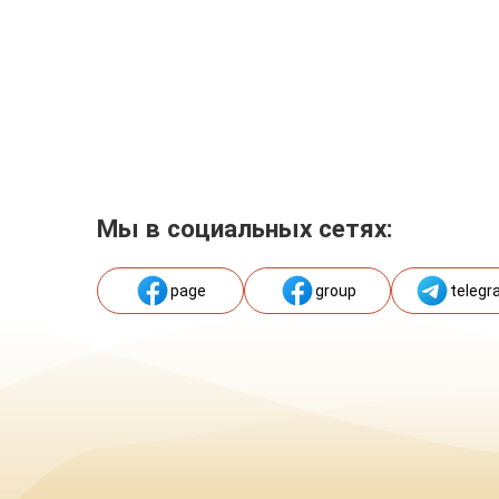
Мы в социальных сетях:
page
group
telegr