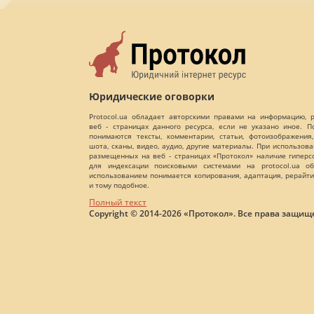
Юридические оговорки
Protocol.ua обладает авторскими правами на информацию,
веб - страницах данного ресурса, если не указано иное. 
понимаются тексты, комментарии, статьи, фотоизображения,
шота, сканы, видео, аудио, другие материалы. При использов
размещенных на веб - страницах «Протокол» наличие гиперс
для индексации поисковыми системами на protocol.ua об
использованием понимается копирования, адаптация, рерайти
и тому подобное.
Полный текст
Copyright © 2014-2026 «Протокол». Все права защищ