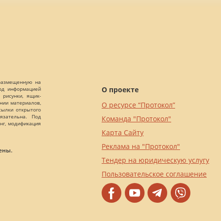
 размещенную на
О проекте
Под информацией
 рисунки, ящик-
ании материалов,
О ресурсе “Протокол”
сылки открытого
язательна. Под
Команда "Протокол"
нг, модификация
Карта Сайту
Реклама на "Протокол"
ены.
Тендер на юридическую услугу
Пользовательское соглашение