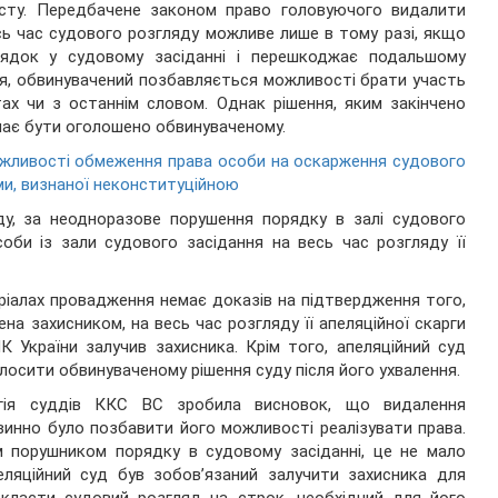
исту. Передбачене законом право головуючого видалити
сь час судового розгляду можливе лише в тому разі, якщо
ядок у судовому засіданні і перешкоджає подальшому
ня, обвинувачений позбавляється можливості брати участь
ах чи з останнім словом. Однак рішення, яким закінчено
 має бути оголошено обвинуваченому.
ливості обмеження права особи на оскарження судового
ми, визнаної неконституційною
уду, за неодноразове порушення порядку в залі судового
оби із зали судового засідання на весь час розгляду її
еріалах провадження немає доказів на підтвердження того,
на захисником, на весь час розгляду її апеляційної скарги
К України залучив захисника. Крім того, апеляційний суд
лосити обвинуваченому рішення суду після його ухвалення.
егія суддів ККС ВС зробила висновок, що видалення
винно було позбавити його можливості реалізувати права.
м порушником порядку в судовому засіданні, це не мало
еляційний суд був зобов’язаний залучити захисника для