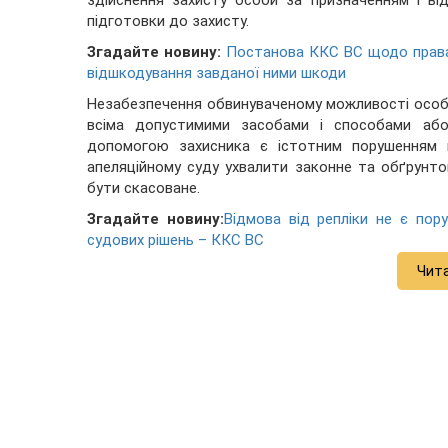
здійснення захисту особи за призначенням і ві
підготовки до захисту.
Згадайте новину:
Постанова ККС ВС щодо права 
відшкодування завданої ними шкоди
Незабезпечення обвинуваченому можливості особи
всіма допустимими засобами і способами аб
допомогою захисника є істотним порушенням к
апеляційному суду ухвалити законне та обґрунтов
бути скасоване.
Згадайте новину:
Відмова від репліки не є пор
судових рішень – ККС ВС
Чит