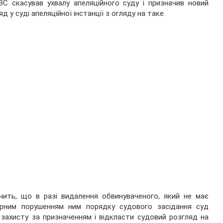
С скасував ухвалу апеляційного суду і призначив новий
яд у суді апеляційної інстанції з огляду на таке.
дчить, що в разі видалення обвинуваченого, який не має
торним порушенням ним порядку судового засідання суд
 захисту за призначенням і відкласти судовий розгляд на