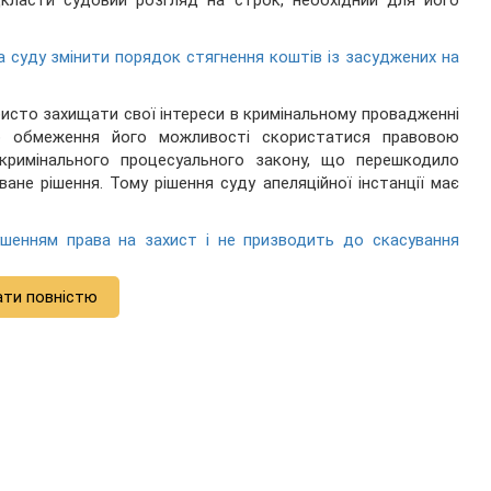
дкласти судовий розгляд на строк, необхідний для його
суду змінити порядок стягнення коштів із засуджених на
сто захищати свої інтереси в кримінальному провадженні
о обмеження його можливості скористатися правовою
римінального процесуального закону, що перешкодило
ане рішення. Тому рішення суду апеляційної інстанції має
ушенням права на захист і не призводить до скасування
ати повністю