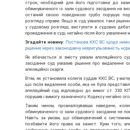
строк, необхідний для його підготовки до зах
обвинуваченого із зали судового засідання на ве
останній своєю поведінкою грубо порушує пор
розгляду справи. Якщо ж суд ухвалює таке рішен
у судовому розгляді, виступати в судових дебат
провадження в суді, негайно після його ухвалення
Згадайте новину:
Постанова ККС ВС щодо немож
рішення через законодавчу неврегульованість нор
Як вбачається зі змісту ухвали апеляційного с
засідання суд ухвалив рішення про видалення ос
апеляційної скарги.
Втім, як установила колегія суддів ККС ВС, у мат
що після видалення особи, яка не була представле
апеляційний суд відповідно до вимог ст. 330 КП
порушив і вимогу зазначеного Кодексу негайно ого
Таким чином, проаналізувавши наведене, кол
обвинуваченого із зали судового засідання не по
Навіть за умови, що обвинувачений є системни
позбавити його права на захист. Крім того, ап