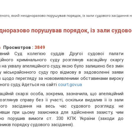
ого, який неодноразово порушував порядок, із зали судового засідання н
дноразово порушував порядок, із зали судово
а
Просмотров :
3849
овний Суд колегією суддів Другої судової палати
ійного кримінального суду розглянув касаційну скаргу
 на ухвалу апеляційного суду, якою було залишено без змін
у міськрайонного суду про відмову в задоволенні заяви
 щодо перегляду за нововиявленими обставинами вироку
ного суду, йдеться на сайті
court.gov.ua
аційній скарзі особа, зокрема, зазначила, що апеляційний
озглянув справу без її участі, оскільки видалив її із зали
вого засідання на весь час судового розгляду, не
ивши при цьому захисника для здійснення захисту, чим
тно порушив вимоги ст. 330 КПК України (заходи до
ників порядку судового засідання).