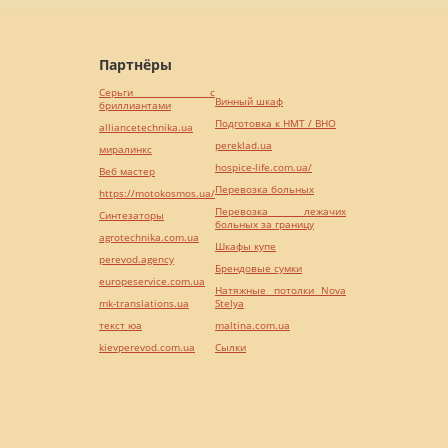
Партнёры
Серьги с
Винный шкаф
бриллиантами
Подготовка к НМТ / ВНО
alliancetechnika.ua
pereklad.ua
миралинкс
hospice-life.com.ua/
Веб мастер
Перевозка больных
https://motokosmos.ua/
Перевозка лежачих
Синтезаторы
больных за границу
agrotechnika.com.ua
Шкафы купе
perevod.agency
Брендовые сумки
europeservice.com.ua
Натяжные потолки Nova
mk-translations.ua
Stelya
текст юа
maltina.com.ua
kievperevod.com.ua
Cылки