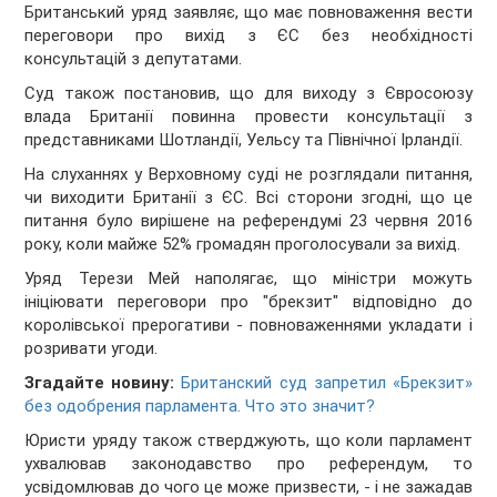
Британський уряд заявляє, що має повноваження вести
переговори про вихід з ЄС без необхідності
консультацій з депутатами.
Суд також постановив, що для виходу з Євросоюзу
влада Британії повинна провести консультації з
представниками Шотландії, Уельсу та Північної Ірландії.
На слуханнях у Верховному суді не розглядали питання,
чи виходити Британії з ЄС. Всі сторони згодні, що це
питання було вирішене на референдумі 23 червня 2016
року, коли майже 52% громадян проголосували за вихід.
Уряд Терези Мей наполягає, що міністри можуть
ініціювати переговори про "брекзит" відповідно до
королівської прерогативи - повноваженнями укладати і
розривати угоди.
Згадайте новину:
Британский суд запретил «Брекзит»
без одобрения парламента. Что это значит?
Юристи уряду також стверджують, що коли парламент
ухвалював законодавство про референдум, то
усвідомлював до чого це може призвести, - і не зажадав