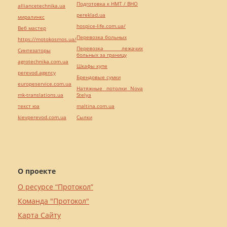
Подготовка к НМТ / ВНО
alliancetechnika.ua
pereklad.ua
миралинкс
hospice-life.com.ua/
Веб мастер
Перевозка больных
https://motokosmos.ua/
Перевозка лежачих
Синтезаторы
больных за границу
agrotechnika.com.ua
Шкафы купе
perevod.agency
Брендовые сумки
europeservice.com.ua
Натяжные потолки Nova
mk-translations.ua
Stelya
текст юа
maltina.com.ua
kievperevod.com.ua
Cылки
О проекте
О ресурсе “Протокол”
Команда "Протокол"
Карта Сайту