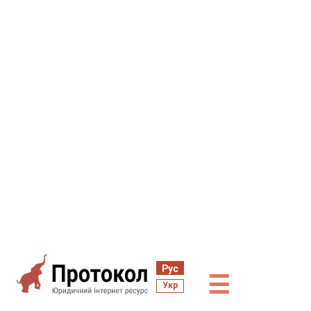
Рус
☰
Укр