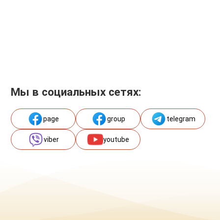
Мы в социальных сетях:
page
group
telegram
viber
youtube