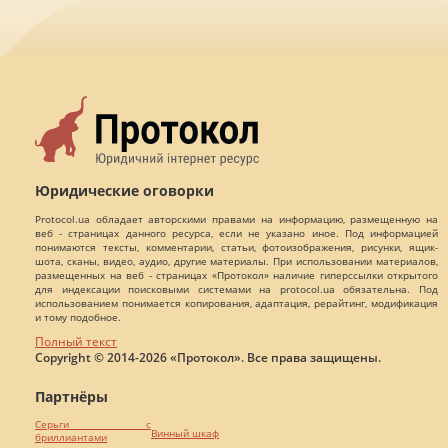
Юридические оговорки
Protocol.ua обладает авторскими правами на информацию, размещенную на
веб - страницах данного ресурса, если не указано иное. Под информацией
понимаются тексты, комментарии, статьи, фотоизображения, рисунки, ящик-
шота, сканы, видео, аудио, другие материалы. При использовании материалов,
размещенных на веб - страницах «Протокол» наличие гиперссылки открытого
для индексации поисковыми системами на protocol.ua обязательна. Под
использованием понимается копирования, адаптация, рерайтинг, модификация
и тому подобное.
Полный текст
Copyright © 2014-2026 «Протокол». Все права защищены.
Партнёры
Серьги с
Винный шкаф
бриллиантами