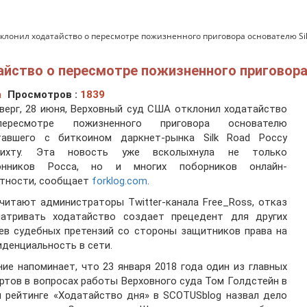
клонил ходатайство о пересмотре пожизненного приговора основателю Sil
йство о пересмотре пожизненного приговора
а
Просмотров :
1839
верг, 28 июня, Верховный суд США отклонил ходатайство
ресмотре пожизненного приговора основателю
тавшего с биткоином даркнет-рынка Silk Road Россу
рихту. Эта новость уже всколыхнула не только
онников Росса, но и многих поборников онлайн-
тности, сообщает
forklog.com
.
читают администраторы Twitter-канала Free_Ross, отказ
матривать ходатайство создает прецедент для других
ев судебных претензий со стороны защитников права на
денциальность в сети.
ие напоминает, что 23 января 2018 года один из главных
ртов в вопросах работы Верховного суда Том Голдстейн в
 рейтинге «Ходатайство дня» в SCOTUSblog назвал дело