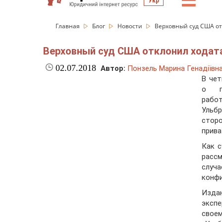
☰
Укр
Главная
Блог
Новости
Верховный суд США от
Верховный суд США отклонил ходата
02.07.2018
Автор:
Понзель Марина Генадіївн
В чет
о пе
рабо
Ульб
стор
прива
Как с
расс
случа
конфи
Издан
экспе
своем