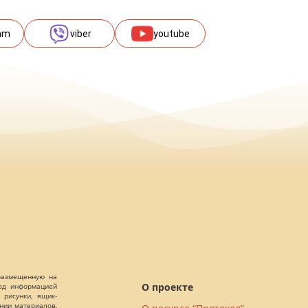
am
viber
youtube
 размещенную на
О проекте
Под информацией
 рисунки, ящик-
ании материалов,