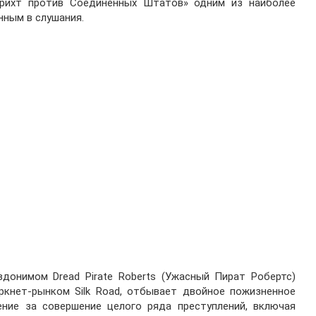
брихт против Соединенных Штатов» одним из наиболее
нным в слушания.
донимом Dread Pirate Roberts (Ужасный Пират Робертс)
ркнет-рынком Silk Road, отбывает двойное пожизненное
ние за совершение целого ряда преступлений, включая