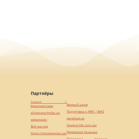
Партнёры
Серьги с
Винный шкаф
бриллиантами
Подготовка к НМТ / ВНО
alliancetechnika.ua
pereklad.ua
миралинкс
hospice-life.com.ua/
Веб мастер
Перевозка больных
https://motokosmos.ua/
Перевозка лежачих