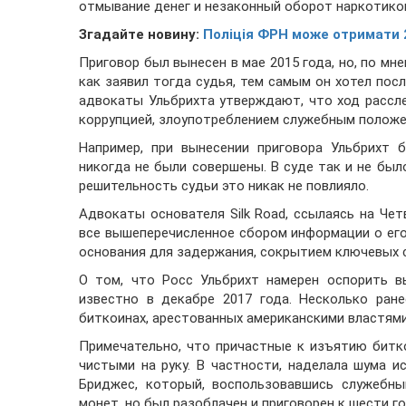
отмывание денег и незаконный оборот наркотико
Згадайте новину:
Поліція ФРН може отримати 2
Приговор был вынесен в мае 2015 года, но, по м
как заявил тогда судья, тем самым он хотел пос
адвокаты Ульбрихта утверждают, что ход рассл
коррупцией, злоупотреблением служебным положе
Например, при вынесении приговора Ульбрихт 
никогда не были совершены. В суде так и не был
решительность судьи это никак не повлияло.
Адвокаты основателя Silk Road, ссылаясь на Ч
все вышеперечисленное сбором информации о его
основания для задержания, сокрытием ключевых с
О том, что Росс Ульбрихт намерен оспорить в
известно в декабре 2017 года. Несколько ран
биткоинах, арестованных американскими властями
Примечательно, что причастные к изъятию битк
чистыми на руку. В частности, наделала шума
Бриджес, который, воспользовавшись служебны
монет, но был разоблачен и приговорен к шести г