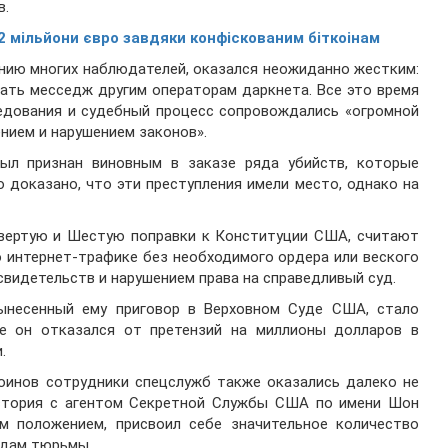
в.
 мільйони євро завдяки конфіскованим біткоінам
нению многих наблюдателей, оказался неожиданно жестким:
лать месседж другим операторам даркнета. Все это время
едования и судебный процесс сопровождались «огромной
нием и нарушением законов».
был признан виновным в заказе ряда убийств, которые
о доказано, что эти преступления имели место, однако на
етвертую и Шестую поправки к Конституции США, считают
 интернет-трафике без необходимого ордера или веского
видетельств и нарушением права на справедливый суд.
ынесенный ему приговор в Верховном Суде США, стало
ее он отказался от претензий на миллионы долларов в
.
оинов сотрудники спецслужб также оказались далеко не
 история с агентом Секретной Службы США по имени Шон
м положением, присвоил себе значительное количество
одам тюрьмы.