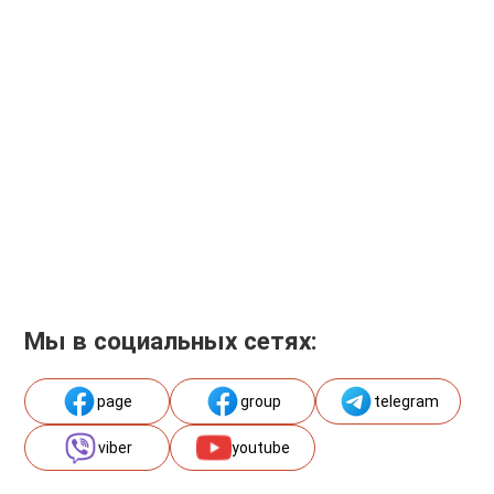
Мы в социальных сетях:
page
group
telegram
viber
youtube