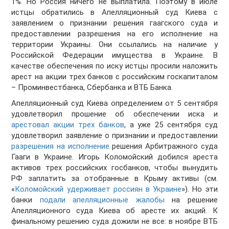
1%. Но Россия ничего не выплатила. Поэтому в июле
истцы обратились в Апелляционный суд Киева с
заявлением о признании решения гаагского суда и
предоставлении разрешения на его исполнение на
территории Украины. Они ссылались на наличие у
Российской Федерации имущества в Украине. В
качестве обеспечения по иску истцы просили наложить
арест на акции трех банков с российским госкапиталом
– Проминвестбанка, Сбербанка и ВТБ Банка.
Апелляционный суд Киева определением от 5 сентября
удовлетворил прошение об обеспечении иска и
арестовал акции трех банков
, а уже 25 сентября суд
удовлетворил заявление о признании и предоставлении
разрешения на исполнение
решения Арбитражного суда
Гааги в Украине. Игорь Коломойский добился ареста
активов трех российских госбанков, чтобы вынудить
РФ заплатить за отобранные в Крыму активы (см.
«
Коломойский удерживает россиян в Украине
»). Но эти
банки
подали апелляционные жалобы
на решение
Апелляционного суда Киева об аресте их акций. К
финальному решению суда дожили не все: в ноябре ВТБ