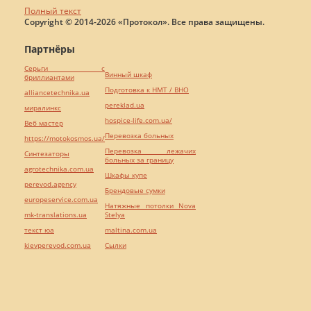
Полный текст
Copyright © 2014-2026 «Протокол». Все права защищены.
Партнёры
Серьги с
Винный шкаф
бриллиантами
Подготовка к НМТ / ВНО
alliancetechnika.ua
pereklad.ua
миралинкс
hospice-life.com.ua/
Веб мастер
Перевозка больных
https://motokosmos.ua/
Перевозка лежачих
Синтезаторы
больных за границу
agrotechnika.com.ua
Шкафы купе
perevod.agency
Брендовые сумки
europeservice.com.ua
Натяжные потолки Nova
mk-translations.ua
Stelya
текст юа
maltina.com.ua
kievperevod.com.ua
Cылки