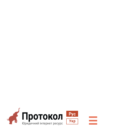
Рус
☰
Укр