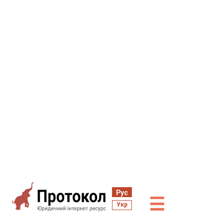
Рус
☰
Укр