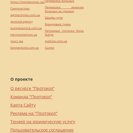
Перевозка больных
https://motokosmos.ua/
Перевозка лежачих
Синтезаторы
больных за границу
agrotechnika.com.ua
Шкафы купе
perevod.agency
Брендовые сумки
europeservice.com.ua
Натяжные потолки Nova
mk-translations.ua
Stelya
текст юа
maltina.com.ua
kievperevod.com.ua
Cылки
О проекте
О ресурсе “Протокол”
Команда "Протокол"
Карта Сайту
Реклама на "Протокол"
Тендер на юридическую услугу
Пользовательское соглашение