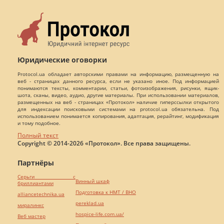
Юридические оговорки
Protocol.ua обладает авторскими правами на информацию, размещенную на
веб - страницах данного ресурса, если не указано иное. Под информацией
понимаются тексты, комментарии, статьи, фотоизображения, рисунки, ящик-
шота, сканы, видео, аудио, другие материалы. При использовании материалов,
размещенных на веб - страницах «Протокол» наличие гиперссылки открытого
для индексации поисковыми системами на protocol.ua обязательна. Под
использованием понимается копирования, адаптация, рерайтинг, модификация
и тому подобное.
Полный текст
Copyright © 2014-2026 «Протокол». Все права защищены.
Партнёры
Серьги с
Винный шкаф
бриллиантами
Подготовка к НМТ / ВНО
alliancetechnika.ua
pereklad.ua
миралинкс
hospice-life.com.ua/
Веб мастер