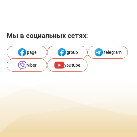
Мы в социальных сетях:
page
group
telegram
viber
youtube