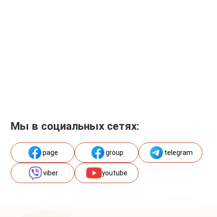
Мы в социальных сетях:
page
group
telegram
viber
youtube