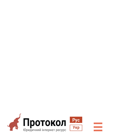
Рус
☰
Укр