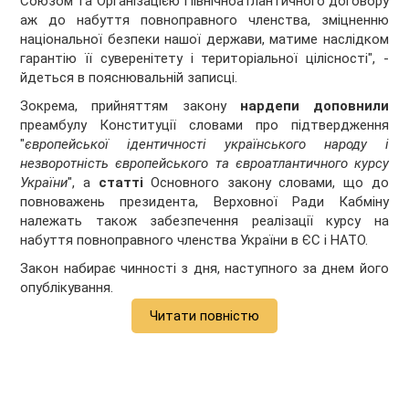
Союзом та Організацією Північноатлантичного договору
аж до набуття повноправного членства, зміцненню
національної безпеки нашої держави, матиме наслідком
гарантію її суверенітету і територіальної цілісності", -
йдеться в пояснювальній записці.
Зокрема, прийняттям закону
нардепи доповнили
преамбулу Конституції словами про підтвердження
"
європейської ідентичності українського народу і
незворотність європейського та євроатлантичного курсу
України
", а
статті
Основного закону словами, що до
повноважень президента, Верховної Ради Кабміну
належать також забезпечення реалізації курсу на
набуття повноправного членства України в ЄС і НАТО.
Закон набирає чинності з дня, наступного за днем його
опублікування.
Читати повністю