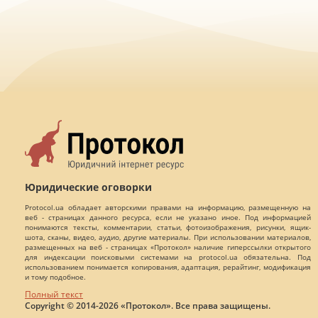
Юридические оговорки
Protocol.ua обладает авторскими правами на информацию, размещенную на
веб - страницах данного ресурса, если не указано иное. Под информацией
понимаются тексты, комментарии, статьи, фотоизображения, рисунки, ящик-
шота, сканы, видео, аудио, другие материалы. При использовании материалов,
размещенных на веб - страницах «Протокол» наличие гиперссылки открытого
для индексации поисковыми системами на protocol.ua обязательна. Под
использованием понимается копирования, адаптация, рерайтинг, модификация
и тому подобное.
Полный текст
Copyright © 2014-2026 «Протокол». Все права защищены.