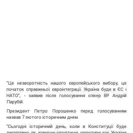
"Це незворотність нашого європейського вибору, це
початок справжньої євроінтеграції. Україна буде в ЄС і
НАТО", - заявив після голосування спікер ВР Андрій
Парубій.
Президент Петро Порошенко перед голосуванням
назвав 7 лютого історичним днем.
"Сьогодні історичний день, коли в Конституції буде
закріплено як зовнішньополітичні орієнтири рух України