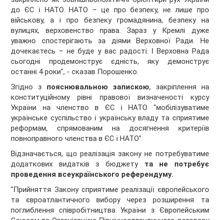
до ЄС і НАТО. НАТО – це про безпеку, не лише про
військову, а і про безпеку громадянина, безпеку на
вулицях, верховенство права. Зараз у Кремлі дуже
уважно спостерігають за діями Верховної Ради. Не
дочекаєтесь – не буде у вас радості. І Верховна Рада
сьогодні продемонструє єдність, яку демонструє
останні 4 роки", - сказав Порошенко.
Згідно з
пояснювальною запискою
, закріплення на
конституційному рівні правової визначеності курсу
України на членство в ЄС і НАТО "мобілізуватиме
українське суспільство і українську владу та сприятиме
реформам, спрямованим на досягнення критеріїв
повноправного членства в ЄС і НАТО".
Відзначається, що реалізація закону не потребуватиме
додаткових видатків з бюджету
та не потребує
проведення всеукраїнського референдуму.
"Прийняття Закону сприятиме реалізації європейського
та євроатлантичного вибору через розширення та
поглиблення співробітництва України з Європейським