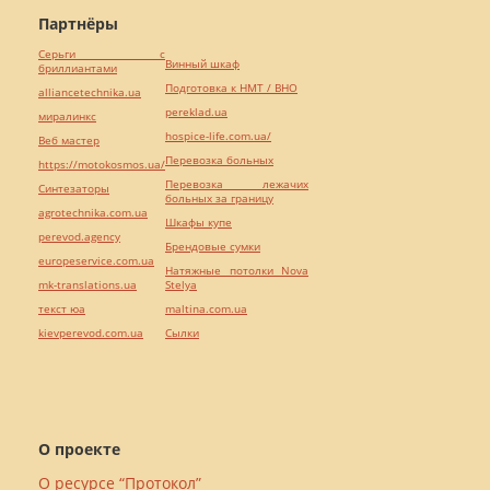
Партнёры
Серьги с
Винный шкаф
бриллиантами
Подготовка к НМТ / ВНО
alliancetechnika.ua
pereklad.ua
миралинкс
hospice-life.com.ua/
Веб мастер
Перевозка больных
https://motokosmos.ua/
Перевозка лежачих
Синтезаторы
больных за границу
agrotechnika.com.ua
Шкафы купе
perevod.agency
Брендовые сумки
europeservice.com.ua
Натяжные потолки Nova
mk-translations.ua
Stelya
текст юа
maltina.com.ua
kievperevod.com.ua
Cылки
О проекте
О ресурсе “Протокол”