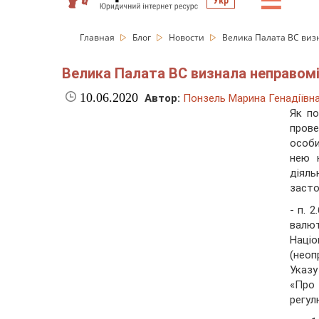
☰
Укр
Главная
Блог
Новости
Велика Палата ВС визн
Велика Палата ВС визнала неправомі
10.06.2020
Автор:
Понзель Марина Генадіївн
Як п
прове
особи
нею к
діяль
засто
- п. 
валю
Наці
(неоп
Указу
«Про
регул