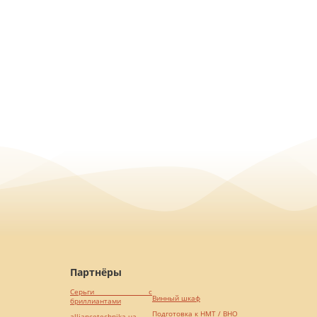
Партнёры
Серьги с
Винный шкаф
бриллиантами
Подготовка к НМТ / ВНО
alliancetechnika.ua