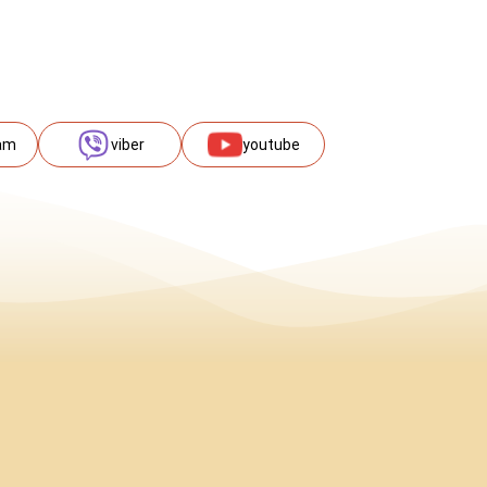
am
viber
youtube