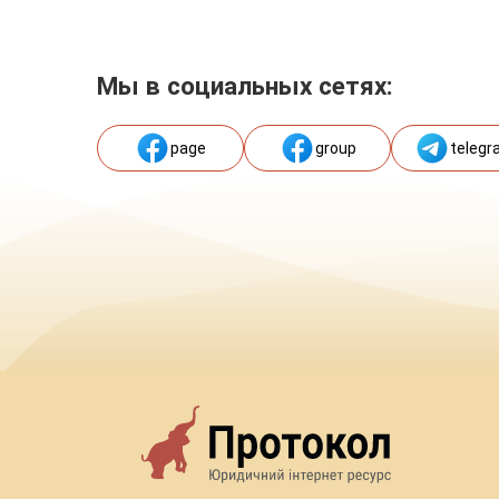
Мы в социальных сетях:
page
group
telegr