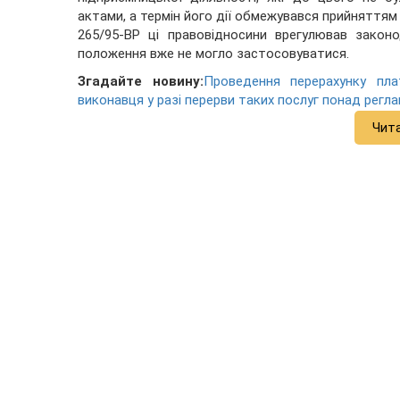
актами, а термін його дії обмежувався прийняттям
265/95-ВР ці правовідносини врегулював закон
положення вже не могло застосовуватися.
Згадайте новину:
Проведення перерахунку пл
виконавця у разі перерви таких послуг понад рег
Чит