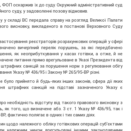
 ФОП оскаржив їх до суду. Окружний адміністративний суд
ного суду, у задоволенні позову відмовив.
ду у складі ВС передала справу на розгляд Великої Палати
ового висновку, викладеного в постанові Верховного Суду
 застосування реєстраторів розрахункових операцій у сфері
изначено вичерпний перелік порушень, за які передбачено
ушення, як неоприбуткування у касах готівки, а отже, й не
начене питання прямо врегульоване в Указі Президента від
 штрафних санкцій за порушення норм з регулювання обігу
ання Указу № 436/95 і Закону № 265/95-ВР різні.
е було прийнято й будь-яких інших законів, сфера дії яких
ння штрафних санкцій на підставі зазначеного Указу є
ро необхідність відступу від такого правового висновку з
 як того, що визначене абз. 3 ст. 1 Указу № 436/95, так і
-ВР, фактично полягає в одних і тих самих діях.
ин щодо належного обліку готівкових операцій суб’єктами
були належним чином врегульовані іншими законодавчими