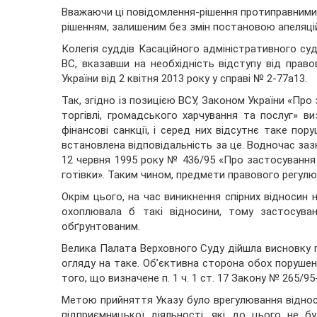
Вважаючи ці повідомлення-рішення протиправними,
рішенням, залишеним без змін постановою апеляцій
Колегія суддів Касаційного адміністративного су
ВС, вказавши на необхідність відступу від прав
України від 2 квітня 2013 року у справі № 2-77а13.
Так, згідно із позицією ВСУ, Законом України «Про
торгівлі, громадського харчування та послуг» в
фінансові санкції, і серед них відсутнє таке пор
встановлена відповідальність за це. Водночас заз
12 червня 1995 року № 436/95 «Про застосування
готівки». Таким чином, предмети правового регулюв
Окрім цього, на час виникнення спірних відносин н
охоплювала б такі відносини, тому застосува
обґрунтованим.
Велика Палата Верховного Суду дійшла висновку п
огляду на таке. Об’єктивна сторона обох порушень,
того, що визначене п. 1 ч. 1 ст. 17 Закону № 265/95
Метою прийняття Указу було врегулювання віднос
підприємницької діяльності, які до цього не 