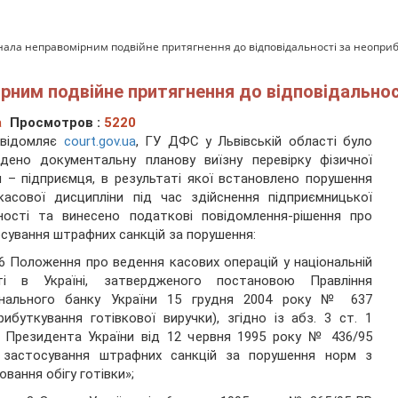
ала неправомірним подвійне притягнення до відповідальності за неоприб
рним подвійне притягнення до відповідальнос
а
Просмотров :
5220
овідомляє
court.gov.ua
, ГУ ДФС у Львівській області було
дено документальну планову виїзну перевірку фізичної
 – підприємця, в результаті якої встановлено порушення
асової дисципліни під час здійснення підприємницької
ності та винесено податкові повідомлення-рішення про
сування штрафних санкцій за порушення:
2.6 Положення про ведення касових операцій у національній
ті в Україні, затвердженого постановою Правління
онального банку України 15 грудня 2004 року № 637
рибуткування готівкової виручки), згідно із абз. 3 ст. 1
 Президента України від 12 червня 1995 року № 436/95
 застосування штрафних санкцій за порушення норм з
ювання обігу готівки»;