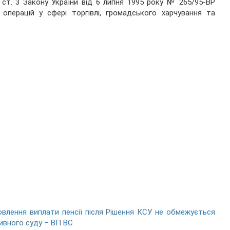
1 ст. 3 Закону України від 6 липня 1995 року № 265/95-ВР
операцій у сфері торгівлі, громадського харчування та
влення виплати пенсії після Рішення КСУ не обмежується
ивного суду – ВП ВС