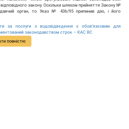
 відповідного закону. Оскільки шляхом прийняття Закону №
одавчий орган, то Указ № 436/95 припинив дію, і його
ати за послуги з водовідведення є обов’язковим для
ламентований законодавством строк – КАС ВС
ати повністю