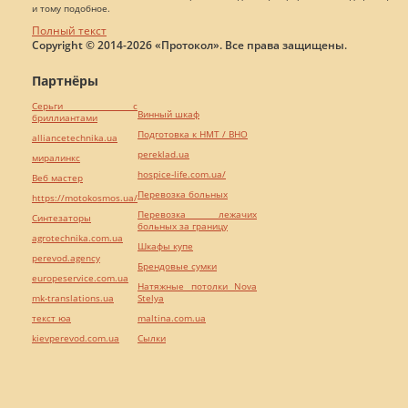
и тому подобное.
Полный текст
Copyright © 2014-2026 «Протокол». Все права защищены.
Партнёры
Серьги с
Винный шкаф
бриллиантами
Подготовка к НМТ / ВНО
alliancetechnika.ua
pereklad.ua
миралинкс
hospice-life.com.ua/
Веб мастер
Перевозка больных
https://motokosmos.ua/
Перевозка лежачих
Синтезаторы
больных за границу
agrotechnika.com.ua
Шкафы купе
perevod.agency
Брендовые сумки
europeservice.com.ua
Натяжные потолки Nova
mk-translations.ua
Stelya
текст юа
maltina.com.ua
kievperevod.com.ua
Cылки