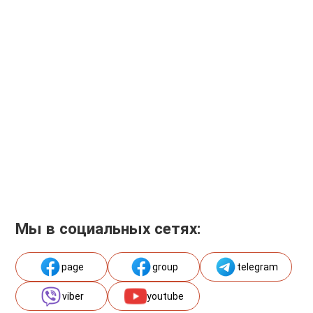
Мы в социальных сетях:
page
group
telegram
viber
youtube