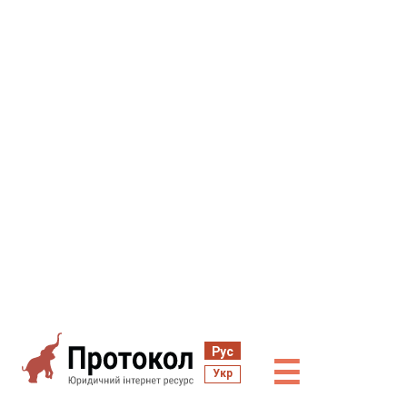
Рус
☰
Укр