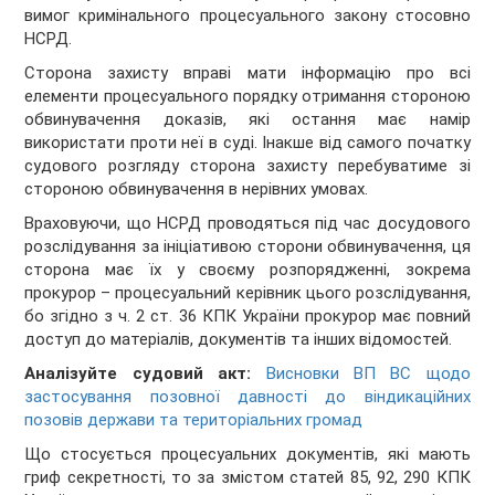
вимог кримінального процесуального закону стосовно
НСРД.
Сторона захисту вправі мати інформацію про всі
елементи процесуального порядку отримання стороною
обвинувачення доказів, які остання має намір
використати проти неї в суді. Інакше від самого початку
судового розгляду сторона захисту перебуватиме зі
стороною обвинувачення в нерівних умовах.
Враховуючи, що НСРД проводяться під час досудового
розслідування за ініціативою сторони обвинувачення, ця
сторона має їх у своєму розпорядженні, зокрема
прокурор – процесуальний керівник цього розслідування,
бо згідно з ч. 2 ст. 36 КПК України прокурор має повний
доступ до матеріалів, документів та інших відомостей.
Аналізуйте судовий акт:
Висновки ВП ВС щодо
застосування позовної давності до віндикаційних
позовів держави та територіальних громад
Що стосується процесуальних документів, які мають
гриф секретності, то за змістом статей 85, 92, 290 КПК