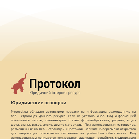
Юридические оговорки
Protocol.ua обладает авторскими правами на информацию, размещенную на
веб - страницах данного ресурса, если не указано иное. Под информацией
понимаются тексты, комментарии, статьи, фотоизображения, рисунки, ящик-
шота, сканы, видео, аудио, другие материалы. При использовании материалов,
размещенных на веб - страницах «Протокол» наличие гиперссылки открытого
для индексации поисковыми системами на protocol.ua обязательна. Под
использованием понимается копирования, адаптация, рерайтинг, модификация