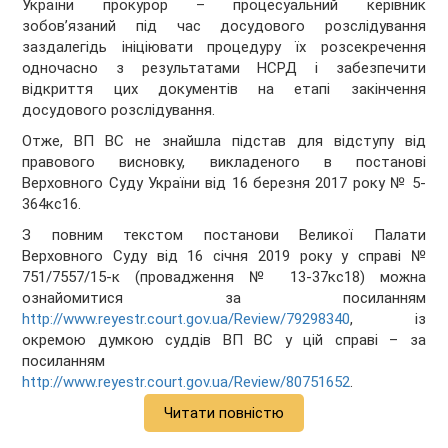
України прокурор – процесуальний керівник
зобов’язаний під час досудового розслідування
заздалегідь ініціювати процедуру їх розсекречення
одночасно з результатами НСРД і забезпечити
відкриття цих документів на етапі закінчення
досудового розслідування.
Отже, ВП ВС не знайшла підстав для відступу від
правового висновку, викладеного в постанові
Верховного Суду України від 16 березня 2017 року № 5-
364кс16.
З повним текстом постанови Великої Палати
Верховного Суду від 16 січня 2019 року у справі №
751/7557/15-к (провадження № 13-37кс18) можна
ознайомитися за посиланням
http://www.reyestr.court.gov.ua/Review/79298340
, із
окремою думкою суддів ВП ВС у цій справі – за
посиланням
http://www.reyestr.court.gov.ua/Review/80751652
.
Читати повністю