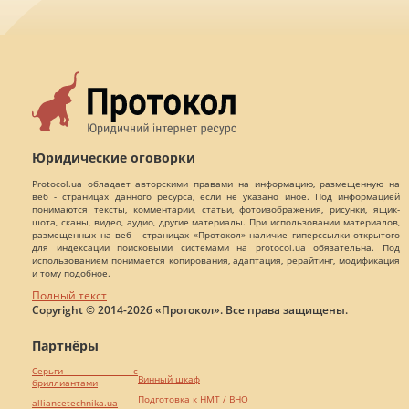
Юридические оговорки
Protocol.ua обладает авторскими правами на информацию, размещенную на
веб - страницах данного ресурса, если не указано иное. Под информацией
понимаются тексты, комментарии, статьи, фотоизображения, рисунки, ящик-
шота, сканы, видео, аудио, другие материалы. При использовании материалов,
размещенных на веб - страницах «Протокол» наличие гиперссылки открытого
для индексации поисковыми системами на protocol.ua обязательна. Под
использованием понимается копирования, адаптация, рерайтинг, модификация
и тому подобное.
Полный текст
Copyright © 2014-2026 «Протокол». Все права защищены.
Партнёры
Серьги с
Винный шкаф
бриллиантами
Подготовка к НМТ / ВНО
alliancetechnika.ua