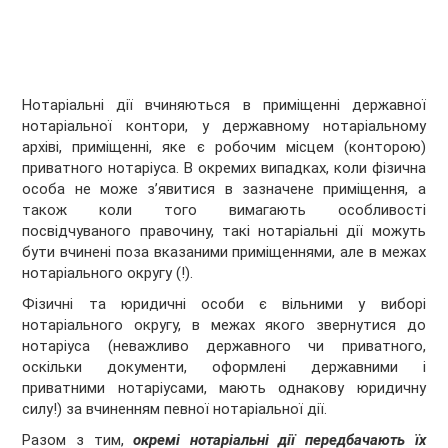
Нотаріальні дії вчиняються в приміщенні державної
нотаріальної контори, у державному нотаріальному
архіві, приміщенні, яке є робочим місцем (конторою)
приватного нотаріуса. В окремих випадках, коли фізична
особа не може з’явитися в зазначене приміщення, а
також коли того вимагають особливості
посвідчуваного правочину, такі нотаріальні дії можуть
бути вчинені поза вказаними приміщеннями, але в межах
нотаріального округу (!).
Фізичні та юридичні особи є вільними у виборі
нотаріального округу, в межах якого звернутися до
нотаріуса (неважливо державного чи приватного,
оскільки документи, оформлені державними і
приватними нотаріусами, мають однакову юридичну
силу!) за вчиненням певної нотаріальної дії.
Разом з тим,
окремі нотаріальні дії передбачають їх