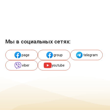
Мы в социальных сетях:
page
group
telegram
viber
youtube