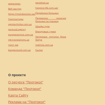
pereklad.ua
миралинкс
hospice-life.com.ua/
Веб мастер
Перевозка больных
https://motokosmos.ua/
Перевозка лежачих
Синтезаторы
больных за границу
agrotechnika.com.ua
Шкафы купе
perevod.agency
Брендовые сумки
europeservice.com.ua
Натяжные потолки Nova
mk-translations.ua
Stelya
текст юа
maltina.com.ua
kievperevod.com.ua
Cылки
О проекте
О ресурсе “Протокол”
Команда "Протокол"
Карта Сайту
Реклама на "Протокол"