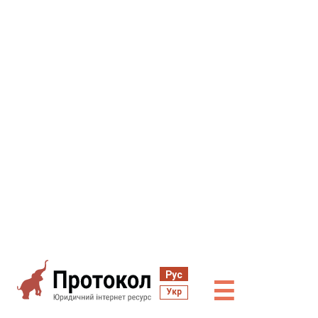
Рус
☰
Укр