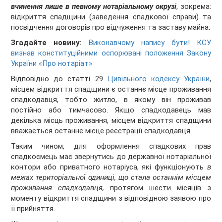
вчинення лише в певному нотаріальному окрузі
, зокрема:
відкриття спадщини (заведення спадкової справи) та
посвідчення договорів про відчуження та заставу майна.
Згадайте новину:
Виконавчому напису бути! КСУ
визнав конституційними оспорювані положення Закону
України «Про нотаріат»
Відповідно до статті 29
Цивільного кодексу України
,
місцем відкриття спадщини є останнє місце проживання
спадкодавця, тобто житло, в якому він проживав
постійно або тимчасово. Якщо спадкодавець мав
декілька місць проживання, місцем відкриття спадщини
вважається останнє місце реєстрації спадкодавця.
Таким чином, для оформлення спадкових прав
спадкоємець має звернутись до державної нотаріальної
контори або приватного нотаріуса, які функціонують
в
межах територіальної одиниці, що стала останнім місцем
проживання спадкодавця,
протягом шести місяців з
моменту відкриття спадщини з відповідною заявою про
її прийняття.