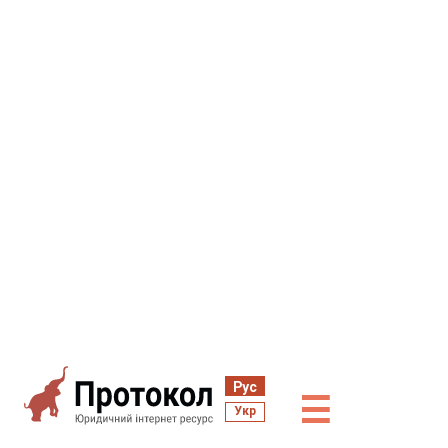
Рус
☰
Укр