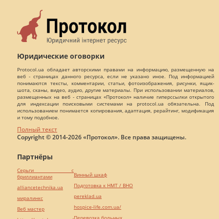
Юридические оговорки
Protocol.ua обладает авторскими правами на информацию, размещенную на
веб - страницах данного ресурса, если не указано иное. Под информацией
понимаются тексты, комментарии, статьи, фотоизображения, рисунки, ящик-
шота, сканы, видео, аудио, другие материалы. При использовании материалов,
размещенных на веб - страницах «Протокол» наличие гиперссылки открытого
для индексации поисковыми системами на protocol.ua обязательна. Под
использованием понимается копирования, адаптация, рерайтинг, модификация
и тому подобное.
Полный текст
Copyright © 2014-2026 «Протокол». Все права защищены.
Партнёры
Серьги с
Винный шкаф
бриллиантами
Подготовка к НМТ / ВНО
alliancetechnika.ua
pereklad.ua
миралинкс
hospice-life.com.ua/
Веб мастер
Перевозка больных