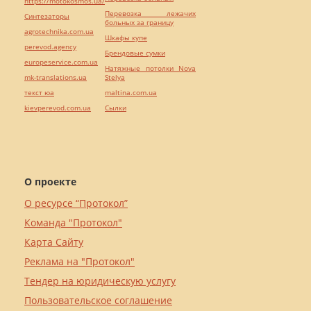
https://motokosmos.ua/
Перевозка лежачих
Синтезаторы
больных за границу
agrotechnika.com.ua
Шкафы купе
perevod.agency
Брендовые сумки
europeservice.com.ua
Натяжные потолки Nova
mk-translations.ua
Stelya
текст юа
maltina.com.ua
kievperevod.com.ua
Cылки
О проекте
О ресурсе “Протокол”
Команда "Протокол"
Карта Сайту
Реклама на "Протокол"
Тендер на юридическую услугу
Пользовательское соглашение