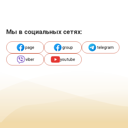
Мы в социальных сетях:
page
group
telegram
viber
youtube