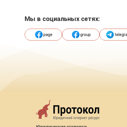
Мы в социальных сетях:
page
group
telegr
Юридические оговорки