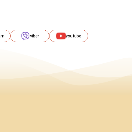
am
viber
youtube