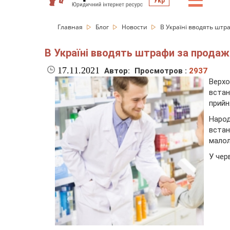
☰
Укр
Главная
Блог
Новости
В Україні вводять штра
В Україні вводять штрафи за продаж 
17.11.2021
Автор:
Просмотров :
2937
Верх
встан
прийн
Наро
встан
малол
У чер