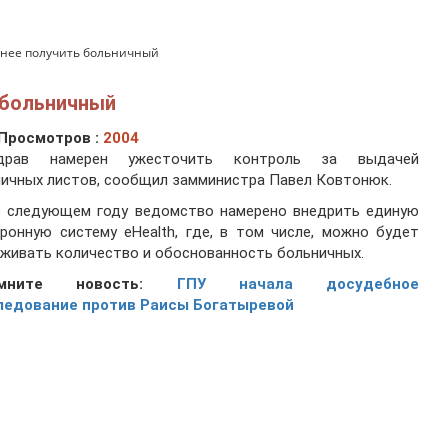
жнее получить больничный
 больничный
Просмотров :
2004
драв намерен ужесточить контроль за выдачей
ичных листов, сообщил замминистра Павел Ковтонюк.
в следующем году ведомство намерено внедрить единую
ронную систему eHealth, где, в том числе, можно будет
живать количество и обоснованность больничных.
омните новость:
ГПУ начала досудебное
ледование против Раисы Богатыревой