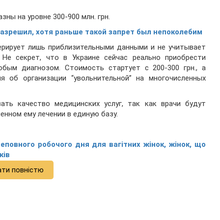
зны на уровне 300-900 млн. грн.
разрешил, хотя раньше такой запрет был непоколебим
перирует лишь приблизительными данными и не учитывает
 Не секрет, что в Украине сейчас реально приобрести
бым диагнозом. Стоимость стартует с 200-300 грн., а
я об организации “увольнительной” на многочисленных
ть качество медицинских услуг, так как врачи будут
енном ему лечении в единую базу.
еповного робочого дня для вагітних жінок, жінок, що
ків
ати повністю