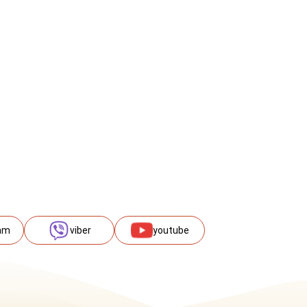
am
viber
youtube