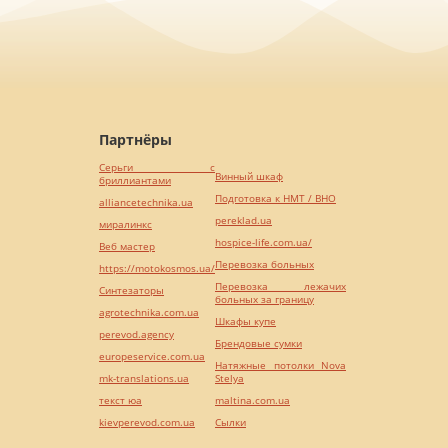
Партнёры
Серьги с
Винный шкаф
бриллиантами
Подготовка к НМТ / ВНО
alliancetechnika.ua
pereklad.ua
миралинкс
hospice-life.com.ua/
Веб мастер
Перевозка больных
https://motokosmos.ua/
Перевозка лежачих
Синтезаторы
больных за границу
agrotechnika.com.ua
Шкафы купе
perevod.agency
Брендовые сумки
europeservice.com.ua
Натяжные потолки Nova
mk-translations.ua
Stelya
текст юа
maltina.com.ua
kievperevod.com.ua
Cылки