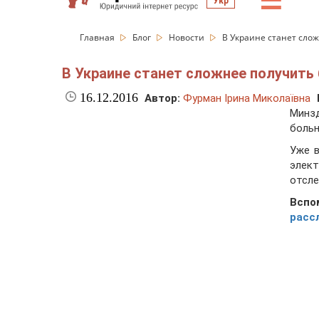
☰
Укр
Главная
Блог
Новости
В Украине станет сло
В Украине станет сложнее получить
16.12.2016
Автор:
Фурман Ірина Миколаївна
Минз
больн
Уже 
элект
отсле
Всп
расс