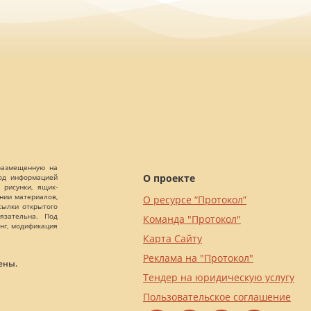
 размещенную на
О проекте
Под информацией
 рисунки, ящик-
ании материалов,
О ресурсе “Протокол”
сылки открытого
язательна. Под
Команда "Протокол"
нг, модификация
Карта Сайту
Реклама на "Протокол"
ены.
Тендер на юридическую услугу
Пользовательское соглашение