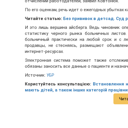
отчислений работодателей, заявил Ковтонюк.
По его оценкам, речь идет о ежегодных убытках ка
Читайте статью:
Без прививок в детсад. Суд 
И это лишь вершина айсберга. Ведь чиновник о
статистику черного рынка больничных листов.
больничный практически на любой срок и с лю
продавцы, не стесняясь, размещают объявлени
интернет-ресурсах.
Электронная система поможет также отслежива
обязаны заносить все данные о пациенте и назнач
Источник:
УБР
Користуйтесь консультацією:
Встановлення н
мають дітей, а також інших категорій працівни
Чит