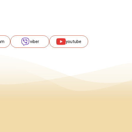
am
viber
youtube