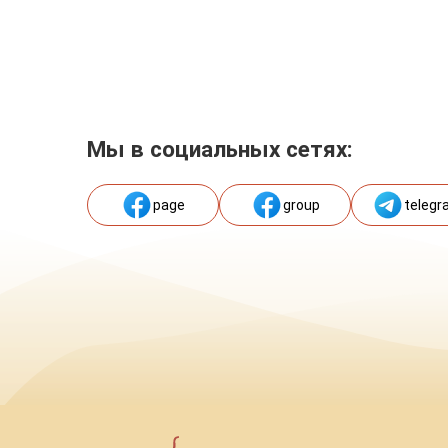
Мы в социальных сетях:
page
group
telegr