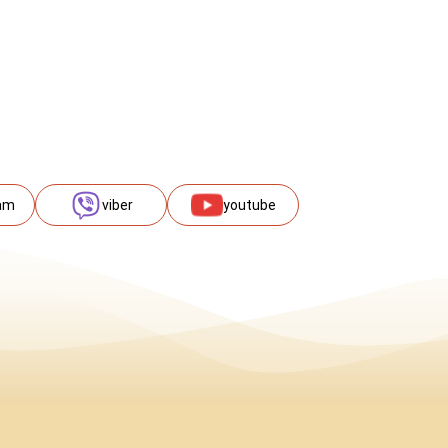
am
viber
youtube