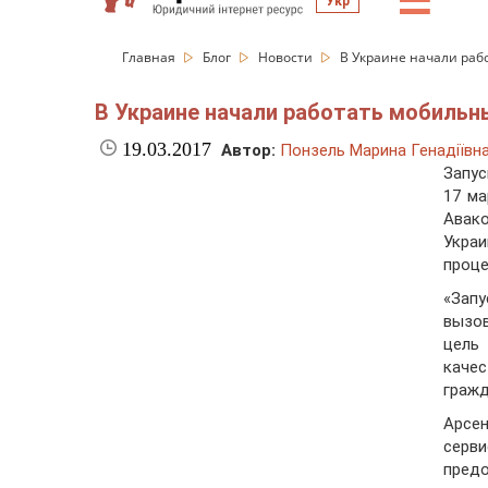
☰
Укр
Главная
Блог
Новости
В Украине начали ра
В Украине начали работать мобиль
19.03.2017
Автор:
Понзель Марина Генадіївн
Запус
17 ма
Авак
Укра
проце
«Зап
вызо
цель
каче
гражд
Арсе
серв
пред