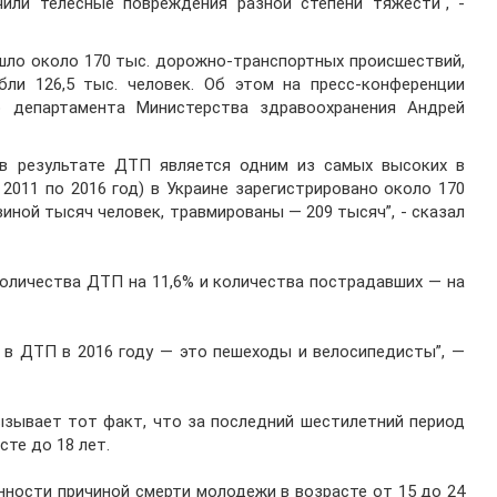
чили телесные повреждения разной степени тяжести", -
ошло около 170 тыс. дорожно-транспортных происшествий,
ли 126,5 тыс. человек. Об этом на пресс-конференции
 департамента Министерства здравоохранения Андрей
 в результате ДТП является одним из самых высоких в
 2011 по 2016 год) в Украине зарегистрировано около 170
иной тысяч человек, травмированы — 209 тысяч”, - сказал
количества ДТП на 11,6% и количества пострадавших — на
 в ДТП в 2016 году — это пешеходы и велосипедисты”, —
ызывает тот факт, что за последний шестилетний период
сте до 18 лет.
нности причиной смерти молодежи в возрасте от 15 до 24