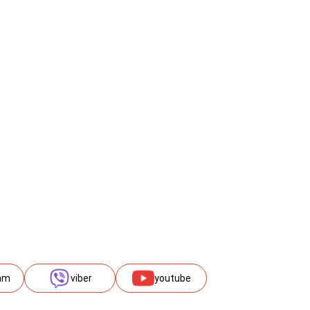
am
viber
youtube