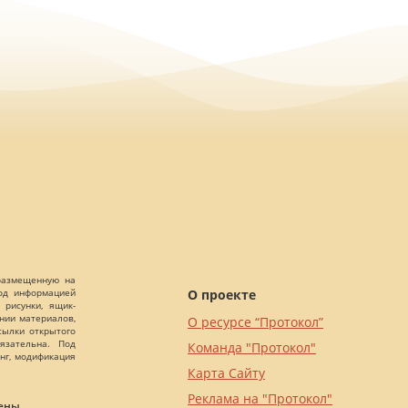
 размещенную на
О проекте
Под информацией
 рисунки, ящик-
ании материалов,
О ресурсе “Протокол”
сылки открытого
язательна. Под
Команда "Протокол"
нг, модификация
Карта Сайту
Реклама на "Протокол"
ены.