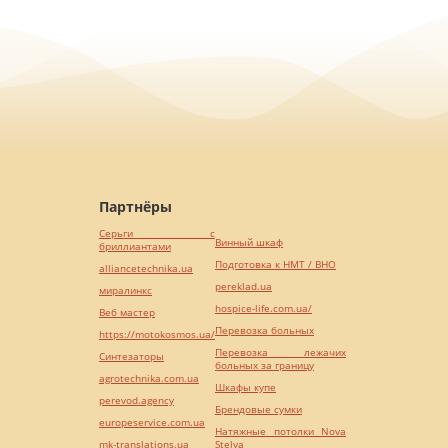
Партнёры
Серьги с
Винный шкаф
бриллиантами
Подготовка к НМТ / ВНО
alliancetechnika.ua
pereklad.ua
миралинкс
hospice-life.com.ua/
Веб мастер
Перевозка больных
https://motokosmos.ua/
Перевозка лежачих
Синтезаторы
больных за границу
agrotechnika.com.ua
Шкафы купе
perevod.agency
Брендовые сумки
europeservice.com.ua
Натяжные потолки Nova
mk-translations.ua
Stelya