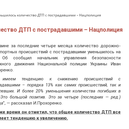
ньшилось количество ДТП с пострадавшими – Нацполиция
чество ДТП с пострадавшими – Нацполиция
раине за последние четыре месяца количество дорожно-
спортных происшествий с пострадавшими уменьшилось на
 Об сообщил начальник управления безопасности
жного движения Национальной полиции Украины Иван
ренко.
имеем тенденцию к снижению происшествий с
адавшими – порядка 13% как самих происшествий, так и
певших. И более 20% уменьшения количества погибших в
Это большой позитив. Это за четыре (последних — ред.)
ца
”, — рассказал И.Прохоренко.
 же время он отметил, что общее количество ДТП все
меет тенденцию к увеличению.