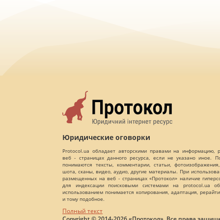
Юридические оговорки
Protocol.ua обладает авторскими правами на информацию,
веб - страницах данного ресурса, если не указано иное. 
понимаются тексты, комментарии, статьи, фотоизображения,
шота, сканы, видео, аудио, другие материалы. При использов
размещенных на веб - страницах «Протокол» наличие гиперс
для индексации поисковыми системами на protocol.ua об
использованием понимается копирования, адаптация, рерайти
и тому подобное.
Полный текст
Copyright © 2014-2026 «Протокол». Все права защищ