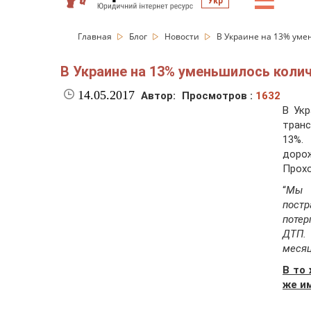
☰
Укр
Главная
Блог
Новости
В Украине на 13% уме
В Украине на 13% уменьшилось коли
14.05.2017
Автор:
Просмотров :
1632
В Ук
тран
13%.
доро
Прохо
“
Мы 
постр
потер
ДТП. 
меся
В то
же и