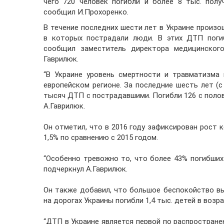
чего 720 человек погибли и более 8 тыс. полу
сообщил И.Прохоренко.
В течение последних шести лет в Украине произ
в которых пострадали люди. В этих ДТП погиб
сообщил заместитель директора медицинского
Гаврилюк.
“В Украине уровень смертности и травматизма
европейском регионе. За последние шесть лет (с
тысяч ДТП с пострадавшими. Погибли 126 с полов
А.Гаврилюк.
Он отметил, что в 2016 году зафиксирован рост 
1,5% по сравнению с 2015 годом.
“Особенно тревожно то, что более 43% погибших
подчеркнул А.Гаврилюк.
Он также добавил, что большое беспокойство в
на дорогах Украины погибли 1,4 тыс. детей в возра
“ДТП в Украине является первой по распростране