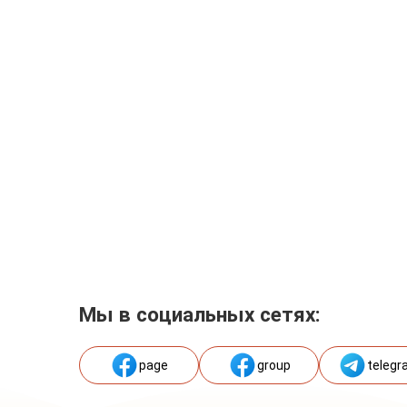
Мы в социальных сетях:
page
group
telegr