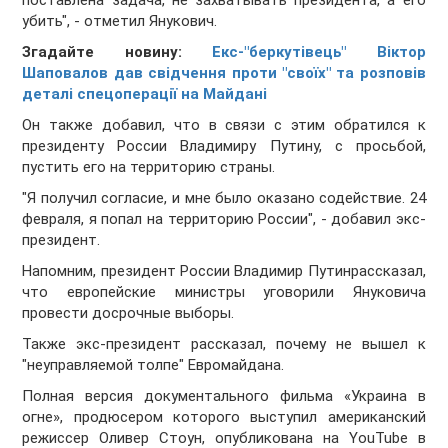
поставлена задача, не захватывать президента, а его
убить", - отметил Янукович.
Згадайте новину:
Екс-"беркутівець" Віктор
Шаповалов дав свідчення проти "своїх" та розповів
деталі спецоперації на Майдані
Он также добавил, что в связи с этим обратился к
президенту России Владимиру Путину, с просьбой,
пустить его на территорию страны.
"Я получил согласие, и мне было оказано содействие. 24
февраля, я попал на территорию России", - добавил экс-
президент.
Напомним, президент России Владимир Путинрассказал,
что европейские министры уговорили Януковича
провести досрочные выборы.
Также экс-президент рассказал, почему не вышел к
"неуправляемой толпе" Евромайдана.
Полная версия документального фильма «Украина в
огне», продюсером которого выступил американский
режиссер Оливер Стоун, опубликована на YouTube в