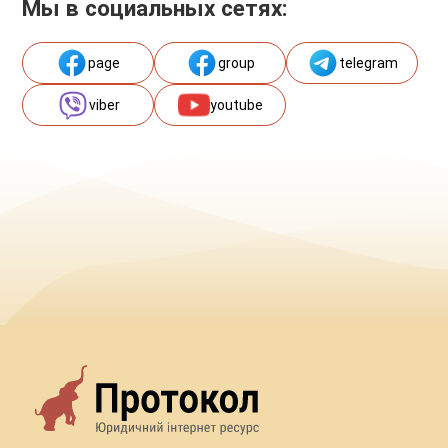
Мы в социальных сетях:
page
group
telegram
viber
youtube