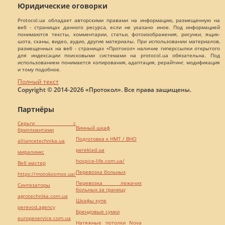
Юридические оговорки
Protocol.ua обладает авторскими правами на информацию, размещенную на
веб - страницах данного ресурса, если не указано иное. Под информацией
понимаются тексты, комментарии, статьи, фотоизображения, рисунки, ящик-
шота, сканы, видео, аудио, другие материалы. При использовании материалов,
размещенных на веб - страницах «Протокол» наличие гиперссылки открытого
для индексации поисковыми системами на protocol.ua обязательна. Под
использованием понимается копирования, адаптация, рерайтинг, модификация
и тому подобное.
Полный текст
Copyright © 2014-2026 «Протокол». Все права защищены.
Партнёры
Серьги с
Винный шкаф
бриллиантами
Подготовка к НМТ / ВНО
alliancetechnika.ua
pereklad.ua
миралинкс
hospice-life.com.ua/
Веб мастер
Перевозка больных
https://motokosmos.ua/
Перевозка лежачих
Синтезаторы
больных за границу
agrotechnika.com.ua
Шкафы купе
perevod.agency
Брендовые сумки
europeservice.com.ua
Натяжные потолки Nova