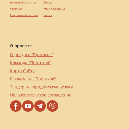
mk-translations.ua
Stelya
текст юа
maltina.com.ua
kievperevod.com.ua
Cылки
О проекте
О ресурсе “Протокол”
Команда "Протокол"
Карта Сайту
Реклама на "Протокол"
Тендер на юридическую услугу
Пользовательское соглашение