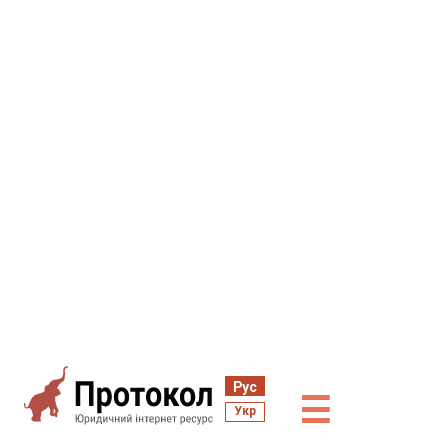
Рус
☰
Укр