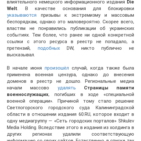
влиятельного немецкого информационного издания
Die
Welt
. В качестве основания для блокировки
указываются
призывы к экстремизму и массовым
беспорядкам, однако это маловероятно. Скорее всего,
властям не понравились публикации об украинских
событиях. Тем более, что ранее ни одной конкретной
ссылки с этого ресурса в реестр не попадало, а
претензий,
подобных
DW, никто публично не
высказывал.
В начале июня
произошёл
случай, когда также была
применена военная цензура, однако до внесения
доменов в реестр не дошло. Региональные медиа
начали массово
удалять
Страницы памяти
военнослужащих
, погибших в ходе «специальной
военной операции». Причиной тому стало решение
Светлогорского городского суда Калининградской
области в отношении издания 60.RU, которое входит в
одну медиагруппу — «Сеть городских порталов» Shkulev
Media Holding. Вследствие этого в издания из холдинга в
других регионах удалили соответствующую
информацию со своих сайтов. Естественно, в списке тех