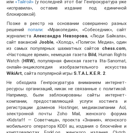
или
«Тайгой»
(у последней этот баг Генпрокуратура уже
«исправила», оставив издание под единичной
блокировкой).
Позже в реестр на основании совершенно разных
решений
попали
: «Мракопедия», «Собеседник», сайт
журналиста
Александра Невзорова
, «Люди Байкала»,
cайт вакансий
Jooble
, «Холод», «Полигон. Медиа», один
из самых популярных шахматных сайтов
chess.com
,
«Настоящее время», немецкая газета
Bild
, Human Rights
Watch (
HRW
), популярная финская газета Ilta-Sanomat,
онлайн-энциклопедия изобразительного искусства
WikiArt
, сайта популярной игры
S.T.A.L.K.E.R. 2
.
Не обходила Генпрокуратура вниманием интернет-
ресурсы организаций, никак не связанные с политикой.
Например, были заблокированы сайты интернет-
компании, предоставляющей услуги хостинга и
регистрации доменов Hostinger, медиакомпании Aol,
электронной почты Zoho Mail, женского форума
«Kidstaff — Советчица», проекта «Знания», японского
мобильного оператора KDDI au, издания о блокчейне и
криптовалютах ForkLog, женского издания Clutch,