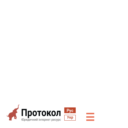
Рус
☰
Укр