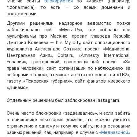
Многие сайты
блокируются
по «маске» (например,
*.zona.media), то есть — со всеми доменами и
поддоменами.
Другими решениями надзорное ведомство позже
заблокировало сайт «Мульт.Ру», где собраны все
мультфильмы про Масяню, проект главреда Republic
Дмитрия Колезева — It`s My City, сайт оппозиционного
журналиста Александра Сотника, проект «Медиазона.
Центральная Азия», Colta.ru, «Amnesty International.
Евразия», гражданский правозащитный проект «За
права человека», сайт организации по наблюдению за
выборами «Голос», томское агентство новостей «ТВ2»,
газету «Псковская губерния», сайт фанатов киевского
«Динамо».
Отдельным решением был заблокирован
Instagram
.
Очень часто блокировки «задваивались», и если забить
в поисковике некоторые домены, то можно увидеть
ограничение к одному и тому же сайту, но на основании
разных решений. Как, например, в случае с
«Медиазоной»