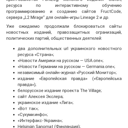
ресурса по интерактивному обучению
программированию и созданию сайтов FructCode,
сервера „L2 Mirage“ для онлайн-игры Lineage 2 и др.
Уже ожидаемо продолжали блокироваться сайты
новостных изданий, правозащитных огранизаций,
политических партий, общественных деятелей:
два дополнительных url украинского новостного
ресурса «Страна»;
«Новости Америки на русском — USA.one»;
«Новости Германии на русском — Germania.one»;
независимый онлайн-журнал «Русский Монитор»;
издание «Европейская правда» («Європейська
правда»);
белорусское издание проекта The Village;
сайт Алексея Экслера;
украинское издание «Лига»;
«Вот так»;
«Сухуми.инфо»;
«Интерфакс-Украина»;
Helsingin Sanomat (Финляндия);