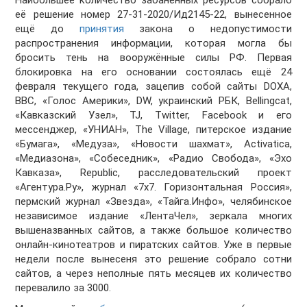
Наибольшее количество забаненных ресурсов собрало
её решение номер 27-31-2020/Ид2145-22, вынесенное
ещё до
принятия
закона о недопустимости
распространения информации, которая могла бы
бросить тень на вооружённые силы РФ. Первая
блокировка на его основании состоялась ещё 24
февраля текущего года, зацепив собой сайты DOXA,
BBC, «Голос Америки», DW, украинский РБК, Bellingcat,
«Кавказский Узел», TJ, Twitter, Facebook и его
мессенджер, «УНИАН», The Village, питерское издание
«Бумага», «Медуза», «Новости шахмат», Activatica,
«Медиазона», «Собеседник», «Радио Свобода», «Эхо
Кавказа», Republic, расследовательский проект
«Агентура.Ру», журнал «7x7. Горизонтальная Россия»,
пермский журнал «Звезда», «Тайга.Инфо», челябинское
независимое издание «ЛентаЧел», зеркала многих
вышеназванных сайтов, а также большое количество
онлайн-кинотеатров и пиратских сайтов. Уже в первые
недели после вынесеня это решение собрало сотни
сайтов, а через неполные пять месяцев их количество
перевалило за 3000.