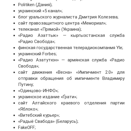
Politiken (Дания);
украинский «5 канал»;
блог уральского журналиста Дмитрия Колезева;
сайт правозащитного центра «Мемориал»;
телеканал «Прямой» (Украина);
«Радио Азаттык» — кыргызстанская служба
«Радио Свобода»;
финская государственная телерадиокомпанмя Yle;
украинский Forbes;
«Радио Азатутюн» — армянская служба «Радио
Свобода»;
сайт движения «Весна» «Импичмент 2.0» для
отправки обращения об импичменте Владимиру
Путину;
«Одинцово-ИНФО»;
украинское издание «Ґрати»;
сайт Алтайского краевого отделения партии
«Яблоко»;
«Витебский курьер»;
«Радыё Свабода» (Беларусь);
FakeOFF;