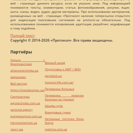
веб - страницах данного ресурса, если не указано иное. Под информацией
понимаются тексты, комментарии, статьи, фотоизображения, рисунки, ящик-
шота, сканы, видео, аудио, другие материалы. При использовании материалов,
размещенных на веб - страницах «Протокол» наличие гиперссылки открытого
для индексации поисковыми системами на protocol.ua обязательна. Под
использованием понимается копирования, адаптация, рерайтинг, модификация
и тому подобное.
Полный текст
Copyright © 2014-2026 «Протокол». Все права защищены.
Партнёры
Серьги с
Винный шкаф
бриллиантами
Подготовка к НМТ / ВНО
alliancetechnika.ua
pereklad.ua
миралинкс
hospice-life.com.ua/
Веб мастер
Перевозка больных
https://motokosmos.ua/
Перевозка лежачих
Синтезаторы
больных за границу
agrotechnika.com.ua
Шкафы купе
perevod.agency
Брендовые сумки
europeservice.com.ua
Натяжные потолки Nova
mk-translations.ua
Stelya
текст юа
maltina.com.ua