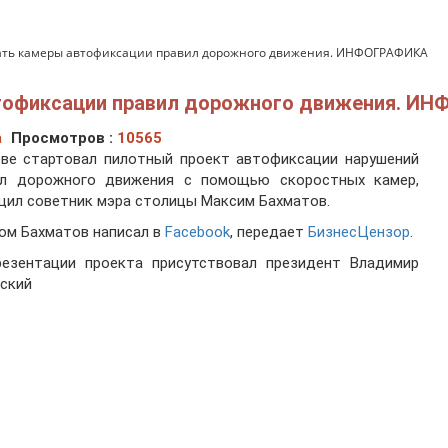
тать камеры автофиксации правил дорожного движения. ИНФОГРАФИКА
втофиксации правил дорожного движения. И
а
Просмотров :
10565
еве стартовал пилотный проект автофиксации нарушений
ил дорожного движения с помощью скоростных камер,
ил советник мэра столицы Максим Бахматов.
ом Бахматов написал в
Facebook
, передает
БизнесЦензор
.
резентации проекта присутствовал президент Владимир
ский