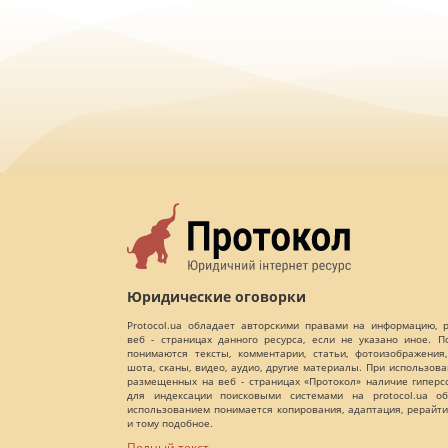
Юридические оговорки
Protocol.ua обладает авторскими правами на информацию,
веб - страницах данного ресурса, если не указано иное. 
понимаются тексты, комментарии, статьи, фотоизображения,
шота, сканы, видео, аудио, другие материалы. При использов
размещенных на веб - страницах «Протокол» наличие гиперс
для индексации поисковыми системами на protocol.ua об
использованием понимается копирования, адаптация, рерайти
и тому подобное.
Полный текст