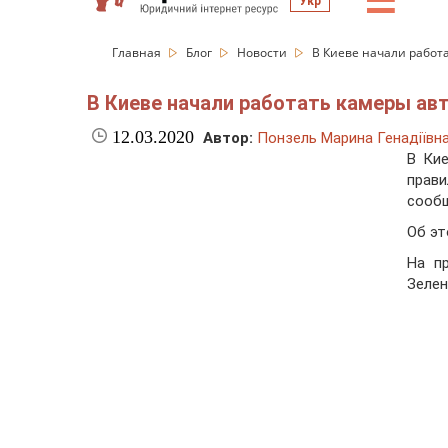
☰
Укр
Главная
Блог
Новости
В Киеве начали рабо
В Киеве начали работать камеры а
12.03.2020
Автор:
Понзель Марина Генадіївн
В Ки
прав
сообщ
Об эт
На п
Зелен