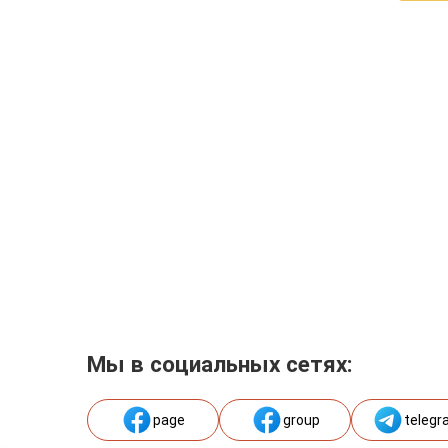
Мы в социальных сетях:
page
group
telegr