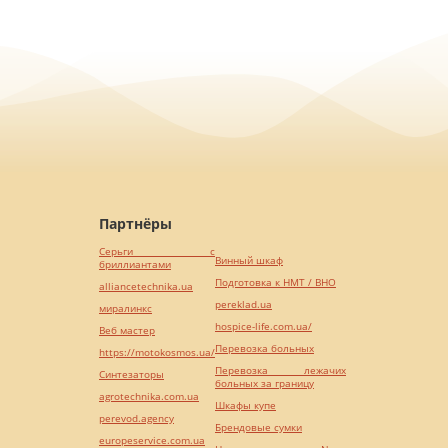
Партнёры
Серьги с
Винный шкаф
бриллиантами
Подготовка к НМТ / ВНО
alliancetechnika.ua
pereklad.ua
миралинкс
hospice-life.com.ua/
Веб мастер
Перевозка больных
https://motokosmos.ua/
Перевозка лежачих
Синтезаторы
больных за границу
agrotechnika.com.ua
Шкафы купе
perevod.agency
Брендовые сумки
europeservice.com.ua