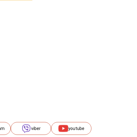
am
viber
youtube