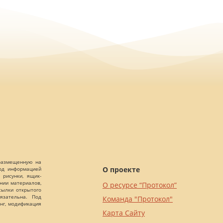
 размещенную на
О проекте
Под информацией
 рисунки, ящик-
ании материалов,
О ресурсе “Протокол”
сылки открытого
язательна. Под
Команда "Протокол"
нг, модификация
Карта Сайту